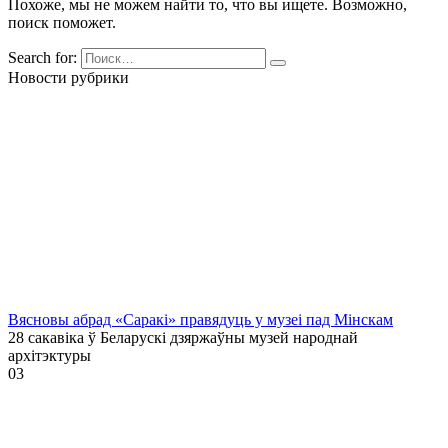
Похоже, мы не можем найти то, что вы ищете. Возможно,
поиск поможет.
Search for:
Новости рубрики
Вясновы абрад «Саракі» правядуць у музеі пад Мінскам
28 сакавіка ў Беларускі дзяржаўны музей народнай
архітэктуры
0
3