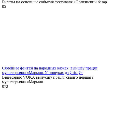
Билеты на основные события фестиваля «Славянский базар
0
5
Сямейнае фэнтэзі па народных казках: выйшаў працяг
мультсерыяла «Марыля. У пошуках дзіўнікаў»
Відэасэрвіс VOKA выпусціў працяг свайго першага
мультсерыяла «Марыля.
0
72