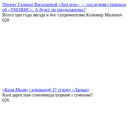
Проект Галины Васильевой «Just now» — последняя страница
об «УНОВИС». А будет ли продолжение?
Всего три года звезда и бог супрематизма Казимир Малевич
0
28
«Каля-Маля» і адкрыццё 37 сезону «Лялькі»
Калі дарослыя становяцца шэрымі і сумнымі?
0
26