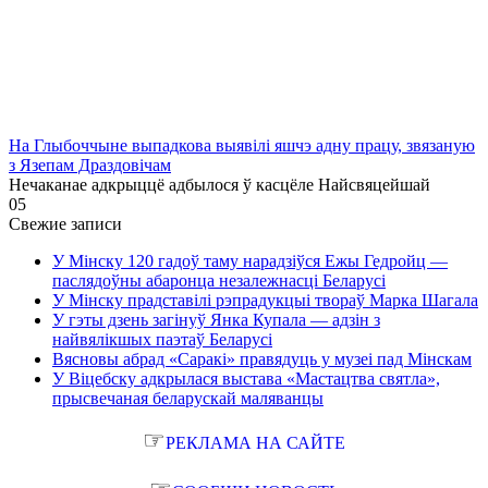
На Глыбоччыне выпадкова выявілі яшчэ адну працу, звязаную
з Язепам Драздовічам
Нечаканае адкрыццё адбылося ў касцёле Найсвяцейшай
0
5
Свежие записи
У Мінску 120 гадоў таму нарадзіўся Ежы Гедройц —
паслядоўны абаронца незалежнасці Беларусі
У Мінску прадставілі рэпрадукцыі твораў Марка Шагала
У гэты дзень загінуў Янка Купала — адзін з
найвялікшых паэтаў Беларусі
Вясновы абрад «Саракі» правядуць у музеі пад Мінскам
У Віцебску адкрылася выстава «Мастацтва святла»,
прысвечаная беларускай маляванцы
☞
РЕКЛАМА НА САЙТЕ