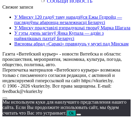
☞
СООБЩИ НОВОСТЬ
Свежие записи
У Мінску 120 гадоў таму нарадзіўся Ежы Гедройц —
паслядоўны абаронца незалежнасці Беларусі
У Мінску прадставілі рэпрадукцыі твораў Марка Шагала
У гэты дзень загінуў Янка Купала — адзін з
найвялікшых паэтаў Беларусі
Вясновы абрад «Саракі» правядуць у музеі пад Мінскам
Газета «Витебский курьер» - новости Витебска и области:
происшествия, мероприятия, экономика, культура, погода,
общество, политика, авто.
Перепечатка материалов «Витебского курьера» возможна
только с письменного согласия редакции, с активной и
индексируемой гиперссылкой на сайт https://vkurier.by.
© 1906 - 2026 vkurier.by. Все права защищены. E-mail:
feedback@vkurier.by
Мы используем куки для наилучшего представления нашего
сайта. Если Вы продолжите использовать сайт, мы будем
считать что Вас это устраивает.
Ok