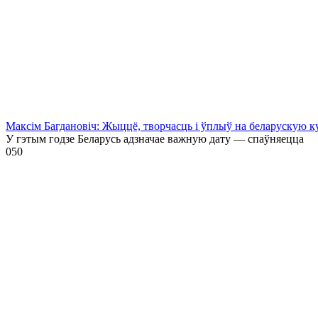
Максім Багдановіч: Жыццё, творчасць і ўплыў на беларускую к
У гэтым годзе Беларусь адзначае важную дату — спаўняецца
0
50