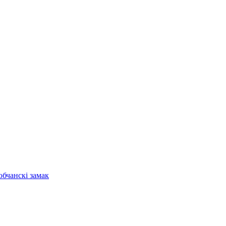
бчанскі замак