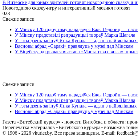
В Витебске для юных зрителей готовят новогоднюю сказку и 
Новогоднюю сказку-игру и интерактивный мюзикл готовят
0
23
Свежие записи
У Мінску 120 гадоў таму нарадзіўся Ежы Гедройц — пасл
У Мінску прадставілі рэпрадукцыі твораў Марка Шагала
У гэты дзень загінуў Янка Купала — адзін з найвялікшых 
Вясновы абрад «Саракі» правядуць у музеі пад Мінскам
У Віцебску адкрылася выстава «Мастацтва святла», прыс
Свежие записи
У Мінску 120 гадоў таму нарадзіўся Ежы Гедройц — пасл
У Мінску прадставілі рэпрадукцыі твораў Марка Шагала
У гэты дзень загінуў Янка Купала — адзін з найвялікшых 
Вясновы абрад «Саракі» правядуць у музеі пад Мінскам
Газета «Витебский курьер» - новости Витебска и области: прои
Перепечатка материалов «Витебского курьера» возможна только 
© 1906 - 2026 vkurier.by. Все права защищены. E-mail: feedback@