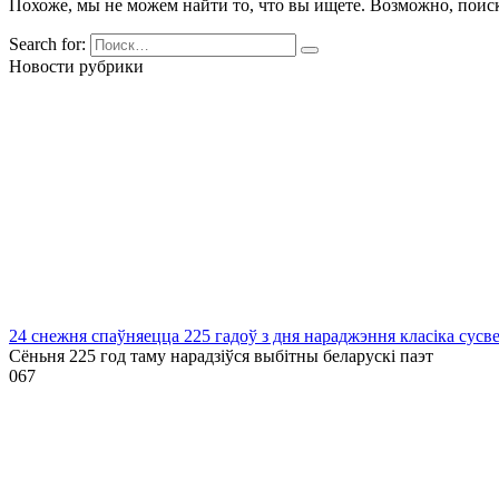
Похоже, мы не можем найти то, что вы ищете. Возможно, поис
Search for:
Новости рубрики
24 снежня спаўняецца 225 гадоў з дня нараджэння класіка сусв
Сёньня 225 год таму нарадзіўся выбітны беларускі паэт
0
67