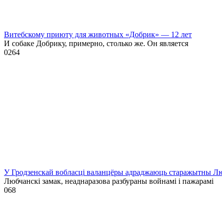
Витебскому приюту для животных «Добрик» — 12 лет
И собаке Добрику, примерно, столько же. Он является
0
264
У Гродзенскай вобласці валанцёры адраджаюць старажытны Лю
Любчанскі замак, неаднаразова разбураны войнамі і пажарамі
0
68