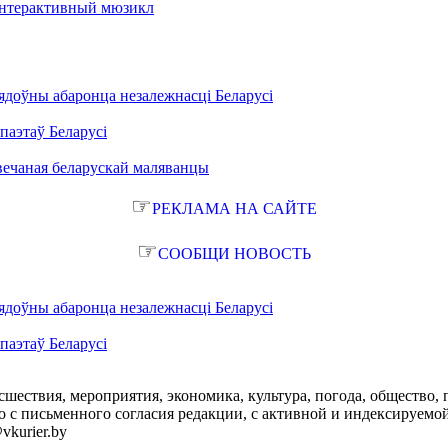
интерактивный мюзикл
ядоўны абаронца незалежнасці Беларусі
паэтаў Беларусі
вечаная беларускай маляванцы
☞
РЕКЛАМА НА САЙТЕ
☞
СООБЩИ НОВОСТЬ
ядоўны абаронца незалежнасці Беларусі
паэтаў Беларусі
сшествия, мероприятия, экономика, культура, погода, общество, 
с письменного согласия редакции, с активной и индексируемой ги
vkurier.by