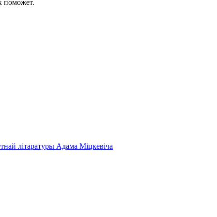
к поможет.
етнай літаратуры Адама Міцкевіча