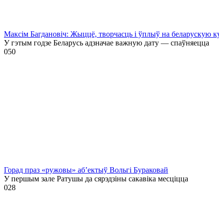
Максім Багдановіч: Жыццё, творчасць і ўплыў на беларускую к
У гэтым годзе Беларусь адзначае важную дату — спаўняецца
0
50
Горад праз «ружовы» аб’ектыў Вольгі Бураковай
У першым зале Ратушы да сярэдзіны сакавіка месціцца
0
28