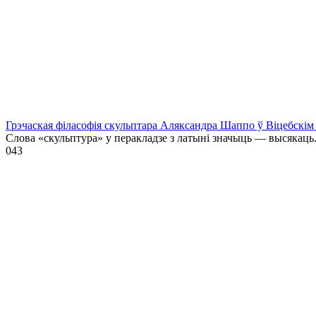
Грэчаская філасофія скульптара Аляксандра Шаппо ў Віцебскім 
Слова «скульптура» у перакладзе з латыні значыць — высякаць
0
43