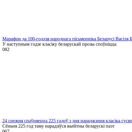
Марафон да 100-годдзя народнага пісьменніка Беларусі Васіля 
У наступным годзе класіку беларускай прозы споўніцца
0
82
24 снежня спаўняецца 225 гадоў з дня нараджэння класіка сусв
Сёньня 225 год таму нарадзіўся выбітны беларускі паэт
0
67