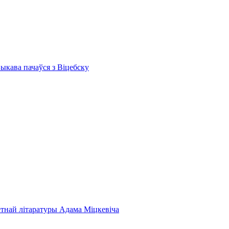
Быкава пачаўся з Віцебску
етнай літаратуры Адама Міцкевіча