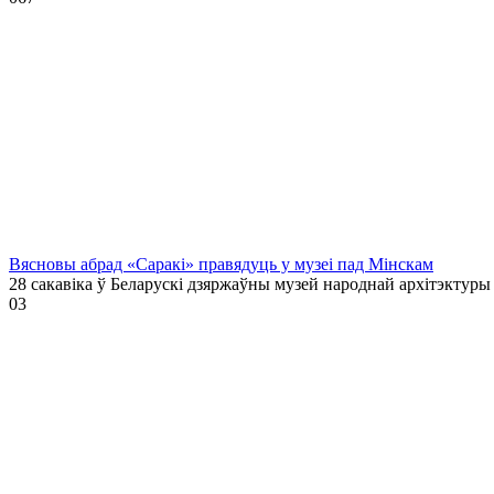
Вясновы абрад «Саракі» правядуць у музеі пад Мінскам
28 сакавіка ў Беларускі дзяржаўны музей народнай архітэктуры
0
3