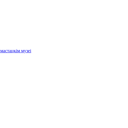
мастацкім музеі
.