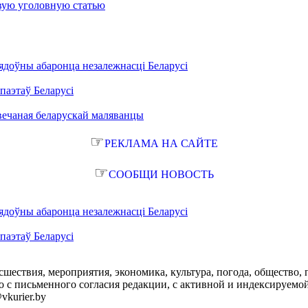
овую уголовную статью
ядоўны абаронца незалежнасці Беларусі
паэтаў Беларусі
вечаная беларускай маляванцы
☞
РЕКЛАМА НА САЙТЕ
☞
СООБЩИ НОВОСТЬ
ядоўны абаронца незалежнасці Беларусі
паэтаў Беларусі
сшествия, мероприятия, экономика, культура, погода, общество, 
с письменного согласия редакции, с активной и индексируемой ги
vkurier.by