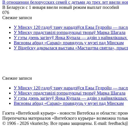
В отношении белорусских семей с детьми до трех лет ввели н
В Беларуси с 1 января ввели новый режим выплат пособий
0
76
Свежие записи
У Мінску 120 гадоў таму нарадзіўся Ежы Гедройц — пасл
У Мінску прадставілі рэпрадукцыі твораў Марка Шагала
У гэты дзень загінуў Янка Купала — адзін з найвялікшых 
Вясновы абрад «Саракі» правядуць у музеі пад Мінскам
У Віцебску адкрылася выстава «Мастацтва святла», прыс
Свежие записи
У Мінску 120 гадоў таму нарадзіўся Ежы Гедройц — пасл
У Мінску прадставілі рэпрадукцыі твораў Марка Шагала
У гэты дзень загінуў Янка Купала — адзін з найвялікшых 
Вясновы абрад «Саракі» правядуць у музеі пад Мінскам
Газета «Витебский курьер» - новости Витебска и области: прои
Перепечатка материалов «Витебского курьера» возможна только 
© 1906 - 2026 vkurier.by. Все права защищены. E-mail: feedback@