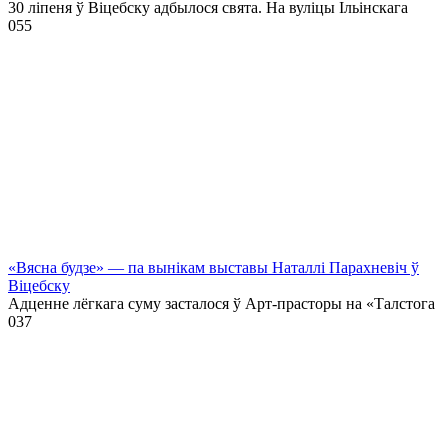
30 ліпеня ў Віцебску адбылося свята. На вуліцы Ільінскага
0
55
«Вясна будзе» — па вынікам выставы Наталлі Парахневіч ў
Віцебску
Адценне лёгкага суму засталося ў Арт-прасторы на «Талстога
0
37