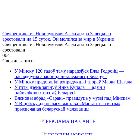
Священника из Новолукомля Александра Зарецкого
арестовали на 15 суток. Он молился за мир в Украине
Священника из Новолукомля Александра Зарецкого
арестовали
0
64
Свежие записи
У Мінску 120 гадоў таму нарадзіўся Ежы Гедройц —
паслядоўны абаронца незалежнасці Беларусі
У Мінску прадставілі рэпрадукцыі твораў Марка Шагала
У гэты дзень загінуў Янка Купала — адзін з
найвялікшых паэтаў Беларусі
Вясновы абрад «Саракі» правядуць у музеі пад Мінскам
У Віцебску адкрылася выстава «Мастацтва святла»,
прысвечаная беларускай маляванцы
☞
РЕКЛАМА НА САЙТЕ
☞
СООБЩИ НОВОСТЬ