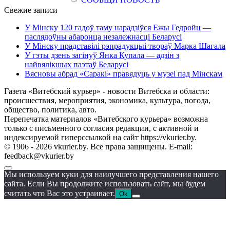
Свежие записи
У Мінску 120 гадоў таму нарадзіўся Ежы Гедройц —
паслядоўны абаронца незалежнасці Беларусі
У Мінску прадставілі рэпрадукцыі твораў Марка Шагала
У гэты дзень загінуў Янка Купала — адзін з
найвялікшых паэтаў Беларусі
Вясновы абрад «Саракі» правядуць у музеі пад Мінскам
Газета «Витебский курьер» - новости Витебска и области:
происшествия, мероприятия, экономика, культура, погода,
общество, политика, авто.
Перепечатка материалов «Витебского курьера» возможна
только с письменного согласия редакции, с активной и
индексируемой гиперссылкой на сайт https://vkurier.by.
© 1906 - 2026 vkurier.by. Все права защищены. E-mail:
feedback@vkurier.by
Мы используем куки для наилучшего представления нашего
сайта. Если Вы продолжите использовать сайт, мы будем
считать что Вас это устраивает.
Ok