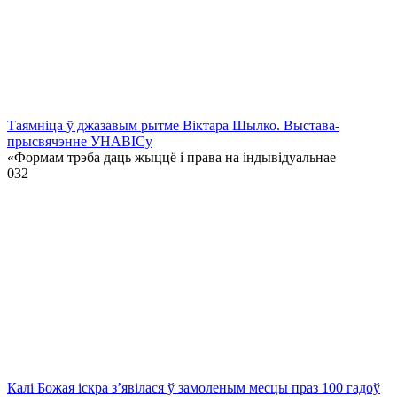
Таямніца ў джазавым рытме Віктара Шылко. Выстава-
прысвячэнне УНАВІСу
«Формам трэба даць жыццё і права на індывідуальнае
0
32
Калі Божая іскра з’явілася ў замоленым месцы праз 100 гадоў