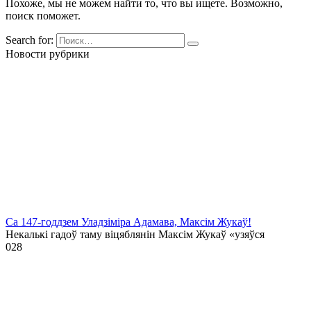
Похоже, мы не можем найти то, что вы ищете. Возможно,
поиск поможет.
Search for:
Новости рубрики
Са 147-годдзем Уладзіміра Адамава, Максім Жукаў!
Некалькі гадоў таму віцяблянін Максім Жукаў «узяўся
0
28