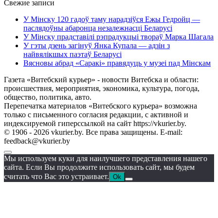
Свежие записи
У Мінску 120 гадоў таму нарадзіўся Ежы Гедройц —
паслядоўны абаронца незалежнасці Беларусі
У Мінску прадставілі рэпрадукцыі твораў Марка Шагала
У гэты дзень загінуў Янка Купала — адзін з
найвялікшых паэтаў Беларусі
Вясновы абрад «Саракі» правядуць у музеі пад Мінскам
Газета «Витебский курьер» - новости Витебска и области:
происшествия, мероприятия, экономика, культура, погода,
общество, политика, авто.
Перепечатка материалов «Витебского курьера» возможна
только с письменного согласия редакции, с активной и
индексируемой гиперссылкой на сайт https://vkurier.by.
© 1906 - 2026 vkurier.by. Все права защищены. E-mail:
feedback@vkurier.by
Мы используем куки для наилучшего представления нашего
сайта. Если Вы продолжите использовать сайт, мы будем
считать что Вас это устраивает.
Ok