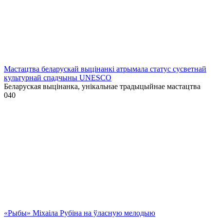
Мастацтва беларускай выцінанкі атрымала статус сусветнай
культурнай спадчыны UNESCO
Беларуская выцінанка, унікальнае традыцыйнае мастацтва
0
40
«Рыбы» Міхаіла Рубіна на ўласную мелодыю