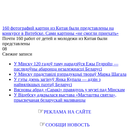
160 фотографий картин из Китая были представлены на
конкурсе в Витебске. Сами картины «не смогли приехать»
Почти 160 работ от детей и молодежи из Китая были
представлены
0
8
Свежие записи
У Мінску 120 гадоў таму нарадзіўся Ежы Гедройц —
паслядоўны абаронца незалежнасці Беларусі
У Мінску прадставілі рэпрадукцыі твораў Марка Шагала
У гэты дзень загінуў Янка Купала — адзін з
найвялікшых паэтаў Беларусі
Вясновы абрад «Саракі» правядуць у музеі пад Мінскам
У Віцебску адкрылася выстава «Мастацтва святла»,
прысвечаная беларускай маляванцы
☞
РЕКЛАМА НА САЙТЕ
☞
СООБЩИ НОВОСТЬ