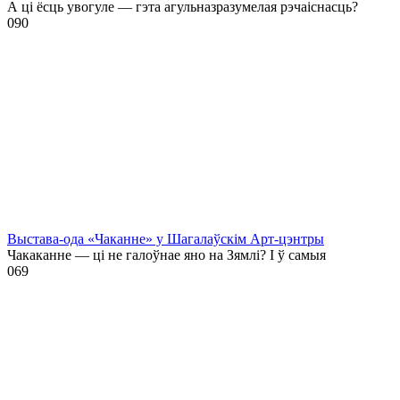
А ці ёсць увогуле — гэта агульназразумелая рэчаіснасць?
0
90
Выстава-ода «Чаканне» у Шагалаўскім Арт-цэнтры
Чакаканне — ці не галоўнае яно на Зямлі? І ў самыя
0
69