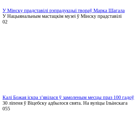
У Мінску прадставілі рэпрадукцыі твораў Марка Шагала
У Нацыянальным мастацкім музеі ў Мінску прадставілі
0
2
Калі Божая іскра з’явілася ў замоленым месцы праз 100 гадоў
30 ліпеня ў Віцебску адбылося свята. На вуліцы Ільінскага
0
55