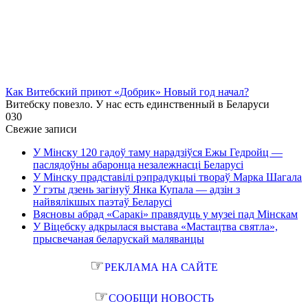
Как Витебский приют «Добрик» Новый год начал?
Витебску повезло. У нас есть единственный в Беларуси
0
30
Свежие записи
У Мінску 120 гадоў таму нарадзіўся Ежы Гедройц —
паслядоўны абаронца незалежнасці Беларусі
У Мінску прадставілі рэпрадукцыі твораў Марка Шагала
У гэты дзень загінуў Янка Купала — адзін з
найвялікшых паэтаў Беларусі
Вясновы абрад «Саракі» правядуць у музеі пад Мінскам
У Віцебску адкрылася выстава «Мастацтва святла»,
прысвечаная беларускай маляванцы
☞
РЕКЛАМА НА САЙТЕ
☞
СООБЩИ НОВОСТЬ