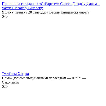
Проста пра складанае: «Сайарсізм» Сяргея Дажджу ў альма-
матэр Шагала ў Віцебску
Яшчэ ў пачатку 20 стагоддзя Васіль Кандзінскі марыў
0
40
Тутэйшы Хаціка
Паміж дзвюма чыгуначнымі пераездамі — Шпілі —
Сакольнікі
0
20