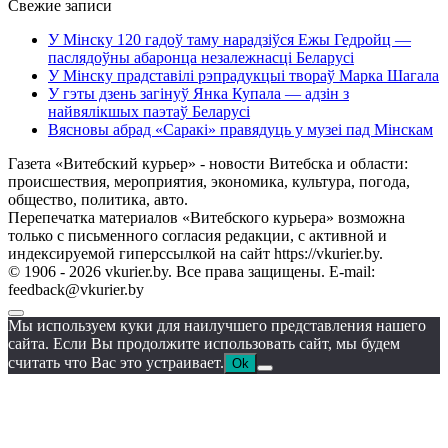
Свежие записи
У Мінску 120 гадоў таму нарадзіўся Ежы Гедройц —
паслядоўны абаронца незалежнасці Беларусі
У Мінску прадставілі рэпрадукцыі твораў Марка Шагала
У гэты дзень загінуў Янка Купала — адзін з
найвялікшых паэтаў Беларусі
Вясновы абрад «Саракі» правядуць у музеі пад Мінскам
Газета «Витебский курьер» - новости Витебска и области:
происшествия, мероприятия, экономика, культура, погода,
общество, политика, авто.
Перепечатка материалов «Витебского курьера» возможна
только с письменного согласия редакции, с активной и
индексируемой гиперссылкой на сайт https://vkurier.by.
© 1906 - 2026 vkurier.by. Все права защищены. E-mail:
feedback@vkurier.by
Мы используем куки для наилучшего представления нашего
сайта. Если Вы продолжите использовать сайт, мы будем
считать что Вас это устраивает.
Ok