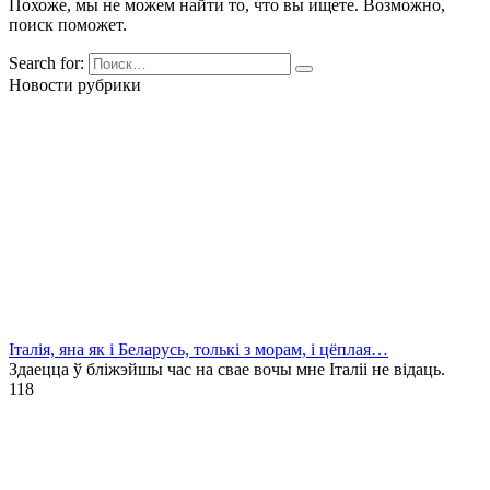
Похоже, мы не можем найти то, что вы ищете. Возможно,
поиск поможет.
Search for:
Новости рубрики
Італія, яна як і Беларусь, толькі з морам, і цёплая…
Здаецца ў бліжэйшы час на свае вочы мне Італіі не відаць.
1
18