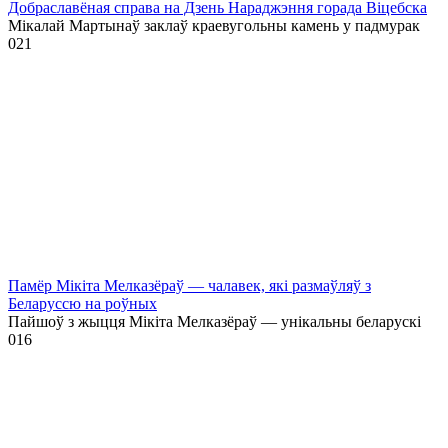
Добраславёная справа на Дзень Нараджэння горада Віцебска
Мікалай Мартынаў заклаў краевугольны камень у падмурак
0
21
Памёр Мікіта Мелказёраў — чалавек, які размаўляў з
Беларуссю на роўных
Пайшоў з жыцця Мікіта Мелказёраў — унікальны беларускі
0
16