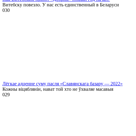
Витебску повезло. У нас есть единственный в Беларуси
0
30
Лёгкае адценне суму пасля «Славянскага базару — 2022»
Кожны віцяблянін, нават той хто не ўхваляе масавыя
0
29