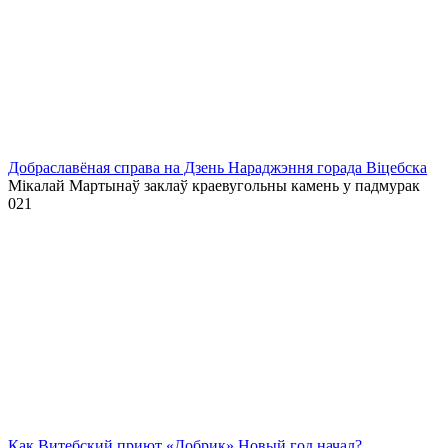
Добраславёная справа на Дзень Нараджэння горада Віцебска
Мікалай Мартынаў заклаў краевугольны камень у падмурак
0
21
Как Витебский приют «Добрик» Новый год начал?