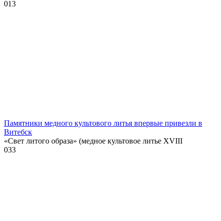
0
13
Памятники медного культового литья впервые привезли в
Витебск
«Свет литого образа» (медное культовое литье XVIII
0
33