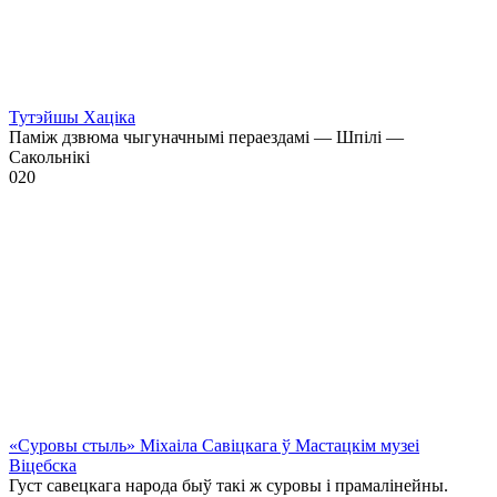
Тутэйшы Хаціка
Паміж дзвюма чыгуначнымі пераездамі — Шпілі —
Сакольнікі
0
20
«Суровы стыль» Міхаіла Савіцкага ў Мастацкім музеі
Віцебска
Густ савецкага народа быў такі ж суровы і прамалінейны.