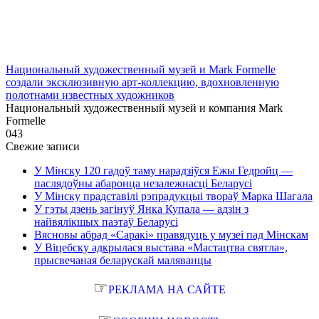
Национальный художественный музей и Mark Formelle
создали эксклюзивную арт-коллекцию, вдохновленную
полотнами известных художников
Национальный художественный музей и компания Mark
Formelle
0
43
Свежие записи
У Мінску 120 гадоў таму нарадзіўся Ежы Гедройц —
паслядоўны абаронца незалежнасці Беларусі
У Мінску прадставілі рэпрадукцыі твораў Марка Шагала
У гэты дзень загінуў Янка Купала — адзін з
найвялікшых паэтаў Беларусі
Вясновы абрад «Саракі» правядуць у музеі пад Мінскам
У Віцебску адкрылася выстава «Мастацтва святла»,
прысвечаная беларускай маляванцы
☞
РЕКЛАМА НА САЙТЕ