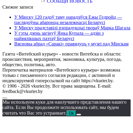
☞
СООБЩИ НОВОСТЬ
Свежие записи
У Мінску 120 гадоў таму нарадзіўся Ежы Гедройц —
паслядоўны абаронца незалежнасці Беларусі
У Мінску прадставілі рэпрадукцыі твораў Марка Шагала
У гэты дзень загінуў Янка Купала — адзін з
найвялікшых паэтаў Беларусі
Вясновы абрад «Саракі» правядуць у музеі пад Мінскам
Газета «Витебский курьер» - новости Витебска и области:
происшествия, мероприятия, экономика, культура, погода,
общество, политика, авто.
Перепечатка материалов «Витебского курьера» возможна
только с письменного согласия редакции, с активной и
индексируемой гиперссылкой на сайт https://vkurier.by.
© 1906 - 2026 vkurier.by. Все права защищены. E-mail:
feedback@vkurier.by
Мы используем куки для наилучшего представления нашего
сайта. Если Вы продолжите использовать сайт, мы будем
считать что Вас это устраивает.
Ok