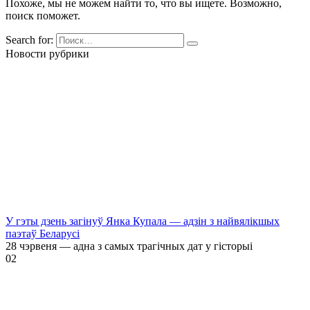
Похоже, мы не можем найти то, что вы ищете. Возможно,
поиск поможет.
Search for:
Новости рубрики
У гэты дзень загінуў Янка Купала — адзін з найвялікшых
паэтаў Беларусі
28 чэрвеня — адна з самых трагічных дат у гісторыі
0
2