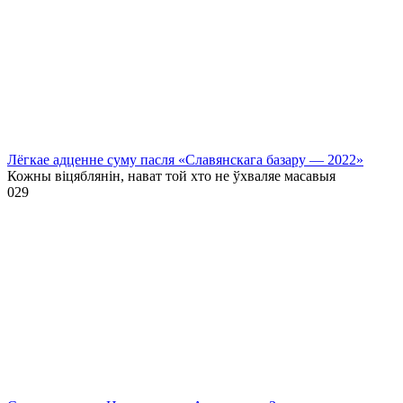
Лёгкае адценне суму пасля «Славянскага базару — 2022»
Кожны віцяблянін, нават той хто не ўхваляе масавыя
0
29