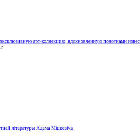
и эксклюзивную арт-коллекцию, вдохновленную полотнами изве
le
етнай літаратуры Адама Міцкевіча