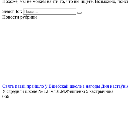
Похоже, мы не можем найти то, что вы ищете. Возможно, поис
Search for:
Новости рубрики
Свята паэзіі прайшло ў Віцебскай школе з нагоды Дня настаўні
У сярэдняй школе № 12 імя Л.М.Філіпенкі 5 кастрычніка
0
66