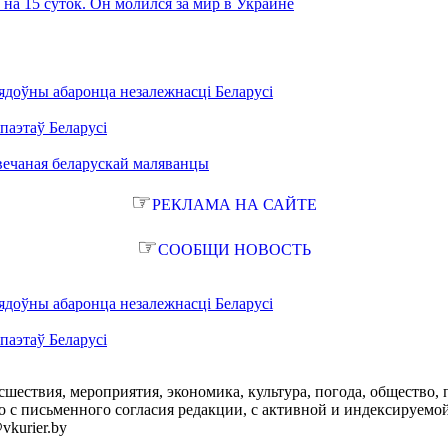
на 15 суток. Он молился за мир в Украине
ядоўны абаронца незалежнасці Беларусі
паэтаў Беларусі
вечаная беларускай маляванцы
☞
РЕКЛАМА НА САЙТЕ
☞
СООБЩИ НОВОСТЬ
ядоўны абаронца незалежнасці Беларусі
паэтаў Беларусі
сшествия, мероприятия, экономика, культура, погода, общество, 
с письменного согласия редакции, с активной и индексируемой ги
vkurier.by