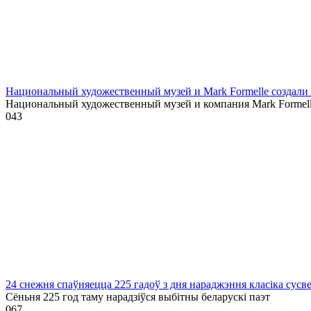
Национальный художественный музей и Mark Formelle создал
Национальный художественный музей и компания Mark Formel
0
43
24 снежня спаўняецца 225 гадоў з дня нараджэння класіка сусв
Сёньня 225 год таму нарадзіўся выбітны беларускі паэт
0
67