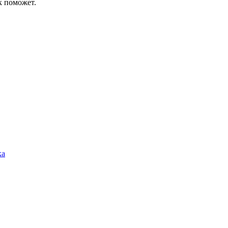
к поможет.
ка