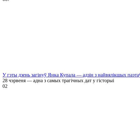
У гэты дзень загінуў Янка Купала — адзін з найвялікшых паэта
28 чэрвеня — адна з самых трагічных дат у гісторыі
0
2