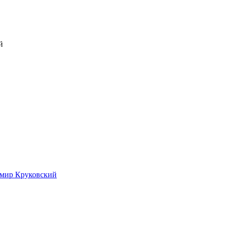
й
имир Круковский