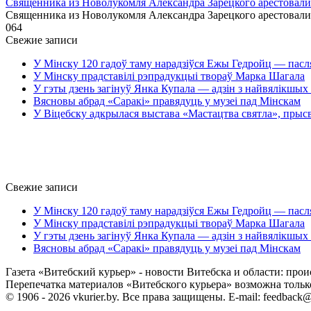
Священника из Новолукомля Александра Зарецкого арестовали 
Священника из Новолукомля Александра Зарецкого арестовали
0
64
Свежие записи
У Мінску 120 гадоў таму нарадзіўся Ежы Гедройц — пасл
У Мінску прадставілі рэпрадукцыі твораў Марка Шагала
У гэты дзень загінуў Янка Купала — адзін з найвялікшых 
Вясновы абрад «Саракі» правядуць у музеі пад Мінскам
У Віцебску адкрылася выстава «Мастацтва святла», прыс
Свежие записи
У Мінску 120 гадоў таму нарадзіўся Ежы Гедройц — пасл
У Мінску прадставілі рэпрадукцыі твораў Марка Шагала
У гэты дзень загінуў Янка Купала — адзін з найвялікшых 
Вясновы абрад «Саракі» правядуць у музеі пад Мінскам
Газета «Витебский курьер» - новости Витебска и области: прои
Перепечатка материалов «Витебского курьера» возможна только 
© 1906 - 2026 vkurier.by. Все права защищены. E-mail: feedback@