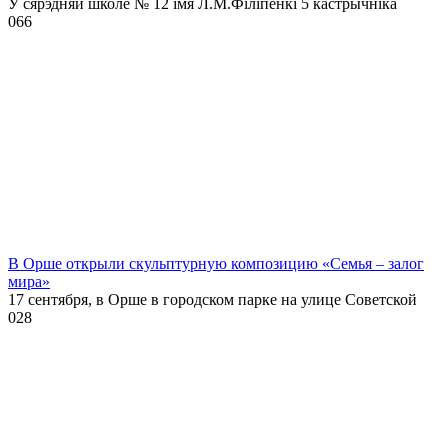
У сярэдняй школе № 12 імя Л.М.Філіпенкі 5 кастрычніка
0
66
В Орше открыли скульптурную композицию «Семья – залог
мира»
17 сентября, в Орше в городском парке на улице Советской
0
28