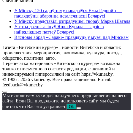
Свежие записи
У Мінску 120 гадоў таму нарадзіўся Ежы Гедройц —
паслядоўны абаронца незалежнасці Беларусі
У Мінску прадставілі рэпрадукцыі твораў Марка Шагала
У гэты дзень загінуў Янка Купала — адзін з
найвялікшых паэтаў Беларусі
Вясновы абрад «Саракі» правядуць у музеі пад Мінскам
Газета «Витебский курьер» - новости Витебска и области:
происшествия, мероприятия, экономика, культура, погода,
общество, политика, авто.
Перепечатка материалов «Витебского курьера» возможна
только с письменного согласия редакции, с активной и
индексируемой гиперссылкой на сайт https://vkurier.by.
© 1906 - 2026 vkurier.by. Все права защищены. E-mail:
feedback@vkurier.by
Мы используем куки для наилучшего представления нашего
сайта. Если Вы продолжите использовать сайт, мы будем
считать что Вас это устраивает.
Ok