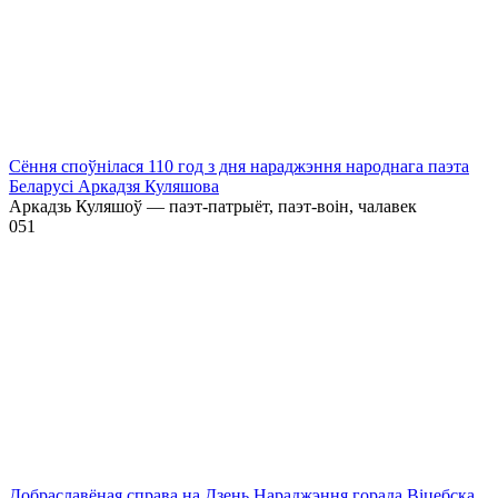
Сёння споўнілася 110 год з дня нараджэння народнага паэта
Беларусі Аркадзя Куляшова
Аркадзь Куляшоў — паэт-патрыёт, паэт-воін, чалавек
0
51
Добраславёная справа на Дзень Нараджэння горада Віцебска