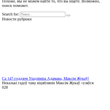
Похоже, мы не можем найти то, что вы ищете. Возможно,
поиск поможет.
Search for:
Новости рубрики
Са 147-годдзем Уладзіміра Адамава, Максім Жукаў!
Некалькі гадоў таму віцяблянін Максім Жукаў «узяўся
0
28