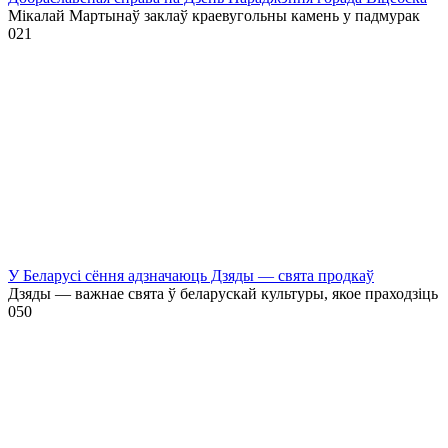
Мікалай Мартынаў заклаў краевугольны камень у падмурак
0
21
У Беларусі сёння адзначаюць Дзяды — свята продкаў
Дзяды — важнае свята ў беларускай культуры, якое праходзіць
0
50