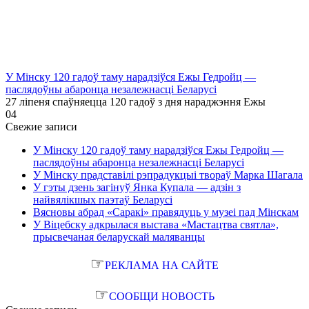
У Мінску 120 гадоў таму нарадзіўся Ежы Гедройц —
паслядоўны абаронца незалежнасці Беларусі
27 ліпеня спаўняецца 120 гадоў з дня нараджэння Ежы
0
4
Свежие записи
У Мінску 120 гадоў таму нарадзіўся Ежы Гедройц —
паслядоўны абаронца незалежнасці Беларусі
У Мінску прадставілі рэпрадукцыі твораў Марка Шагала
У гэты дзень загінуў Янка Купала — адзін з
найвялікшых паэтаў Беларусі
Вясновы абрад «Саракі» правядуць у музеі пад Мінскам
У Віцебску адкрылася выстава «Мастацтва святла»,
прысвечаная беларускай маляванцы
☞
РЕКЛАМА НА САЙТЕ
☞
СООБЩИ НОВОСТЬ