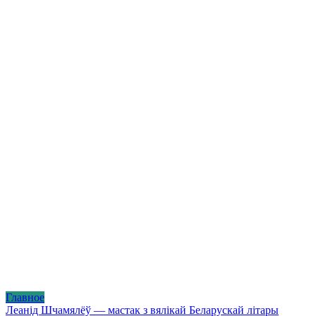
Главное
Леанід Шчамялёў — мастак з вялікай Беларускай літары