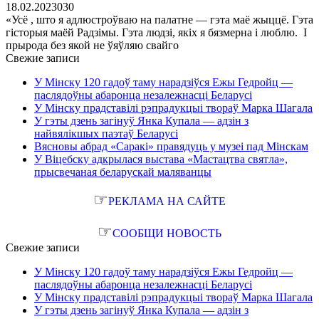
18.02.2023
0
30
«Усё , што я адлюстроўваю на палатне — гэта маё жыццё. Гэта
гісторыя маёй Радзімы. Гэта людзі, якіх я бязмерна і люблю. І
прырода без якой не ўяўляю свайго
Свежие записи
У Мінску 120 гадоў таму нарадзіўся Ежы Гедройц —
паслядоўны абаронца незалежнасці Беларусі
У Мінску прадставілі рэпрадукцыі твораў Марка Шагала
У гэты дзень загінуў Янка Купала — адзін з
найвялікшых паэтаў Беларусі
Вясновы абрад «Саракі» правядуць у музеі пад Мінскам
У Віцебску адкрылася выстава «Мастацтва святла»,
прысвечаная беларускай маляванцы
☞
РЕКЛАМА НА САЙТЕ
☞
СООБЩИ НОВОСТЬ
Свежие записи
У Мінску 120 гадоў таму нарадзіўся Ежы Гедройц —
паслядоўны абаронца незалежнасці Беларусі
У Мінску прадставілі рэпрадукцыі твораў Марка Шагала
У гэты дзень загінуў Янка Купала — адзін з