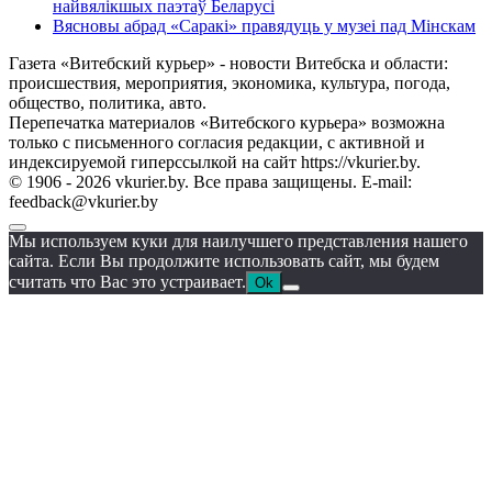
найвялікшых паэтаў Беларусі
Вясновы абрад «Саракі» правядуць у музеі пад Мінскам
Газета «Витебский курьер» - новости Витебска и области:
происшествия, мероприятия, экономика, культура, погода,
общество, политика, авто.
Перепечатка материалов «Витебского курьера» возможна
только с письменного согласия редакции, с активной и
индексируемой гиперссылкой на сайт https://vkurier.by.
© 1906 - 2026 vkurier.by. Все права защищены. E-mail:
feedback@vkurier.by
Мы используем куки для наилучшего представления нашего
сайта. Если Вы продолжите использовать сайт, мы будем
считать что Вас это устраивает.
Ok