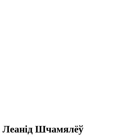
Леанід Шчамялёў