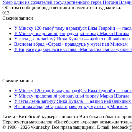
Умер один из создателей государственного герба Погоня Влад
Об этом сообщили родственники знаменитого художника.
0
13
Свежие записи
У Мінску 120 гадоў таму нарадзіўся Ежы Гедройц — пасл
У Мінску прадставілі рэпрадукцыі твораў Марка Шагала
У гэты дзень загінуў Янка Купала — адзін з найвялікшых 
Вясновы абрад «Саракі» правядуць у музеі пад Мінскам
У Віцебску адкрылася выстава «Мастацтва святла», прыс
Свежие записи
У Мінску 120 гадоў таму нарадзіўся Ежы Гедройц — пасл
У Мінску прадставілі рэпрадукцыі твораў Марка Шагала
У гэты дзень загінуў Янка Купала — адзін з найвялікшых 
Вясновы абрад «Саракі» правядуць у музеі пад Мінскам
Газета «Витебский курьер» - новости Витебска и области: прои
Перепечатка материалов «Витебского курьера» возможна только 
© 1906 - 2026 vkurier.by. Все права защищены. E-mail: feedback@