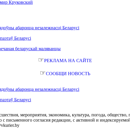
имир Круковский
ядоўны абаронца незалежнасці Беларусі
паэтаў Беларусі
вечаная беларускай маляванцы
☞
РЕКЛАМА НА САЙТЕ
☞
СООБЩИ НОВОСТЬ
ядоўны абаронца незалежнасці Беларусі
паэтаў Беларусі
сшествия, мероприятия, экономика, культура, погода, общество, 
с письменного согласия редакции, с активной и индексируемой ги
vkurier.by