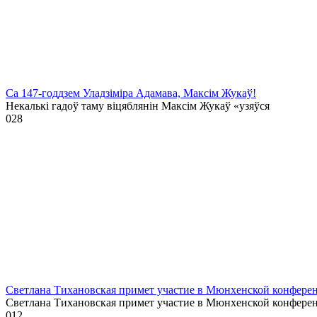
Са 147-годдзем Уладзіміра Адамава, Максім Жукаў!
Некалькі гадоў таму віцяблянін Максім Жукаў «узяўся
0
28
Светлана Тихановская примет участие в Мюнхенской конферен
Светлана Тихановская примет участие в Мюнхенской конфере
0
12