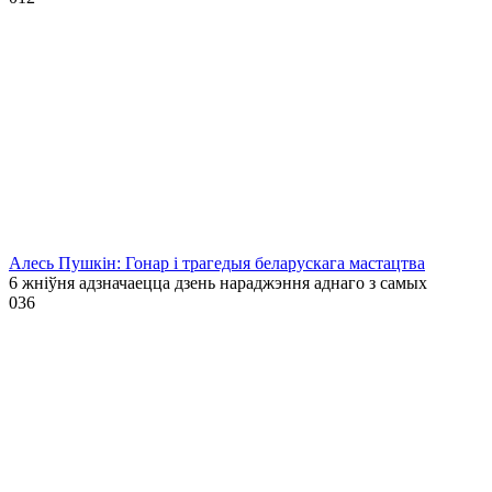
Алесь Пушкін: Гонар і трагедыя беларускага мастацтва
6 жніўня адзначаецца дзень нараджэння аднаго з самых
0
36