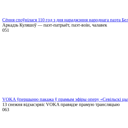
Сёння споўнілася 110 год з дня нараджэння народнага паэта Бе
Аркадзь Куляшоў — паэт-патрыёт, паэт-воін, чалавек
0
51
VOKA ўпершыню пакажа ў прамым эфіры оперу «Севільскі цыру
13 снежня відэасэрвіс VOKA правядзе прамую трансляцыю
0
63