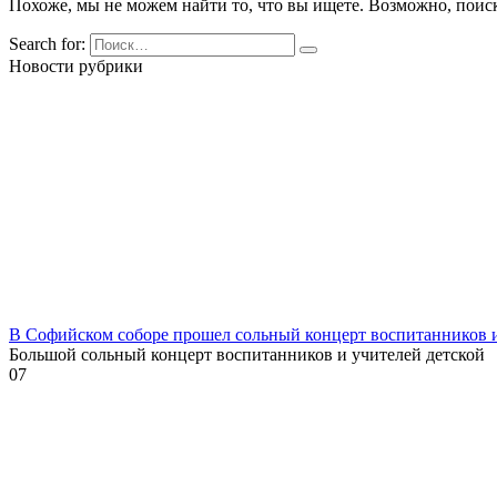
Похоже, мы не можем найти то, что вы ищете. Возможно, поис
Search for:
Новости рубрики
В Софийском соборе прошел сольный концерт воспитанников
Большой сольный концерт воспитанников и учителей детской
0
7