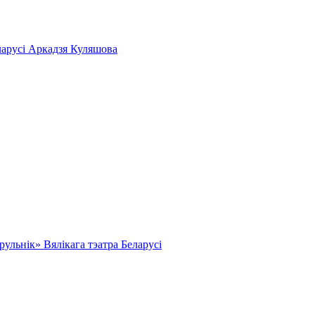
ларусі Аркадзя Куляшова
льнік» Вялікага тэатра Беларусі