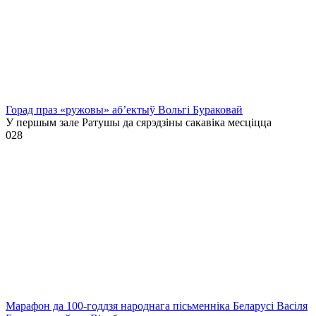
Горад праз «ружовы» аб’ектыў Вольгі Бураковай
У першым зале Ратушы да сярэдзіны сакавіка месціцца
0
28
Марафон да 100-годдзя народнага пісьменніка Беларусі Васіля