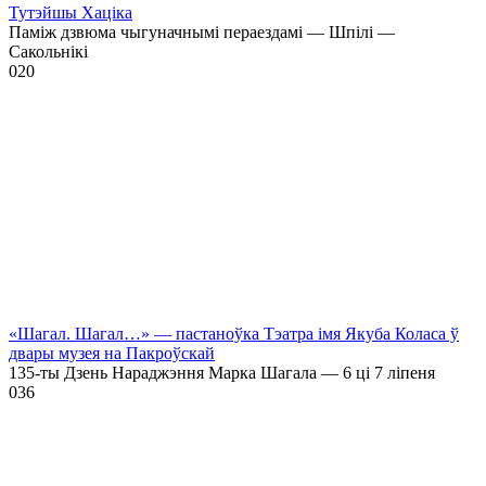
Тутэйшы Хаціка
Паміж дзвюма чыгуначнымі пераездамі — Шпілі —
Сакольнікі
0
20
«Шагал. Шагал…» — пастаноўка Тэатра імя Якуба Коласа ў
двары музея на Пакроўскай
135-ты Дзень Нараджэння Марка Шагала — 6 ці 7 ліпеня
0
36