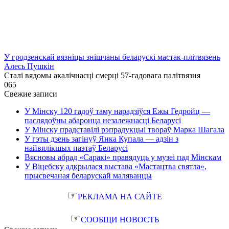
У гродзенскай вязніцы знішчаны беларускі мастак-плітвязень
Алесь Пушкін
Сталі вядомы акалічнасці смерці 57-гадовага палітвязня
0
65
Свежие записи
У Мінску 120 гадоў таму нарадзіўся Ежы Гедройц —
паслядоўны абаронца незалежнасці Беларусі
У Мінску прадставілі рэпрадукцыі твораў Марка Шагала
У гэты дзень загінуў Янка Купала — адзін з
найвялікшых паэтаў Беларусі
Вясновы абрад «Саракі» правядуць у музеі пад Мінскам
У Віцебску адкрылася выстава «Мастацтва святла»,
прысвечаная беларускай маляванцы
☞
РЕКЛАМА НА САЙТЕ
☞
СООБЩИ НОВОСТЬ