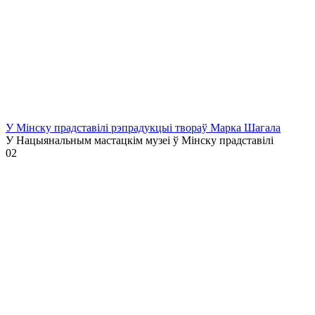
У Мінску прадставілі рэпрадукцыі твораў Марка Шагала
У Нацыянальным мастацкім музеі ў Мінску прадставілі
0
2