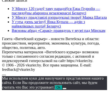
Свежие записи
У Мінску 120 гадоў таму нарадзіўся Ежы Гедройц —
паслядоўны абаронца незалежнасці Беларусі
У Мінску прадставілі рэпрадукцыі твораў Марка Шагала
У гэты дзень загінуў Янка Купала — адзін з
найвялікшых паэтаў Беларусі
Вясновы абрад «Саракі» правядуць у музеі пад Мінскам
Газета «Витебский курьер» - новости Витебска и области:
происшествия, мероприятия, экономика, культура, погода,
общество, политика, авто.
Перепечатка материалов «Витебского курьера» возможна
только с письменного согласия редакции, с активной и
индексируемой гиперссылкой на сайт https://vkurier.by.
© 1906 - 2026 vkurier.by. Все права защищены. E-mail:
feedback@vkurier.by
Мы используем куки для наилучшего представления нашего
сайта. Если Вы продолжите использовать сайт, мы будем
считать что Вас это устраивает.
Ok