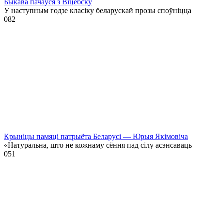
Быкава пачаўся з Віцебску
У наступным годзе класіку беларускай прозы споўніцца
0
82
Крыніцы памяці патрыёта Беларусі — Юрыя Якімовіча
«Натуральна, што не кожнаму сёння пад сілу асэнсаваць
0
51