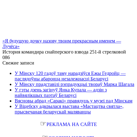
«Я будущую дочку назову твоим прекрасным именем —
Лучёса»
История командира снайперского взвода 251-й стрелковой
0
86
Свежие записи
У Мінску 120 гадоў таму нарадзіўся Ежы Гедройц —
паслядоўны абаронца незалежнасці Беларусі
У Мінску прадставілі рэпрадукцыі твораў Марка Шагала
У гэты дзень загінуў Янка Купала — адзін з
найвялікшых паэтаў Беларусі
Вясновы абрад «Саракі» правядуць у музеі пад Мінскам
У Віцебску адкрылася выстава «Мастацтва святла»,
прысвечаная беларускай маляванцы
☞
РЕКЛАМА НА САЙТЕ