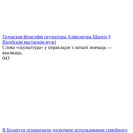
Грэчаская філасофія скульптара Аляксандра Шаппо ў
Віцебскім мастацкім музеі
Слова «скульптура» у перакладзе з латыні значыць —
высякаць.
0
43
В Беларуси ограничили досрочное использование семейного