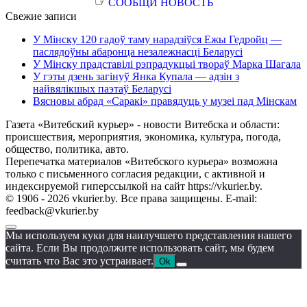
☞
СООБЩИ НОВОСТЬ
Свежие записи
У Мінску 120 гадоў таму нарадзіўся Ежы Гедройц —
паслядоўны абаронца незалежнасці Беларусі
У Мінску прадставілі рэпрадукцыі твораў Марка Шагала
У гэты дзень загінуў Янка Купала — адзін з
найвялікшых паэтаў Беларусі
Вясновы абрад «Саракі» правядуць у музеі пад Мінскам
Газета «Витебский курьер» - новости Витебска и области:
происшествия, мероприятия, экономика, культура, погода,
общество, политика, авто.
Перепечатка материалов «Витебского курьера» возможна
только с письменного согласия редакции, с активной и
индексируемой гиперссылкой на сайт https://vkurier.by.
© 1906 - 2026 vkurier.by. Все права защищены. E-mail:
feedback@vkurier.by
Мы используем куки для наилучшего представления нашего
сайта. Если Вы продолжите использовать сайт, мы будем
считать что Вас это устраивает.
Ok