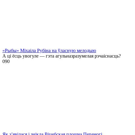
«Рыбы» Міхаіла Рубіна на ўласную мелодыю
А ці ёсць увогуле — гэта агульназразумелая рэчаіснасць?
0
90
Як з’явілася і знікла Віцебская плошча Перамогі