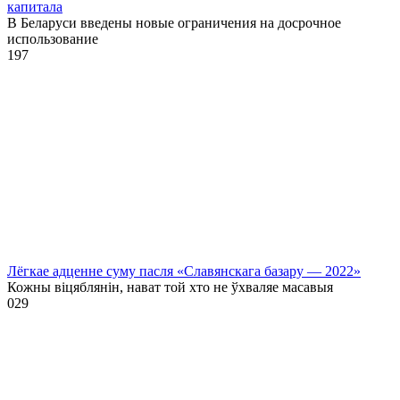
капитала
В Беларуси введены новые ограничения на досрочное
использование
1
97
Лёгкае адценне суму пасля «Славянскага базару — 2022»
Кожны віцяблянін, нават той хто не ўхваляе масавыя
0
29