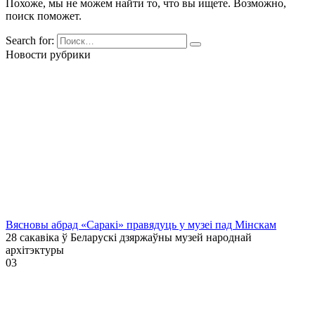
Похоже, мы не можем найти то, что вы ищете. Возможно,
поиск поможет.
Search for:
Новости рубрики
Вясновы абрад «Саракі» правядуць у музеі пад Мінскам
28 сакавіка ў Беларускі дзяржаўны музей народнай
архітэктуры
0
3