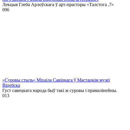
Лекцыя Глеба Арлоўскага ў арт-прасторы «Талстога ,7»
0
96
«Суровы стыль» Міхаіла Савіцкага ў Мастацкім музеі
Віцебска
Густ савецкага народа быў такі ж суровы і прамалінейны.
0
13