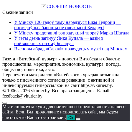
☞
СООБЩИ НОВОСТЬ
Свежие записи
У Мінску 120 гадоў таму нарадзіўся Ежы Гедройц —
паслядоўны абаронца незалежнасці Беларусі
У Мінску прадставілі рэпрадукцыі твораў Марка Шагала
У гэты дзень загінуў Янка Купала — адзін з
найвялікшых паэтаў Беларусі
Вясновы абрад «Саракі» правядуць у музеі пад Мінскам
Газета «Витебский курьер» - новости Витебска и области:
происшествия, мероприятия, экономика, культура, погода,
общество, политика, авто.
Перепечатка материалов «Витебского курьера» возможна
только с письменного согласия редакции, с активной и
индексируемой гиперссылкой на сайт https://vkurier.by.
© 1906 - 2026 vkurier.by. Все права защищены. E-mail:
feedback@vkurier.by
Мы используем куки для наилучшего представления нашего
сайта. Если Вы продолжите использовать сайт, мы будем
считать что Вас это устраивает.
Ok