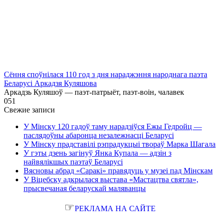
Сёння споўнілася 110 год з дня нараджэння народнага паэта
Беларусі Аркадзя Куляшова
Аркадзь Куляшоў — паэт-патрыёт, паэт-воін, чалавек
0
51
Свежие записи
У Мінску 120 гадоў таму нарадзіўся Ежы Гедройц —
паслядоўны абаронца незалежнасці Беларусі
У Мінску прадставілі рэпрадукцыі твораў Марка Шагала
У гэты дзень загінуў Янка Купала — адзін з
найвялікшых паэтаў Беларусі
Вясновы абрад «Саракі» правядуць у музеі пад Мінскам
У Віцебску адкрылася выстава «Мастацтва святла»,
прысвечаная беларускай маляванцы
☞
РЕКЛАМА НА САЙТЕ