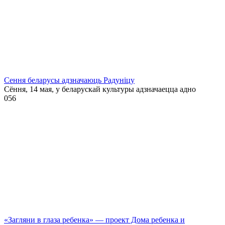
Сення беларусы адзначаюць Радуніцу
Сёння, 14 мая, у беларускай культуры адзначаецца адно
0
56
«Загляни в глаза ребенка» — проект Дома ребенка и