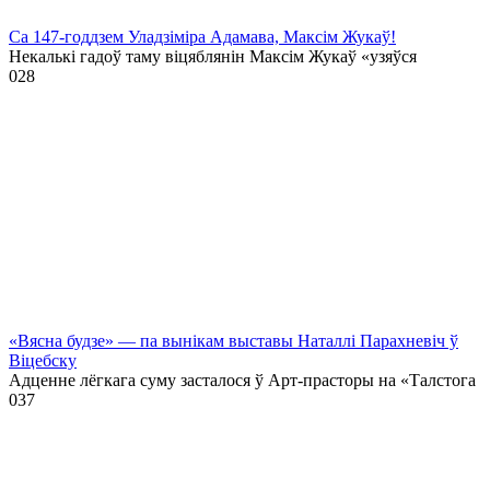
Са 147-годдзем Уладзіміра Адамава, Максім Жукаў!
Некалькі гадоў таму віцяблянін Максім Жукаў «узяўся
0
28
«Вясна будзе» — па вынікам выставы Наталлі Парахневіч ў
Віцебску
Адценне лёгкага суму засталося ў Арт-прасторы на «Талстога
0
37