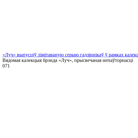
«Луч» выпусціў лiмiтаваную серыю гадзіннікаў ў рамках кале
Вядомая калекцыя брэнда «Луч», прысвечаная непаўторнасці
0
71