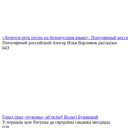
«Хочется петь песни на белорусском языке». Популярный росс
Популярный российский блогер Илья Варламов рассказал
0
43
Горад праз «ружовы» аб’ектыў Вольгі Бураковай
У першым зале Ратушы да сярэдзіны сакавіка месціцца
0
28