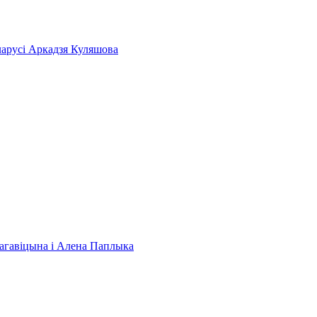
ларусі Аркадзя Куляшова
 Нагавіцына і Алена Паплыка