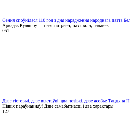
Сёння споўнілася 110 год з дня нараджэння народнага паэта Бе
Аркадзь Куляшоў — паэт-патрыёт, паэт-воін, чалавек
0
51
Дзве гісторыі, дзве выстаўкі, два позіркі, дзве асобы: Таццяна
Ніякіх параўнанняў! Дзве самабытнасці і два характары.
1
27