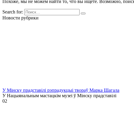
Похоже, мы не можем найти то, что вы ищете. Возможно, поис
Search for:
Новости рубрики
У Мінску прадставілі рэпрадукцыі твораў Марка Шагала
У Нацыянальным мастацкім музеі ў Мінску прадставілі
0
2