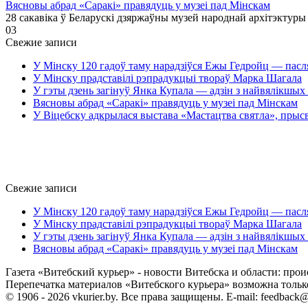
Вясновы абрад «Саракі» правядуць у музеі пад Мінскам
28 сакавіка ў Беларускі дзяржаўны музей народнай архітэктуры
0
3
Свежие записи
У Мінску 120 гадоў таму нарадзіўся Ежы Гедройц — пасл
У Мінску прадставілі рэпрадукцыі твораў Марка Шагала
У гэты дзень загінуў Янка Купала — адзін з найвялікшых 
Вясновы абрад «Саракі» правядуць у музеі пад Мінскам
У Віцебску адкрылася выстава «Мастацтва святла», прыс
Свежие записи
У Мінску 120 гадоў таму нарадзіўся Ежы Гедройц — пасл
У Мінску прадставілі рэпрадукцыі твораў Марка Шагала
У гэты дзень загінуў Янка Купала — адзін з найвялікшых 
Вясновы абрад «Саракі» правядуць у музеі пад Мінскам
Газета «Витебский курьер» - новости Витебска и области: прои
Перепечатка материалов «Витебского курьера» возможна только 
© 1906 - 2026 vkurier.by. Все права защищены. E-mail: feedback@