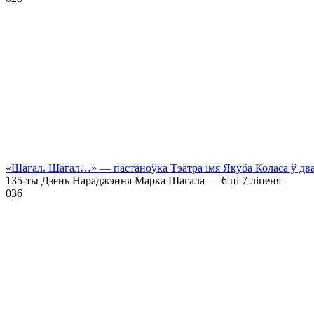
«Шагал. Шагал…» — пастаноўка Тэатра імя Якуба Коласа ў дв
135-ты Дзень Нараджэння Марка Шагала — 6 ці 7 ліпеня
0
36