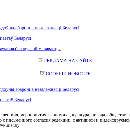
ядоўны абаронца незалежнасці Беларусі
паэтаў Беларусі
вечаная беларускай маляванцы
☞
РЕКЛАМА НА САЙТЕ
☞
СООБЩИ НОВОСТЬ
ядоўны абаронца незалежнасці Беларусі
паэтаў Беларусі
сшествия, мероприятия, экономика, культура, погода, общество, 
с письменного согласия редакции, с активной и индексируемой ги
vkurier.by