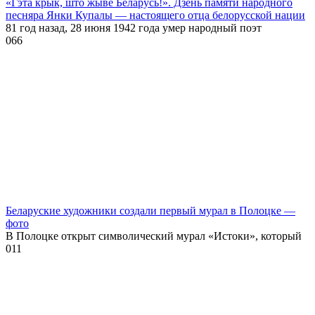
«Гэта крык, што жыве Беларусь!». Дзень памяти народного
песняра Янки Купалы — настоящего отца белорусской нации
81 год назад, 28 июня 1942 года умер народный поэт
0
66
Беларуские художники создали первый мурал в Полоцке —
фото
В Полоцке открыт символический мурал «Истоки», который
0
11