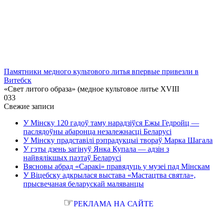
Памятники медного культового литья впервые привезли в
Витебск
«Свет литого образа» (медное культовое литье XVIII
0
33
Свежие записи
У Мінску 120 гадоў таму нарадзіўся Ежы Гедройц —
паслядоўны абаронца незалежнасці Беларусі
У Мінску прадставілі рэпрадукцыі твораў Марка Шагала
У гэты дзень загінуў Янка Купала — адзін з
найвялікшых паэтаў Беларусі
Вясновы абрад «Саракі» правядуць у музеі пад Мінскам
У Віцебску адкрылася выстава «Мастацтва святла»,
прысвечаная беларускай маляванцы
☞
РЕКЛАМА НА САЙТЕ