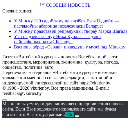
☞
СООБЩИ НОВОСТЬ
Свежие записи
У Мінску 120 гадоў таму нарадзіўся Ежы Гедройц —
паслядоўны абаронца незалежнасці Беларусі
У Мінску прадставілі рэпрадукцыі твораў Марка Шагала
У гэты дзень загінуў Янка Купала — адзін з
найвялікшых паэтаў Беларусі
Вясновы абрад «Саракі» правядуць у музеі пад Мінскам
Газета «Витебский курьер» - новости Витебска и области:
происшествия, мероприятия, экономика, культура, погода,
общество, политика, авто.
Перепечатка материалов «Витебского курьера» возможна
только с письменного согласия редакции, с активной и
индексируемой гиперссылкой на сайт https://vkurier.by.
© 1906 - 2026 vkurier.by. Все права защищены. E-mail:
feedback@vkurier.by
Мы используем куки для наилучшего представления нашего
сайта. Если Вы продолжите использовать сайт, мы будем
считать что Вас это устраивает.
Ok