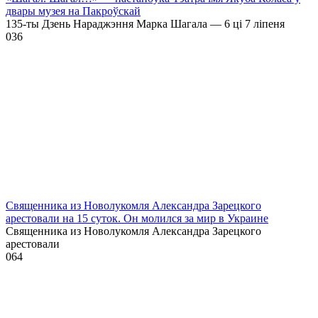
двары музея на Пакроўскай
135-ты Дзень Нараджэння Марка Шагала — 6 ці 7 ліпеня
0
36
Священника из Новолукомля Александра Зарецкого
арестовали на 15 суток. Он молился за мир в Украине
Священника из Новолукомля Александра Зарецкого
арестовали
0
64