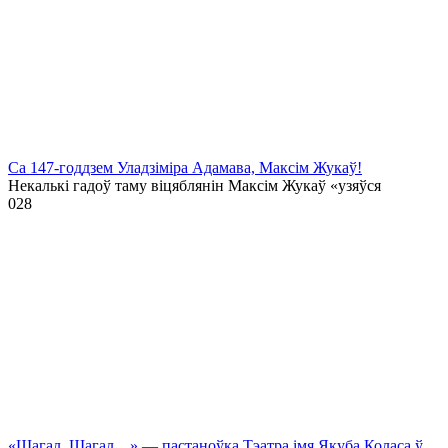
Са 147-годдзем Уладзіміра Адамава, Максім Жукаў!
Некалькі гадоў таму віцяблянін Максім Жукаў «узяўся
0
28
«Шагал. Шагал…» — пастаноўка Тэатра імя Якуба Коласа ў