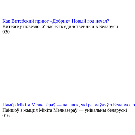
Как Витебский приют «Добрик» Новый год начал?
Витебску повезло. У нас есть единственный в Беларуси
0
30
Памёр Мікіта Мелказёраў — чалавек, які размаўляў з Беларусс
Пайшоў з жыцця Мікіта Мелказёраў — унікальны беларускі
0
16