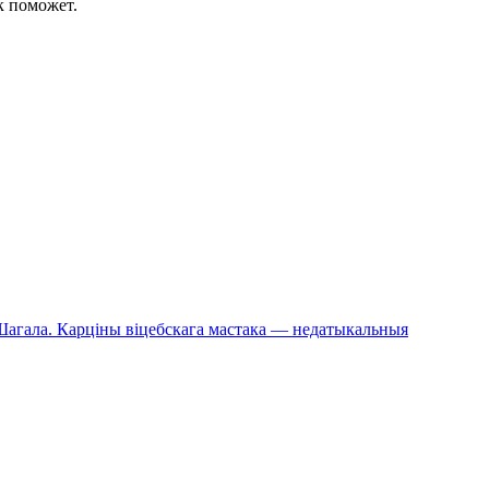
к поможет.
й Шагала. Карціны віцебскага мастака — недатыкальныя