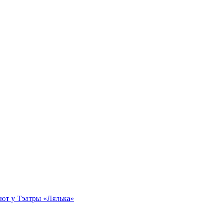
эбют у Тэатры «Лялька»