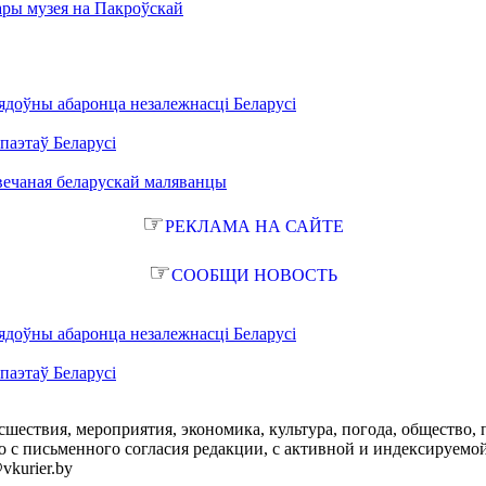
ары музея на Пакроўскай
ядоўны абаронца незалежнасці Беларусі
паэтаў Беларусі
вечаная беларускай маляванцы
☞
РЕКЛАМА НА САЙТЕ
☞
СООБЩИ НОВОСТЬ
ядоўны абаронца незалежнасці Беларусі
паэтаў Беларусі
сшествия, мероприятия, экономика, культура, погода, общество, 
с письменного согласия редакции, с активной и индексируемой ги
vkurier.by