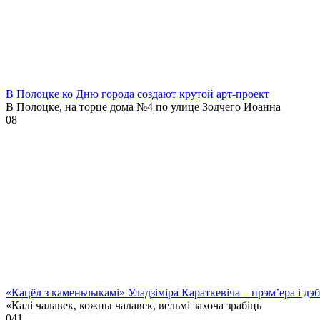
В Полоцке ко Дню города создают крутой арт-проект
В Полоцке, на торце дома №4 по улице Зодчего Иоанна
0
8
«Кацёл з каменьчыкамі» Уладзіміра Караткевіча – прэм’ера і д
«Калі чалавек, кожны чалавек, вельмі захоча зрабіць
0
41