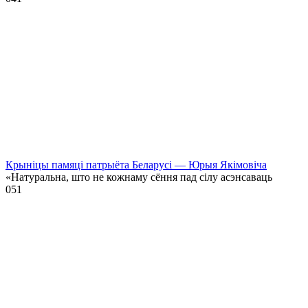
Крыніцы памяці патрыёта Беларусі — Юрыя Якімовіча
«Натуральна, што не кожнаму сёння пад сілу асэнсаваць
0
51