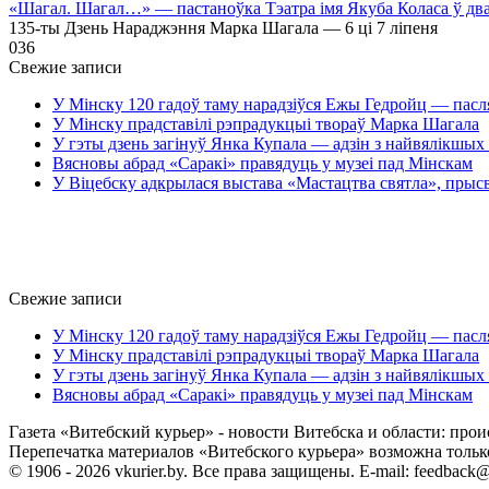
«Шагал. Шагал…» — пастаноўка Тэатра імя Якуба Коласа ў дв
135-ты Дзень Нараджэння Марка Шагала — 6 ці 7 ліпеня
0
36
Свежие записи
У Мінску 120 гадоў таму нарадзіўся Ежы Гедройц — пасл
У Мінску прадставілі рэпрадукцыі твораў Марка Шагала
У гэты дзень загінуў Янка Купала — адзін з найвялікшых 
Вясновы абрад «Саракі» правядуць у музеі пад Мінскам
У Віцебску адкрылася выстава «Мастацтва святла», прыс
Свежие записи
У Мінску 120 гадоў таму нарадзіўся Ежы Гедройц — пасл
У Мінску прадставілі рэпрадукцыі твораў Марка Шагала
У гэты дзень загінуў Янка Купала — адзін з найвялікшых 
Вясновы абрад «Саракі» правядуць у музеі пад Мінскам
Газета «Витебский курьер» - новости Витебска и области: прои
Перепечатка материалов «Витебского курьера» возможна только 
© 1906 - 2026 vkurier.by. Все права защищены. E-mail: feedback@