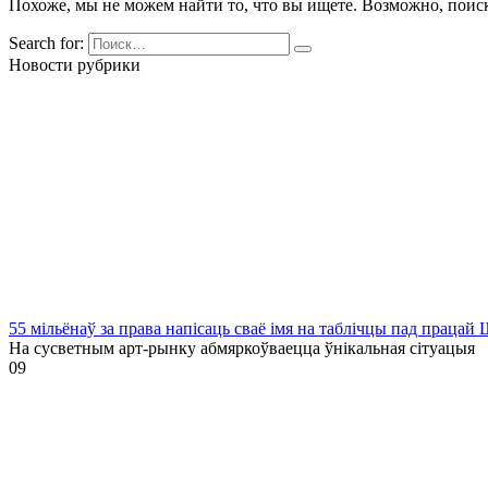
Похоже, мы не можем найти то, что вы ищете. Возможно, поис
Search for:
Новости рубрики
55 мільёнаў за права напісаць сваё імя на таблічцы пад праца
На сусветным арт-рынку абмяркоўваецца ўнікальная сітуацыя
0
9