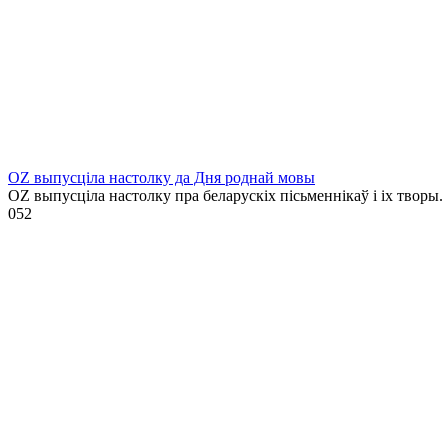
OZ выпусціла настолку да Дня роднай мовы
OZ выпусціла настолку пра беларускіх пісьменнікаў і іх творы.
0
52