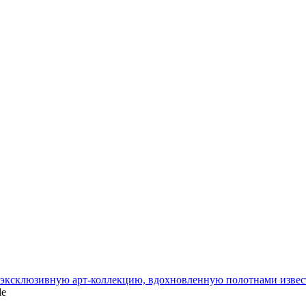
и эксклюзивную арт-коллекцию, вдохновленную полотнами изве
le