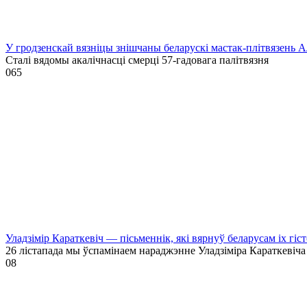
У гродзенскай вязніцы знішчаны беларускі мастак-плітвязень 
Сталі вядомы акалічнасці смерці 57-гадовага палітвязня
0
65
Уладзімір Караткевіч — пісьменнік, які вярнуў беларусам іх гі
26 лістапада мы ўспамінаем нараджэнне Уладзіміра Караткевіча
0
8