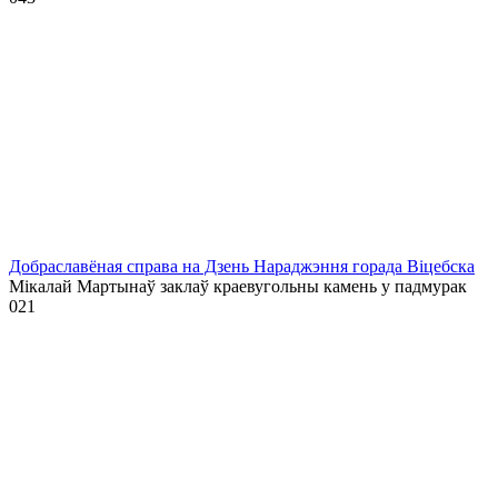
Добраславёная справа на Дзень Нараджэння горада Віцебска
Мікалай Мартынаў заклаў краевугольны камень у падмурак
0
21