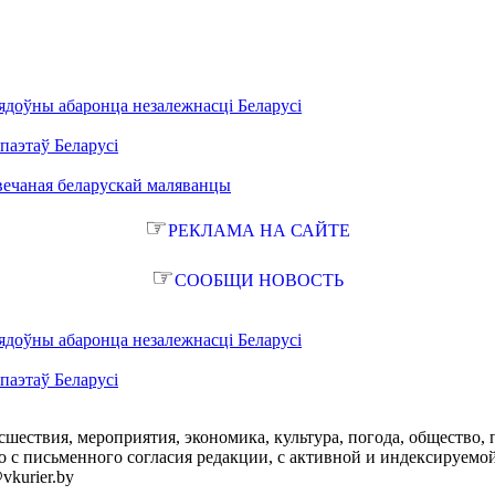
ядоўны абаронца незалежнасці Беларусі
паэтаў Беларусі
вечаная беларускай маляванцы
☞
РЕКЛАМА НА САЙТЕ
☞
СООБЩИ НОВОСТЬ
ядоўны абаронца незалежнасці Беларусі
паэтаў Беларусі
сшествия, мероприятия, экономика, культура, погода, общество, 
с письменного согласия редакции, с активной и индексируемой ги
vkurier.by