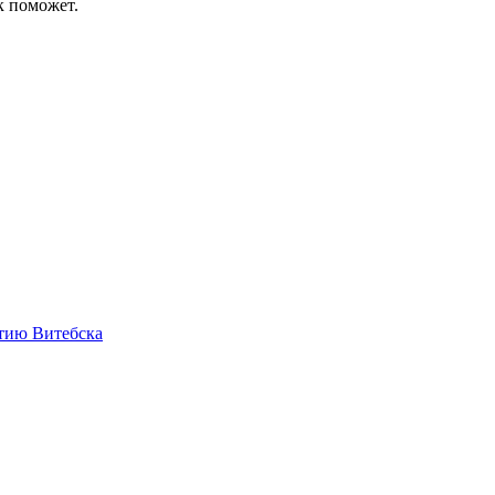
к поможет.
етию Витебска