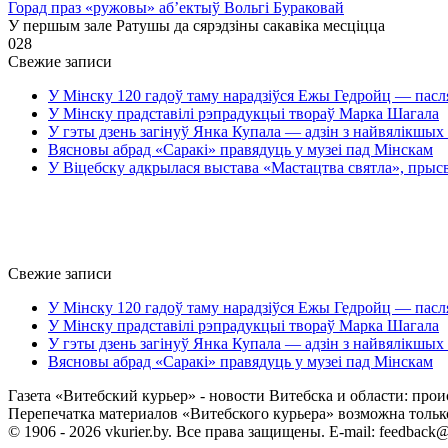
Горад праз «ружовы» аб’ектыў Вольгі Бураковай
У першым зале Ратушы да сярэдзіны сакавіка месціцца
0
28
Свежие записи
У Мінску 120 гадоў таму нарадзіўся Ежы Гедройц — пасл
У Мінску прадставілі рэпрадукцыі твораў Марка Шагала
У гэты дзень загінуў Янка Купала — адзін з найвялікшых 
Вясновы абрад «Саракі» правядуць у музеі пад Мінскам
У Віцебску адкрылася выстава «Мастацтва святла», прыс
Свежие записи
У Мінску 120 гадоў таму нарадзіўся Ежы Гедройц — пасл
У Мінску прадставілі рэпрадукцыі твораў Марка Шагала
У гэты дзень загінуў Янка Купала — адзін з найвялікшых 
Вясновы абрад «Саракі» правядуць у музеі пад Мінскам
Газета «Витебский курьер» - новости Витебска и области: прои
Перепечатка материалов «Витебского курьера» возможна только 
© 1906 - 2026 vkurier.by. Все права защищены. E-mail: feedback@