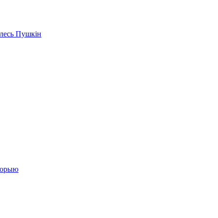
Алесь Пушкін
сторыю