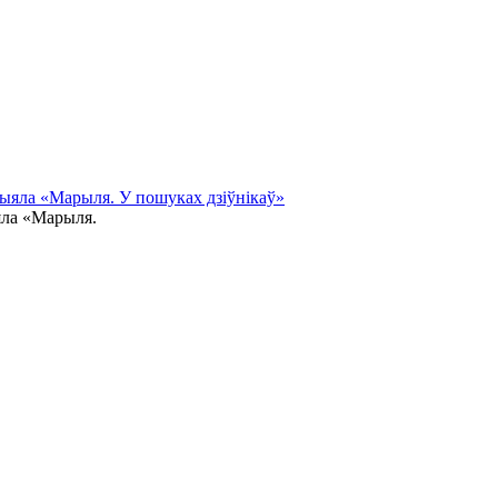
рыяла «Марыля. У пошуках дзіўнікаў»
яла «Марыля.