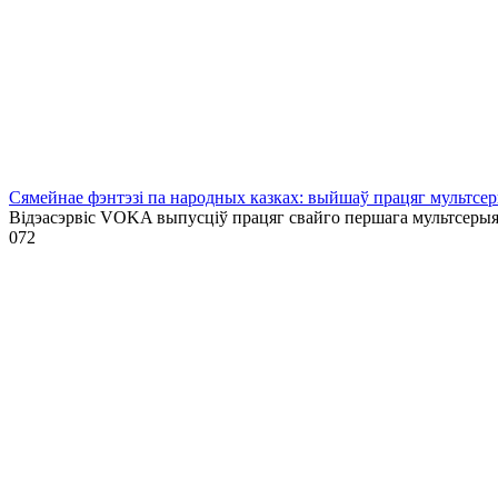
Сямейнае фэнтэзі па народных казках: выйшаў працяг мультсе
Відэасэрвіс VOKA выпусціў працяг свайго першага мультсеры
0
72