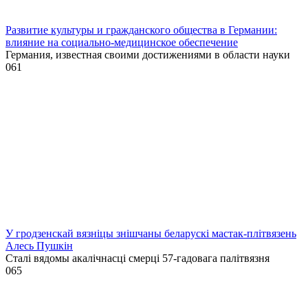
Развитие культуры и гражданского общества в Германии:
влияние на социально-медицинское обеспечение
Германия, известная своими достижениями в области науки
0
61
У гродзенскай вязніцы знішчаны беларускі мастак-плітвязень
Алесь Пушкін
Сталі вядомы акалічнасці смерці 57-гадовага палітвязня
0
65