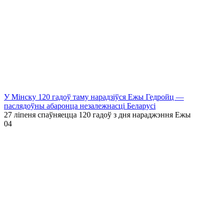
У Мінску 120 гадоў таму нарадзіўся Ежы Гедройц —
паслядоўны абаронца незалежнасці Беларусі
27 ліпеня спаўняецца 120 гадоў з дня нараджэння Ежы
0
4