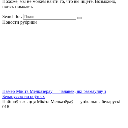
Похоже, мы не можем найти то, что вы ищете. Возможно,
поиск поможет.
Search for:
Новости рубрики
Памёр Мікіта Мелказёраў — чалавек, які размаўляў з
Беларуссю на роўных
Пайшоў з жыцця Мікіта Мелказёраў — унікальны беларускі
0
16