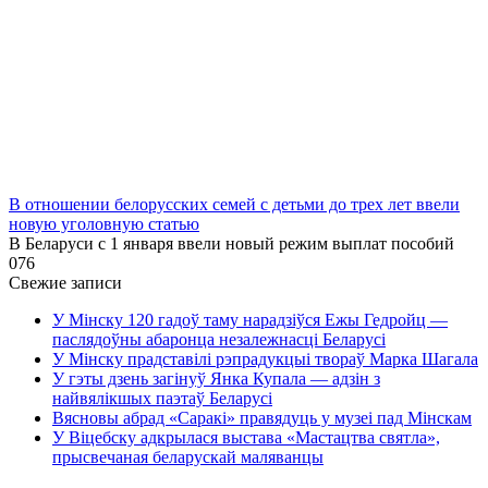
В отношении белорусских семей с детьми до трех лет ввели
новую уголовную статью
В Беларуси с 1 января ввели новый режим выплат пособий
0
76
Свежие записи
У Мінску 120 гадоў таму нарадзіўся Ежы Гедройц —
паслядоўны абаронца незалежнасці Беларусі
У Мінску прадставілі рэпрадукцыі твораў Марка Шагала
У гэты дзень загінуў Янка Купала — адзін з
найвялікшых паэтаў Беларусі
Вясновы абрад «Саракі» правядуць у музеі пад Мінскам
У Віцебску адкрылася выстава «Мастацтва святла»,
прысвечаная беларускай маляванцы