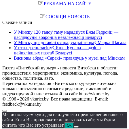
☞
РЕКЛАМА НА САЙТЕ
☞
СООБЩИ НОВОСТЬ
Свежие записи
У Мінску 120 гадоў таму нарадзіўся Ежы Гедройц —
паслядоўны абаронца незалежнасці Беларусі
У Мінску прадставілі рэпрадукцыі твораў Марка Шагала
У гэты дзень загінуў Янка Купала — адзін з
найвялікшых паэтаў Беларусі
Вясновы абрад «Саракі» правядуць у музеі пад Мінскам
Газета «Витебский курьер» - новости Витебска и области:
происшествия, мероприятия, экономика, культура, погода,
общество, политика, авто.
Перепечатка материалов «Витебского курьера» возможна
только с письменного согласия редакции, с активной и
индексируемой гиперссылкой на сайт https://vkurier.by.
© 1906 - 2026 vkurier.by. Все права защищены. E-mail:
feedback@vkurier.by
Мы используем куки для наилучшего представления нашего
сайта. Если Вы продолжите использовать сайт, мы будем
считать что Вас это устраивает.
Ok