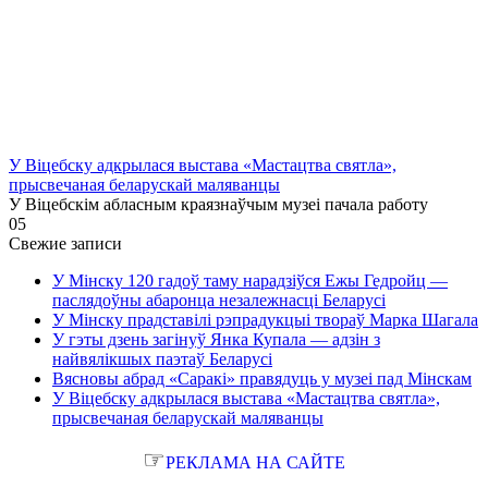
У Віцебску адкрылася выстава «Мастацтва святла»,
прысвечаная беларускай маляванцы
У Віцебскім абласным краязнаўчым музеі пачала работу
0
5
Свежие записи
У Мінску 120 гадоў таму нарадзіўся Ежы Гедройц —
паслядоўны абаронца незалежнасці Беларусі
У Мінску прадставілі рэпрадукцыі твораў Марка Шагала
У гэты дзень загінуў Янка Купала — адзін з
найвялікшых паэтаў Беларусі
Вясновы абрад «Саракі» правядуць у музеі пад Мінскам
У Віцебску адкрылася выстава «Мастацтва святла»,
прысвечаная беларускай маляванцы
☞
РЕКЛАМА НА САЙТЕ