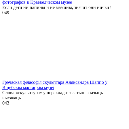
фотографов в Краеведческом музее
Если дети ни папины и не мамины, значит они ничьи?
0
49
Грэчаская філасофія скульптара Аляксандра Шаппо ў
Віцебскім мастацкім музеі
Слова «скульптура» у перакладзе з латыні значыць —
высякаць.
0
43