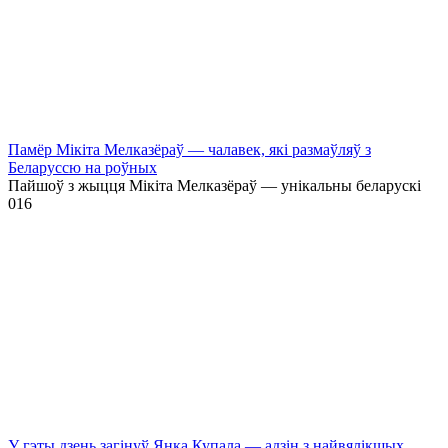
Памёр Мікіта Мелказёраў — чалавек, які размаўляў з
Беларуссю на роўных
Пайшоў з жыцця Мікіта Мелказёраў — унікальны беларускі
0
16
У гэты дзень загінуў Янка Купала — адзін з найвялікшых