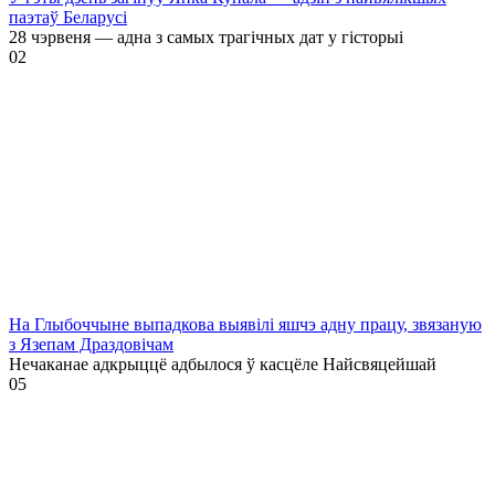
паэтаў Беларусі
28 чэрвеня — адна з самых трагічных дат у гісторыі
0
2
На Глыбоччыне выпадкова выявілі яшчэ адну працу, звязаную
з Язепам Драздовічам
Нечаканае адкрыццё адбылося ў касцёле Найсвяцейшай
0
5