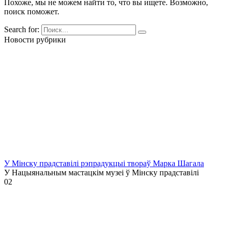
Похоже, мы не можем найти то, что вы ищете. Возможно,
поиск поможет.
Search for:
Новости рубрики
У Мінску прадставілі рэпрадукцыі твораў Марка Шагала
У Нацыянальным мастацкім музеі ў Мінску прадставілі
0
2