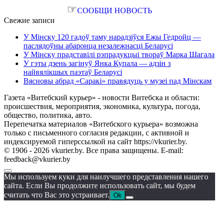
☞
СООБЩИ НОВОСТЬ
Свежие записи
У Мінску 120 гадоў таму нарадзіўся Ежы Гедройц —
паслядоўны абаронца незалежнасці Беларусі
У Мінску прадставілі рэпрадукцыі твораў Марка Шагала
У гэты дзень загінуў Янка Купала — адзін з
найвялікшых паэтаў Беларусі
Вясновы абрад «Саракі» правядуць у музеі пад Мінскам
Газета «Витебский курьер» - новости Витебска и области:
происшествия, мероприятия, экономика, культура, погода,
общество, политика, авто.
Перепечатка материалов «Витебского курьера» возможна
только с письменного согласия редакции, с активной и
индексируемой гиперссылкой на сайт https://vkurier.by.
© 1906 - 2026 vkurier.by. Все права защищены. E-mail:
feedback@vkurier.by
Мы используем куки для наилучшего представления нашего
сайта. Если Вы продолжите использовать сайт, мы будем
считать что Вас это устраивает.
Ok