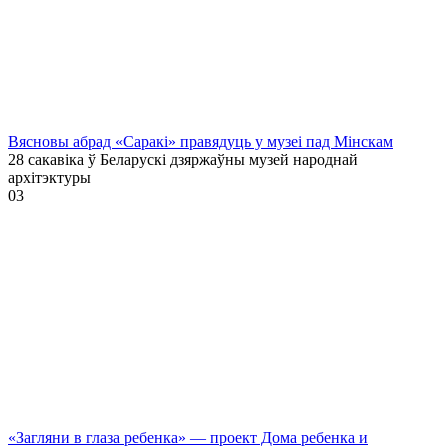
Вясновы абрад «Саракі» правядуць у музеі пад Мінскам
28 сакавіка ў Беларускі дзяржаўны музей народнай
архітэктуры
0
3
«Загляни в глаза ребенка» — проект Дома ребенка и