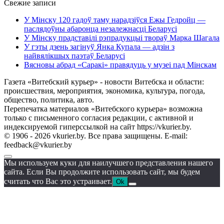
Свежие записи
У Мінску 120 гадоў таму нарадзіўся Ежы Гедройц —
паслядоўны абаронца незалежнасці Беларусі
У Мінску прадставілі рэпрадукцыі твораў Марка Шагала
У гэты дзень загінуў Янка Купала — адзін з
найвялікшых паэтаў Беларусі
Вясновы абрад «Саракі» правядуць у музеі пад Мінскам
Газета «Витебский курьер» - новости Витебска и области:
происшествия, мероприятия, экономика, культура, погода,
общество, политика, авто.
Перепечатка материалов «Витебского курьера» возможна
только с письменного согласия редакции, с активной и
индексируемой гиперссылкой на сайт https://vkurier.by.
© 1906 - 2026 vkurier.by. Все права защищены. E-mail:
feedback@vkurier.by
Мы используем куки для наилучшего представления нашего
сайта. Если Вы продолжите использовать сайт, мы будем
считать что Вас это устраивает.
Ok