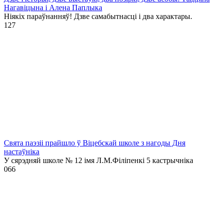
Нагавіцына і Алена Паплыка
Ніякіх параўнанняў! Дзве самабытнасці і два характары.
1
27
Свята паэзіі прайшло ў Віцебскай школе з нагоды Дня
настаўніка
У сярэдняй школе № 12 імя Л.М.Філіпенкі 5 кастрычніка
0
66