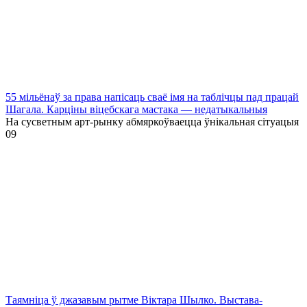
55 мільёнаў за права напісаць сваё імя на таблічцы пад працай
Шагала. Карціны віцебскага мастака — недатыкальныя
На сусветным арт-рынку абмяркоўваецца ўнікальная сітуацыя
0
9
Таямніца ў джазавым рытме Віктара Шылко. Выстава-