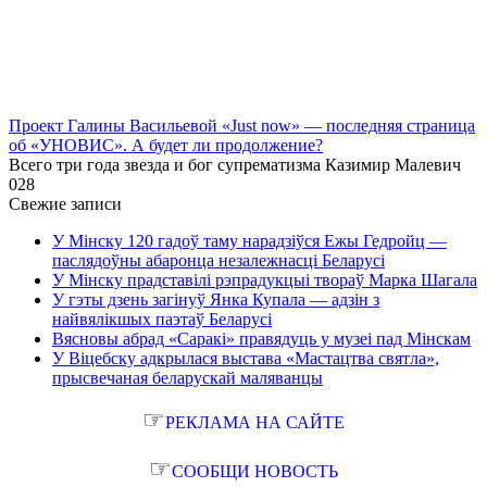
Проект Галины Васильевой «Just now» — последняя страница
об «УНОВИС». А будет ли продолжение?
Всего три года звезда и бог супрематизма Казимир Малевич
0
28
Свежие записи
У Мінску 120 гадоў таму нарадзіўся Ежы Гедройц —
паслядоўны абаронца незалежнасці Беларусі
У Мінску прадставілі рэпрадукцыі твораў Марка Шагала
У гэты дзень загінуў Янка Купала — адзін з
найвялікшых паэтаў Беларусі
Вясновы абрад «Саракі» правядуць у музеі пад Мінскам
У Віцебску адкрылася выстава «Мастацтва святла»,
прысвечаная беларускай маляванцы
☞
РЕКЛАМА НА САЙТЕ
☞
СООБЩИ НОВОСТЬ