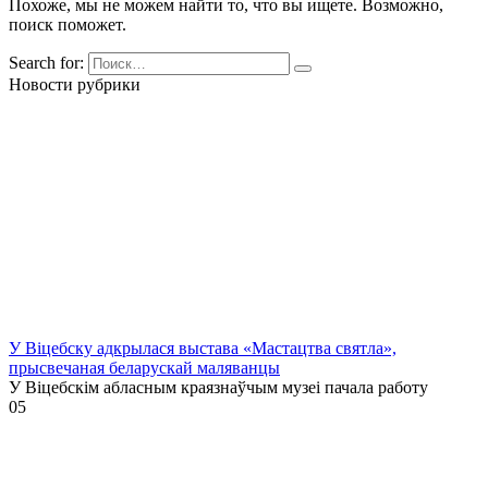
Похоже, мы не можем найти то, что вы ищете. Возможно,
поиск поможет.
Search for:
Новости рубрики
У Віцебску адкрылася выстава «Мастацтва святла»,
прысвечаная беларускай маляванцы
У Віцебскім абласным краязнаўчым музеі пачала работу
0
5