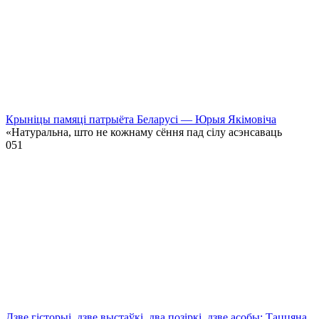
Крыніцы памяці патрыёта Беларусі — Юрыя Якімовіча
«Натуральна, што не кожнаму сёння пад сілу асэнсаваць
0
51
Дзве гісторыі, дзве выстаўкі, два позіркі, дзве асобы: Таццяна