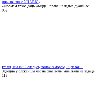
прысвячэнне УНАВІСу
«Формам трэба даць жыццё і права на індывідуальнае
0
32
Італія, яна як і Беларусь, толькі з морам, і цёплая…
Здаецца ў бліжэйшы час на свае вочы мне Італіі не відаць.
1
18