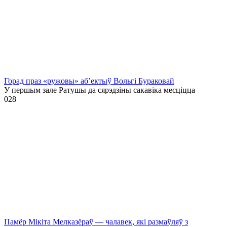
Горад праз «ружовы» аб’ектыў Вольгі Бураковай
У першым зале Ратушы да сярэдзіны сакавіка месціцца
0
28
Памёр Мікіта Мелказёраў — чалавек, які размаўляў з