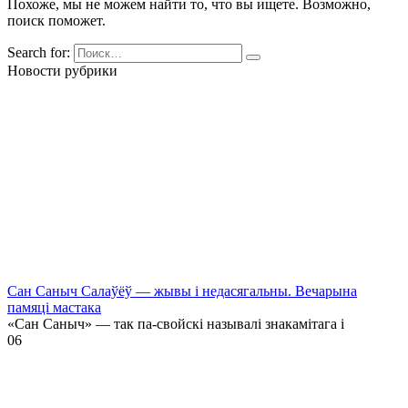
Похоже, мы не можем найти то, что вы ищете. Возможно,
поиск поможет.
Search for:
Новости рубрики
Сан Саныч Салаўёў — жывы і недасягальны. Вечарына
памяці мастака
«Сан Саныч» — так па-свойскі называлі знакамітага і
0
6