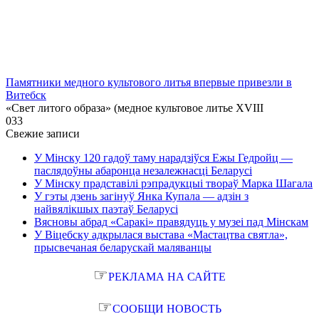
Памятники медного культового литья впервые привезли в
Витебск
«Свет литого образа» (медное культовое литье XVIII
0
33
Свежие записи
У Мінску 120 гадоў таму нарадзіўся Ежы Гедройц —
паслядоўны абаронца незалежнасці Беларусі
У Мінску прадставілі рэпрадукцыі твораў Марка Шагала
У гэты дзень загінуў Янка Купала — адзін з
найвялікшых паэтаў Беларусі
Вясновы абрад «Саракі» правядуць у музеі пад Мінскам
У Віцебску адкрылася выстава «Мастацтва святла»,
прысвечаная беларускай маляванцы
☞
РЕКЛАМА НА САЙТЕ
☞
СООБЩИ НОВОСТЬ