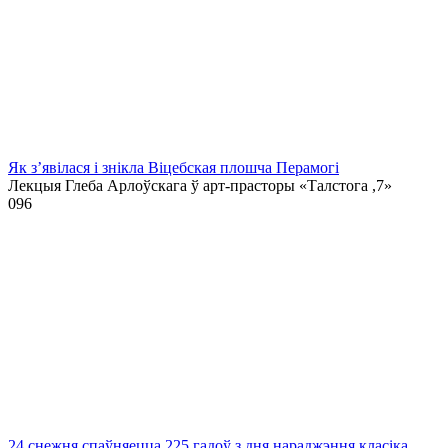
Як з’явілася і знікла Віцебская плошча Перамогі
Лекцыя Глеба Арлоўскага ў арт-прасторы «Талстога ,7»
0
96
24 снежня спаўняецца 225 гадоў з дня нараджэння класіка