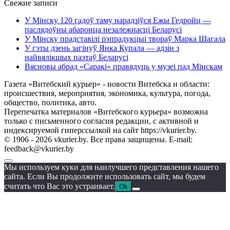
Свежие записи
У Мінску 120 гадоў таму нарадзіўся Ежы Гедройц —
паслядоўны абаронца незалежнасці Беларусі
У Мінску прадставілі рэпрадукцыі твораў Марка Шагала
У гэты дзень загінуў Янка Купала — адзін з
найвялікшых паэтаў Беларусі
Вясновы абрад «Саракі» правядуць у музеі пад Мінскам
Газета «Витебский курьер» - новости Витебска и области:
происшествия, мероприятия, экономика, культура, погода,
общество, политика, авто.
Перепечатка материалов «Витебского курьера» возможна
только с письменного согласия редакции, с активной и
индексируемой гиперссылкой на сайт https://vkurier.by.
© 1906 - 2026 vkurier.by. Все права защищены. E-mail:
feedback@vkurier.by
Мы используем куки для наилучшего представления нашего
сайта. Если Вы продолжите использовать сайт, мы будем
считать что Вас это устраивает.
Ok