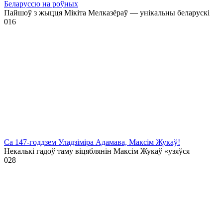
Беларуссю на роўных
Пайшоў з жыцця Мікіта Мелказёраў — унікальны беларускі
0
16
Са 147-годдзем Уладзіміра Адамава, Максім Жукаў!
Некалькі гадоў таму віцяблянін Максім Жукаў «узяўся
0
28