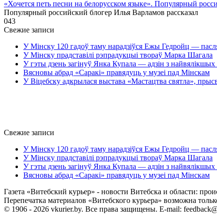
«Хочется петь песни на белорусском языке». Популярный росс
Популярный российский блогер Илья Варламов рассказал
0
43
Свежие записи
У Мінску 120 гадоў таму нарадзіўся Ежы Гедройц — пасл
У Мінску прадставілі рэпрадукцыі твораў Марка Шагала
У гэты дзень загінуў Янка Купала — адзін з найвялікшых 
Вясновы абрад «Саракі» правядуць у музеі пад Мінскам
У Віцебску адкрылася выстава «Мастацтва святла», прыс
Свежие записи
У Мінску 120 гадоў таму нарадзіўся Ежы Гедройц — пасл
У Мінску прадставілі рэпрадукцыі твораў Марка Шагала
У гэты дзень загінуў Янка Купала — адзін з найвялікшых 
Вясновы абрад «Саракі» правядуць у музеі пад Мінскам
Газета «Витебский курьер» - новости Витебска и области: прои
Перепечатка материалов «Витебского курьера» возможна только 
© 1906 - 2026 vkurier.by. Все права защищены. E-mail: feedback@