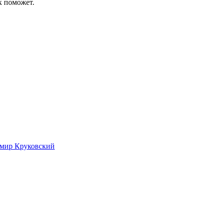
к поможет.
имир Круковский