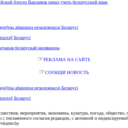
ийский блогер Варламов начал учить белорусский язык
ядоўны абаронца незалежнасці Беларусі
паэтаў Беларусі
вечаная беларускай маляванцы
☞
РЕКЛАМА НА САЙТЕ
☞
СООБЩИ НОВОСТЬ
ядоўны абаронца незалежнасці Беларусі
паэтаў Беларусі
сшествия, мероприятия, экономика, культура, погода, общество, 
с письменного согласия редакции, с активной и индексируемой ги
vkurier.by