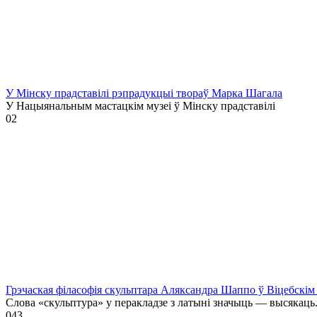
У Мінску прадставілі рэпрадукцыі твораў Марка Шагала
У Нацыянальным мастацкім музеі ў Мінску прадставілі
0
2
Грэчаская філасофія скульптара Аляксандра Шаппо ў Віцебскім 
Слова «скульптура» у перакладзе з латыні значыць — высякаць
0
43