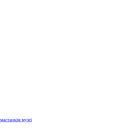
мастацкім музеі
.