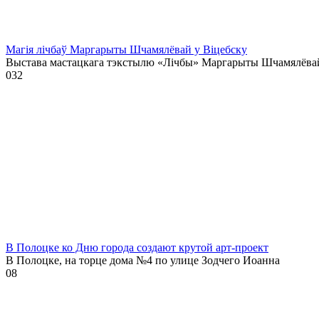
Магія лічбаў Маргарыты Шчамялёвай у Віцебску
Выстава мастацкага тэкстылю «Лічбы» Маргарыты Шчамялёва
0
32
В Полоцке ко Дню города создают крутой арт-проект
В Полоцке, на торце дома №4 по улице Зодчего Иоанна
0
8