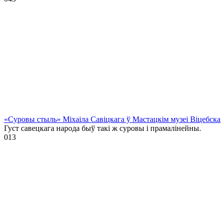
«Суровы стыль» Міхаіла Савіцкага ў Мастацкім музеі Віцебска
Густ савецкага народа быў такі ж суровы і прамалінейны.
0
13