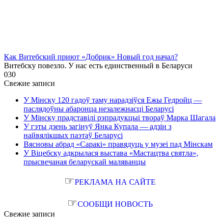
Как Витебский приют «Добрик» Новый год начал?
Витебску повезло. У нас есть единственный в Беларуси
0
30
Свежие записи
У Мінску 120 гадоў таму нарадзіўся Ежы Гедройц —
паслядоўны абаронца незалежнасці Беларусі
У Мінску прадставілі рэпрадукцыі твораў Марка Шагала
У гэты дзень загінуў Янка Купала — адзін з
найвялікшых паэтаў Беларусі
Вясновы абрад «Саракі» правядуць у музеі пад Мінскам
У Віцебску адкрылася выстава «Мастацтва святла»,
прысвечаная беларускай маляванцы
☞
РЕКЛАМА НА САЙТЕ
☞
СООБЩИ НОВОСТЬ
Свежие записи