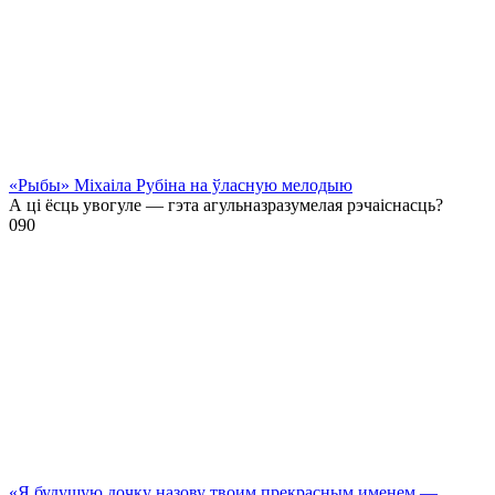
«Рыбы» Міхаіла Рубіна на ўласную мелодыю
А ці ёсць увогуле — гэта агульназразумелая рэчаіснасць?
0
90
«Я будущую дочку назову твоим прекрасным именем —