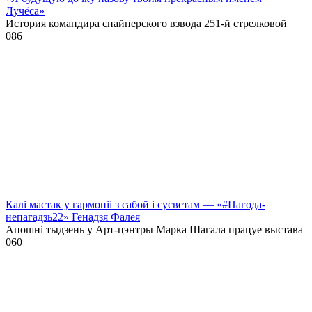
Лучёса»
История командира снайперского взвода 251-й стрелковой
0
86
Калі мастак у гармоніі з сабой і сусветам — «#Пагода-
непагадзь22» Генадзя Фалея
Апошні тыдзень у Арт-цэнтры Марка Шагала працуе выстава
0
60