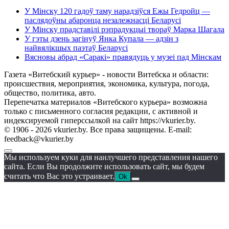
У Мінску 120 гадоў таму нарадзіўся Ежы Гедройц —
паслядоўны абаронца незалежнасці Беларусі
У Мінску прадставілі рэпрадукцыі твораў Марка Шагала
У гэты дзень загінуў Янка Купала — адзін з
найвялікшых паэтаў Беларусі
Вясновы абрад «Саракі» правядуць у музеі пад Мінскам
Газета «Витебский курьер» - новости Витебска и области:
происшествия, мероприятия, экономика, культура, погода,
общество, политика, авто.
Перепечатка материалов «Витебского курьера» возможна
только с письменного согласия редакции, с активной и
индексируемой гиперссылкой на сайт https://vkurier.by.
© 1906 - 2026 vkurier.by. Все права защищены. E-mail:
feedback@vkurier.by
Мы используем куки для наилучшего представления нашего
сайта. Если Вы продолжите использовать сайт, мы будем
считать что Вас это устраивает.
Ok