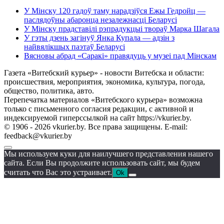
У Мінску 120 гадоў таму нарадзіўся Ежы Гедройц —
паслядоўны абаронца незалежнасці Беларусі
У Мінску прадставілі рэпрадукцыі твораў Марка Шагала
У гэты дзень загінуў Янка Купала — адзін з
найвялікшых паэтаў Беларусі
Вясновы абрад «Саракі» правядуць у музеі пад Мінскам
Газета «Витебский курьер» - новости Витебска и области:
происшествия, мероприятия, экономика, культура, погода,
общество, политика, авто.
Перепечатка материалов «Витебского курьера» возможна
только с письменного согласия редакции, с активной и
индексируемой гиперссылкой на сайт https://vkurier.by.
© 1906 - 2026 vkurier.by. Все права защищены. E-mail:
feedback@vkurier.by
Мы используем куки для наилучшего представления нашего
сайта. Если Вы продолжите использовать сайт, мы будем
считать что Вас это устраивает.
Ok