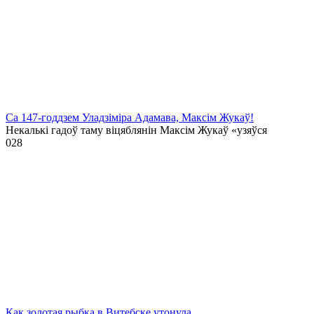
Са 147-годдзем Уладзіміра Адамава, Максім Жукаў!
Некалькі гадоў таму віцяблянін Максім Жукаў «узяўся
0
28
Как золотая рыбка в Витебске утонула