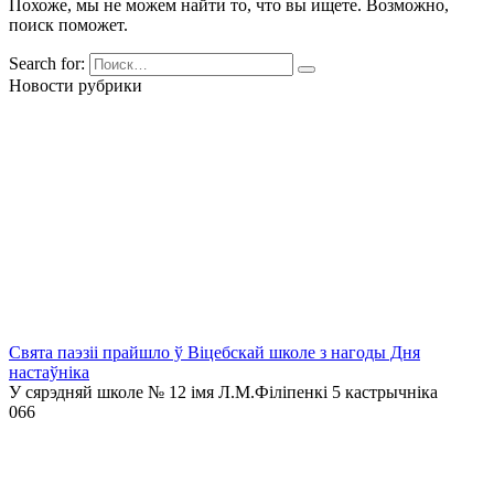
Похоже, мы не можем найти то, что вы ищете. Возможно,
поиск поможет.
Search for:
Новости рубрики
Свята паэзіі прайшло ў Віцебскай школе з нагоды Дня
настаўніка
У сярэдняй школе № 12 імя Л.М.Філіпенкі 5 кастрычніка
0
66