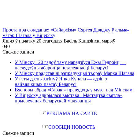
Проста пра складанае: «Сайарсізм» Сяргея Дажджу ў альма-
матэр Шагала ў Віцебску
Яшчэ ў пачатку 20 стагоддзя Васіль Кандзінскі марыў
0
40
Свежие записи
У Мінску 120 гадоў таму нарадзіўся Ежы Гедройц —
паслядоўны абаронца незалежнасці Беларусі
У Мінску прадставілі рэпрадукцыі твораў Марка Шагала
У гэты дзень загінуў Янка Купала — адзін з
найвялікшых паэтаў Беларусі
Вясновы абрад «Саракі» правядуць у музеі пад Мінскам
У Віцебску адкрылася выстава «Мастацтва святла»,
прысвечаная беларускай маляванцы
☞
РЕКЛАМА НА САЙТЕ
☞
СООБЩИ НОВОСТЬ
Свежие записи