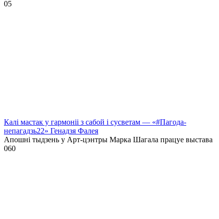
0
5
Калі мастак у гармоніі з сабой і сусветам — «#Пагода-
непагадзь22» Генадзя Фалея
Апошні тыдзень у Арт-цэнтры Марка Шагала працуе выстава
0
60