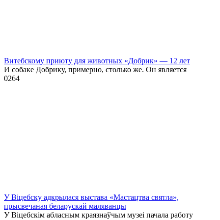
Витебскому приюту для животных «Добрик» — 12 лет
И собаке Добрику, примерно, столько же. Он является
0
264
У Віцебску адкрылася выстава «Мастацтва святла»,
прысвечаная беларускай маляванцы
У Віцебскім абласным краязнаўчым музеі пачала работу