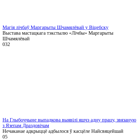
Магія лічбаў Маргарыты Шчамялёвай у Віцебску
Выстава мастацкага тэкстылю «Лічбы» Маргарыты
Шчамялёвай
0
32
На Глыбоччыне выпадкова выявілі яшчэ адну працу, звязаную
з Язепам Драздовічам
Нечаканае адкрыццё адбылося ў касцёле Найсвяцейшай
0
5