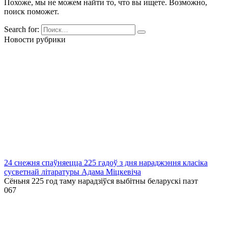
Похоже, мы не можем найти то, что вы ищете. Возможно,
поиск поможет.
Search for:
Новости рубрики
24 снежня спаўняецца 225 гадоў з дня нараджэння класіка
сусветнай літаратуры Адама Міцкевіча
Сёньня 225 год таму нарадзіўся выбітны беларускі паэт
0
67