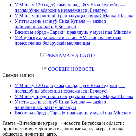
У Мінску 120 гадоў таму нарадзіўся Ежы Гедройц —
паслядоўны абаронца незалежнасці Беларусі
У Мінску прадставілі рэпрадукцыі твораў Марка Шагала
У гэты дзень загінуў Янка Купала — адзін з
найвялікшых паэтаў Беларусі
Вясновы абрад «Саракі» правядуць у музеі пад Мінскам
У Віцебску адкрылася выстава «Мастацтва святла»,
прысвечаная беларускай маляванцы
☞
РЕКЛАМА НА САЙТЕ
☞
СООБЩИ НОВОСТЬ
Свежие записи
У Мінску 120 гадоў таму нарадзіўся Ежы Гедройц —
паслядоўны абаронца незалежнасці Беларусі
У Мінску прадставілі рэпрадукцыі твораў Марка Шагала
У гэты дзень загінуў Янка Купала — адзін з
найвялікшых паэтаў Беларусі
Вясновы абрад «Саракі» правядуць у музеі пад Мінскам
Газета «Витебский курьер» - новости Витебска и области:
происшествия, мероприятия, экономика, культура, погода,
общество, политика, авто.