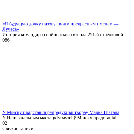
«Я будущую дочку назову твоим прекрасным именем —
Лучёса»
История командира снайперского взвода 251-й стрелковой
0
86
У Мінску прадставілі рэпрадукцыі твораў Марка Шагала
У Нацыянальным мастацкім музеі ў Мінску прадставілі
0
2
Свежие записи