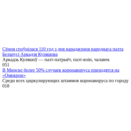
Сёння споўнілася 110 год з дня нараджэння народнага паэта
Беларусі Аркадзя Куляшова
Аркадзь Куляшоў — паэт-патрыёт, паэт-воін, чалавек
0
51
В Минске более 50% случаев коронавируса приходятся на
«Омикрон»
Среди всех циркулирующих штаммов коронавируса по городу
0
18