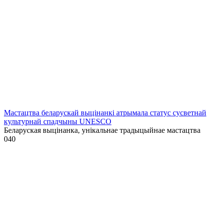
Мастацтва беларускай выцінанкі атрымала статус сусветнай
культурнай спадчыны UNESCO
Беларуская выцінанка, унікальнае традыцыйнае мастацтва
0
40