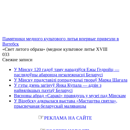
Памятники медного культового литья впервые привезли в
Витебск
«Свет литого образа» (медное культовое литье XVIII
0
33
Свежие записи
У Мінску 120 гадоў таму нарадзіўся Ежы Гедройц —
паслядоўны абаронца незалежнасці Беларусі
У Мінску прадставілі рэпрадукцыі твораў Марка Шагала
У гэты дзень загінуў Янка Купала — адзін з
найвялікшых паэтаў Беларусі
Вясновы абрад «Саракі» правядуць у музеі пад Мінскам
У Віцебску адкрылася выстава «Мастацтва святла»,
прысвечаная беларускай маляванцы
☞
РЕКЛАМА НА САЙТЕ