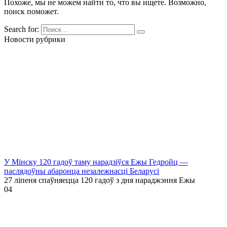
Похоже, мы не можем найти то, что вы ищете. Возможно,
поиск поможет.
Search for:
Новости рубрики
У Мінску 120 гадоў таму нарадзіўся Ежы Гедройц —
паслядоўны абаронца незалежнасці Беларусі
27 ліпеня спаўняецца 120 гадоў з дня нараджэння Ежы
0
4