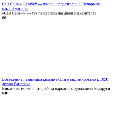
Сан Саныч Салаўёў — жывы і недасягальны. Вечарына
памяці мастака
«Сан Саныч» — так па-свойскі называлі знакамітага і
0
6
Возведение памятника княгине Ольге запланировано к 1050-
летию Витебска
Вполне возможно, что работа народного художника Беларуси
0
40