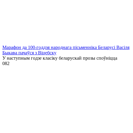
Марафон да 100-годдзя народнага пісьменніка Беларусі Васіля
Быкава пачаўся з Віцебску
У наступным годзе класіку беларускай прозы споўніцца
0
82