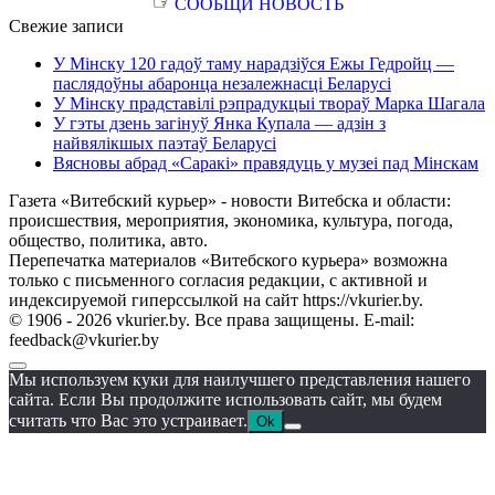
☞
СООБЩИ НОВОСТЬ
Свежие записи
У Мінску 120 гадоў таму нарадзіўся Ежы Гедройц —
паслядоўны абаронца незалежнасці Беларусі
У Мінску прадставілі рэпрадукцыі твораў Марка Шагала
У гэты дзень загінуў Янка Купала — адзін з
найвялікшых паэтаў Беларусі
Вясновы абрад «Саракі» правядуць у музеі пад Мінскам
Газета «Витебский курьер» - новости Витебска и области:
происшествия, мероприятия, экономика, культура, погода,
общество, политика, авто.
Перепечатка материалов «Витебского курьера» возможна
только с письменного согласия редакции, с активной и
индексируемой гиперссылкой на сайт https://vkurier.by.
© 1906 - 2026 vkurier.by. Все права защищены. E-mail:
feedback@vkurier.by
Мы используем куки для наилучшего представления нашего
сайта. Если Вы продолжите использовать сайт, мы будем
считать что Вас это устраивает.
Ok