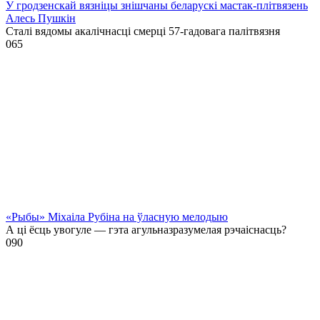
У гродзенскай вязніцы знішчаны беларускі мастак-плітвязень
Алесь Пушкін
Сталі вядомы акалічнасці смерці 57-гадовага палітвязня
0
65
«Рыбы» Міхаіла Рубіна на ўласную мелодыю
А ці ёсць увогуле — гэта агульназразумелая рэчаіснасць?
0
90