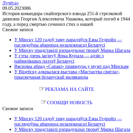
Лучёса»
09.05.2023
0
86
История командира снайперского взвода 251-й стрелковой
дивизии Георгия Алексеевича Ушакова, который погиб в 1944
году, а перед смертью сочинил стих о нашей
Свежие записи
У Мінску 120 гадоў таму нарадзіўся Ежы Гедройц —
паслядоўны абаронца незалежнасці Беларусі
У Мінску прадставілі рэпрадукцыі твораў Марка Шагала
У гэты дзень загінуў Янка Купала — адзін з
найвялікшых паэтаў Беларусі
Вясновы абрад «Саракі» правядуць у музеі пад Мінскам
У Віцебску адкрылася выстава «Мастацтва святла»,
прысвечаная беларускай маляванцы
☞
РЕКЛАМА НА САЙТЕ
☞
СООБЩИ НОВОСТЬ
Свежие записи
У Мінску 120 гадоў таму нарадзіўся Ежы Гедройц —
паслядоўны абаронца незалежнасці Беларусі
У Мінску прадставілі рэпрадукцыі твораў Марка Шагала