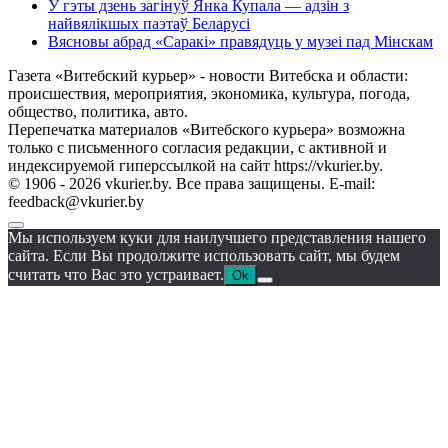
У гэты дзень загінуў Янка Купала — адзін з
найвялікшых паэтаў Беларусі
Вясновы абрад «Саракі» правядуць у музеі пад Мінскам
Газета «Витебский курьер» - новости Витебска и области:
происшествия, мероприятия, экономика, культура, погода,
общество, политика, авто.
Перепечатка материалов «Витебского курьера» возможна
только с письменного согласия редакции, с активной и
индексируемой гиперссылкой на сайт https://vkurier.by.
© 1906 - 2026 vkurier.by. Все права защищены. E-mail:
feedback@vkurier.by
Мы используем куки для наилучшего представления нашего
сайта. Если Вы продолжите использовать сайт, мы будем
считать что Вас это устраивает.
Ok