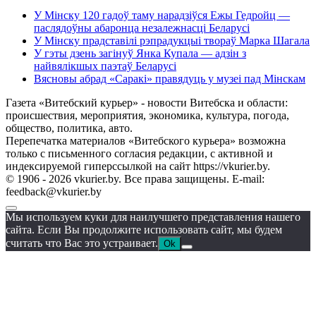
У Мінску 120 гадоў таму нарадзіўся Ежы Гедройц —
паслядоўны абаронца незалежнасці Беларусі
У Мінску прадставілі рэпрадукцыі твораў Марка Шагала
У гэты дзень загінуў Янка Купала — адзін з
найвялікшых паэтаў Беларусі
Вясновы абрад «Саракі» правядуць у музеі пад Мінскам
Газета «Витебский курьер» - новости Витебска и области:
происшествия, мероприятия, экономика, культура, погода,
общество, политика, авто.
Перепечатка материалов «Витебского курьера» возможна
только с письменного согласия редакции, с активной и
индексируемой гиперссылкой на сайт https://vkurier.by.
© 1906 - 2026 vkurier.by. Все права защищены. E-mail:
feedback@vkurier.by
Мы используем куки для наилучшего представления нашего
сайта. Если Вы продолжите использовать сайт, мы будем
считать что Вас это устраивает.
Ok