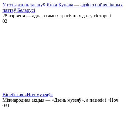
У гэты дзень загінуў Янка Купала — адзін з найвялікшых
паэтаў Беларусі
28 чэрвеня — адна з самых трагічных дат у гісторыі
0
2
Віцебская «Ноч музеяў»
Міжнародная акцыя — «Дзень музеяў», а пазней і «Ноч
0
31