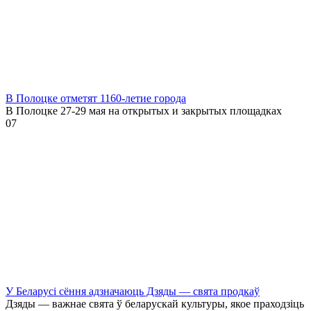
В Полоцке отметят 1160-летие города
В Полоцке 27-29 мая на открытых и закрытых площадках
0
7
У Беларусі сёння адзначаюць Дзяды — свята продкаў
Дзяды — важнае свята ў беларускай культуры, якое праходзіць