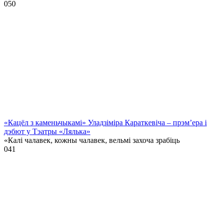
0
50
«Кацёл з каменьчыкамі» Уладзіміра Караткевіча – прэм’ера і
дэбют у Тэатры «Лялька»
«Калі чалавек, кожны чалавек, вельмі захоча зрабіць
0
41