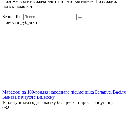
Похоже, мы не можем найти то, что вы ищете. Возможно,
поиск поможет.
Search for:
Новости рубрики
Марафон да 100-годдзя народнага пісьменніка Беларусі Васіля
Быкава пачаўся з Віцебску
У наступным годзе класіку беларускай прозы споўніцца
0
82