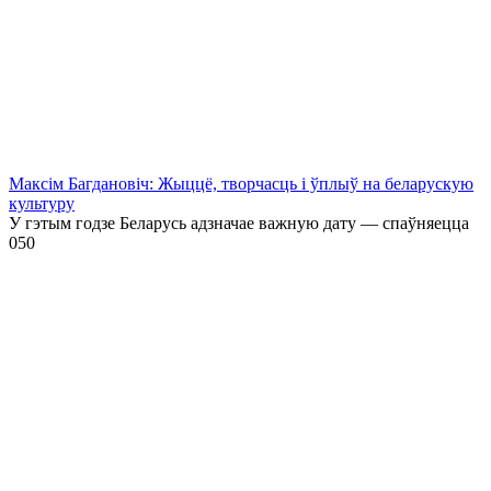
Максім Багдановіч: Жыццё, творчасць і ўплыў на беларускую
культуру
У гэтым годзе Беларусь адзначае важную дату — спаўняецца
0
50