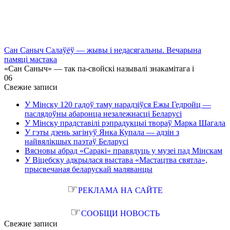
Сан Саныч Салаўёў — жывы і недасягальны. Вечарына
памяці мастака
«Сан Саныч» — так па-свойскі называлі знакамітага і
0
6
Свежие записи
У Мінску 120 гадоў таму нарадзіўся Ежы Гедройц —
паслядоўны абаронца незалежнасці Беларусі
У Мінску прадставілі рэпрадукцыі твораў Марка Шагала
У гэты дзень загінуў Янка Купала — адзін з
найвялікшых паэтаў Беларусі
Вясновы абрад «Саракі» правядуць у музеі пад Мінскам
У Віцебску адкрылася выстава «Мастацтва святла»,
прысвечаная беларускай маляванцы
☞
РЕКЛАМА НА САЙТЕ
☞
СООБЩИ НОВОСТЬ
Свежие записи