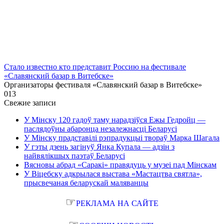
Стало известно кто представит Россию на фестивале
«Славянский базар в Витебске»
Организаторы фестиваля «Славянский базар в Витебске»
0
13
Свежие записи
У Мінску 120 гадоў таму нарадзіўся Ежы Гедройц —
паслядоўны абаронца незалежнасці Беларусі
У Мінску прадставілі рэпрадукцыі твораў Марка Шагала
У гэты дзень загінуў Янка Купала — адзін з
найвялікшых паэтаў Беларусі
Вясновы абрад «Саракі» правядуць у музеі пад Мінскам
У Віцебску адкрылася выстава «Мастацтва святла»,
прысвечаная беларускай маляванцы
☞
РЕКЛАМА НА САЙТЕ