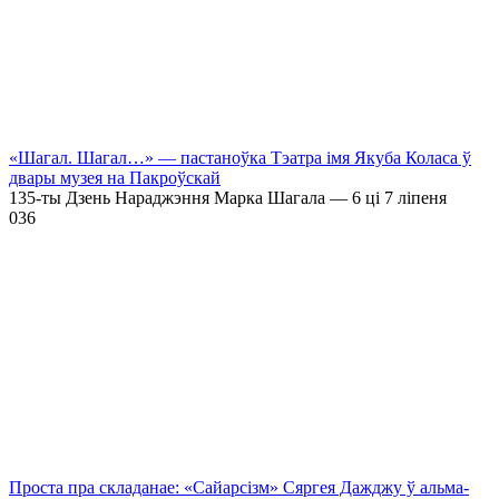
«Шагал. Шагал…» — пастаноўка Тэатра імя Якуба Коласа ў
двары музея на Пакроўскай
135-ты Дзень Нараджэння Марка Шагала — 6 ці 7 ліпеня
0
36
Проста пра складанае: «Сайарсізм» Сяргея Дажджу ў альма-