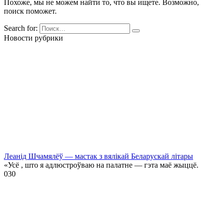
Похоже, мы не можем найти то, что вы ищете. Возможно,
поиск поможет.
Search for:
Новости рубрики
Леанід Шчамялёў — мастак з вялікай Беларускай літары
«Усё , што я адлюстроўваю на палатне — гэта маё жыццё.
0
30