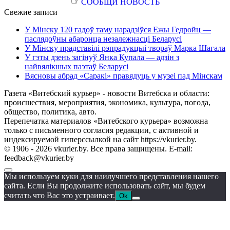
☞
СООБЩИ НОВОСТЬ
Свежие записи
У Мінску 120 гадоў таму нарадзіўся Ежы Гедройц —
паслядоўны абаронца незалежнасці Беларусі
У Мінску прадставілі рэпрадукцыі твораў Марка Шагала
У гэты дзень загінуў Янка Купала — адзін з
найвялікшых паэтаў Беларусі
Вясновы абрад «Саракі» правядуць у музеі пад Мінскам
Газета «Витебский курьер» - новости Витебска и области:
происшествия, мероприятия, экономика, культура, погода,
общество, политика, авто.
Перепечатка материалов «Витебского курьера» возможна
только с письменного согласия редакции, с активной и
индексируемой гиперссылкой на сайт https://vkurier.by.
© 1906 - 2026 vkurier.by. Все права защищены. E-mail:
feedback@vkurier.by
Мы используем куки для наилучшего представления нашего
сайта. Если Вы продолжите использовать сайт, мы будем
считать что Вас это устраивает.
Ok