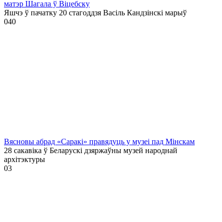
матэр Шагала ў Віцебску
Яшчэ ў пачатку 20 стагоддзя Васіль Кандзінскі марыў
0
40
Вясновы абрад «Саракі» правядуць у музеі пад Мінскам
28 сакавіка ў Беларускі дзяржаўны музей народнай
архітэктуры
0
3