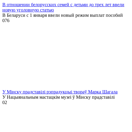
В отношении белорусских семей с детьми до трех лет ввели
новую уголовную статью
В Беларуси с 1 января ввели новый режим выплат пособий
0
76
У Мінску прадставілі рэпрадукцыі твораў Марка Шагала
У Нацыянальным мастацкім музеі ў Мінску прадставілі
0
2