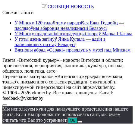
☞
СООБЩИ НОВОСТЬ
Свежие записи
У Мінску 120 гадоў таму нарадзіўся Ежы Гедройц —
паслядоўны абаронца незалежнасці Беларусі
У Мінску прадставілі рэпрадукцыі твораў Марка Шагала
У гэты дзень загінуў Янка Купала — адзін з
найвялікшых паэтаў Беларусі
Вясновы абрад «Саракі» правядуць у музеі пад Мінскам
Газета «Витебский курьер» - новости Витебска и области:
происшествия, мероприятия, экономика, культура, погода,
общество, политика, авто.
Перепечатка материалов «Витебского курьера» возможна
только с письменного согласия редакции, с активной и
индексируемой гиперссылкой на сайт https://vkurier.by.
© 1906 - 2026 vkurier.by. Все права защищены. E-mail:
feedback@vkurier.by
Мы используем куки для наилучшего представления нашего
сайта. Если Вы продолжите использовать сайт, мы будем
считать что Вас это устраивает.
Ok