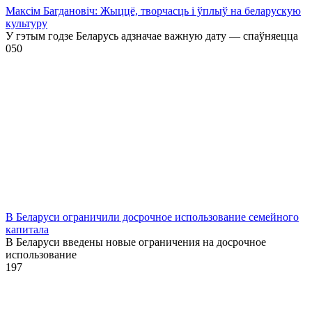
Максім Багдановіч: Жыццё, творчасць і ўплыў на беларускую
культуру
У гэтым годзе Беларусь адзначае важную дату — спаўняецца
0
50
В Беларуси ограничили досрочное использование семейного
капитала
В Беларуси введены новые ограничения на досрочное
использование
1
97