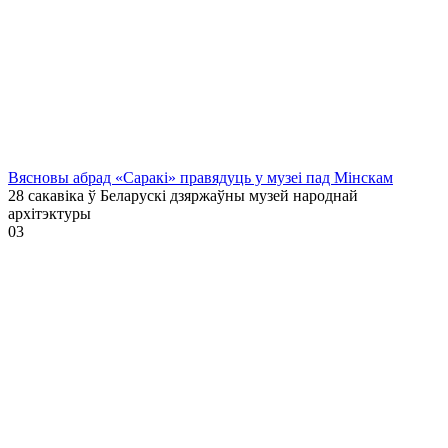
Вясновы абрад «Саракі» правядуць у музеі пад Мінскам
28 сакавіка ў Беларускі дзяржаўны музей народнай
архітэктуры
0
3