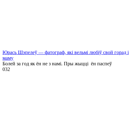
Юрась Шэпелеў — фатограф, які вельмі любіў свой горад і
маму
Болей за год як ён не з намі. Пры жыцці ён паспеў
0
32