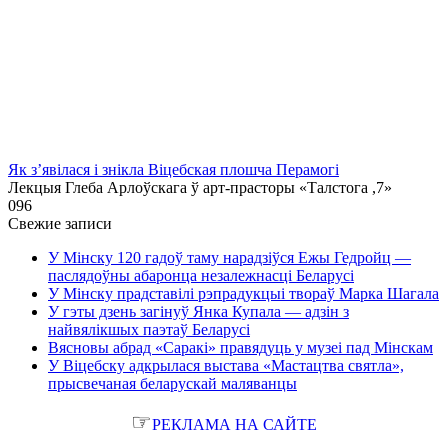
Як з’явілася і знікла Віцебская плошча Перамогі
Лекцыя Глеба Арлоўскага ў арт-прасторы «Талстога ,7»
0
96
Свежие записи
У Мінску 120 гадоў таму нарадзіўся Ежы Гедройц —
паслядоўны абаронца незалежнасці Беларусі
У Мінску прадставілі рэпрадукцыі твораў Марка Шагала
У гэты дзень загінуў Янка Купала — адзін з
найвялікшых паэтаў Беларусі
Вясновы абрад «Саракі» правядуць у музеі пад Мінскам
У Віцебску адкрылася выстава «Мастацтва святла»,
прысвечаная беларускай маляванцы
☞
РЕКЛАМА НА САЙТЕ