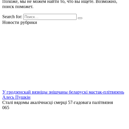
Похоже, мы не можем найти то, что вы ищете. Возможно,
поиск поможет.
Search for:
Новости рубрики
У гродзенскай вязніцы знішчаны беларускі мастак-плітвязень
Алесь Пушкін
Сталі вядомы акалічнасці смерці 57-гадовага палітвязня
0
65