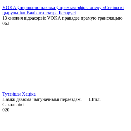
VOKA ўпершыню пакажа ў прамым эфіры оперу «Севільскі
цырульнік» Вялікага тэатра Беларусі
13 снежня відэасэрвіс VOKA правядзе прамую трансляцыю
0
63
Тутэйшы Хаціка
Паміж дзвюма чыгуначнымі пераездамі — Шпілі —
Сакольнікі
0
20