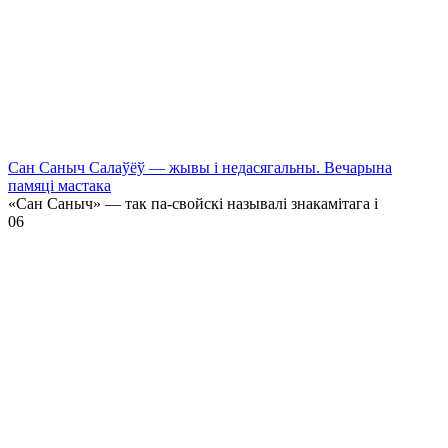
Сан Саныч Салаўёў — жывы і недасягальны. Вечарына
памяці мастака
«Сан Саныч» — так па-свойскі называлі знакамітага і
0
6