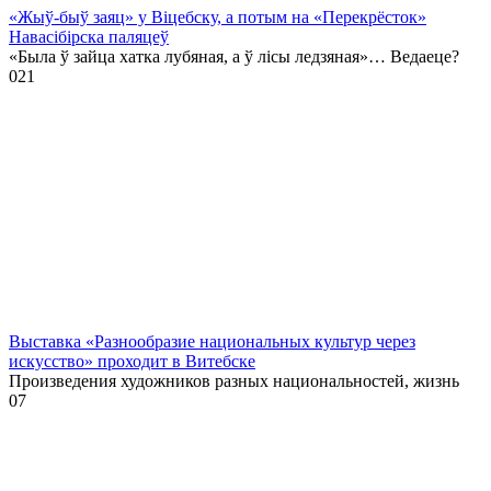
«Жыў-быў заяц» у Віцебску, а потым на «Перекрёсток»
Навасібірска паляцеў
«Была ў зайца хатка лубяная, а ў лісы ледзяная»… Ведаеце?
0
21
Выставка «Разнообразие национальных культур через
искусство» проходит в Витебске
Произведения художников разных национальностей, жизнь
0
7