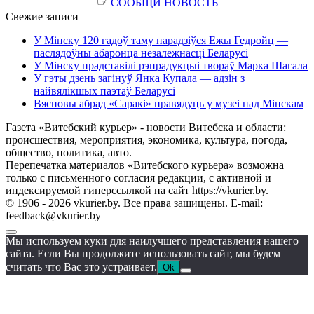
☞
СООБЩИ НОВОСТЬ
Свежие записи
У Мінску 120 гадоў таму нарадзіўся Ежы Гедройц —
паслядоўны абаронца незалежнасці Беларусі
У Мінску прадставілі рэпрадукцыі твораў Марка Шагала
У гэты дзень загінуў Янка Купала — адзін з
найвялікшых паэтаў Беларусі
Вясновы абрад «Саракі» правядуць у музеі пад Мінскам
Газета «Витебский курьер» - новости Витебска и области:
происшествия, мероприятия, экономика, культура, погода,
общество, политика, авто.
Перепечатка материалов «Витебского курьера» возможна
только с письменного согласия редакции, с активной и
индексируемой гиперссылкой на сайт https://vkurier.by.
© 1906 - 2026 vkurier.by. Все права защищены. E-mail:
feedback@vkurier.by
Мы используем куки для наилучшего представления нашего
сайта. Если Вы продолжите использовать сайт, мы будем
считать что Вас это устраивает.
Ok