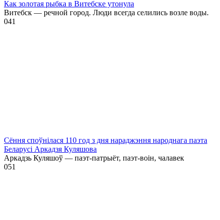
Как золотая рыбка в Витебске утонула
Витебск — речной город. Люди всегда селились возле воды.
0
41
Сёння споўнілася 110 год з дня нараджэння народнага паэта
Беларусі Аркадзя Куляшова
Аркадзь Куляшоў — паэт-патрыёт, паэт-воін, чалавек
0
51