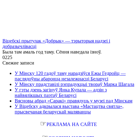
Віцебскі прытулак «‎Добрык»‎ — тэрыторыя надзеі і
добразычлівасці
Была там амаль год таму. Сёння наведала ізноў.
0
225
Свежие записи
У Мінску 120 гадоў таму нарадзіўся Ежы Гедройц —
паслядоўны абаронца незалежнасці Беларусі
У Мінску прадставілі рэпрадукцыі твораў Марка Шагала
У гэты дзень загінуў Янка Купала — адзін з
найвялікшых паэтаў Беларусі
Вясновы абрад «Саракі» правядуць у музеі пад Мінскам
У Віцебску адкрылася выстава «Мастацтва святла»,
прысвечаная беларускай маляванцы
☞
РЕКЛАМА НА САЙТЕ