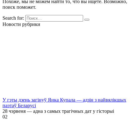
Похоже, мы не можем найти то, что вы ищете. Возможно,
поиск поможет.
Search for:
Новости рубрики
У гэты дзень загінуў Янка Купала — адзін з найвялікшых
паэтаў Беларусі
28 чэрвеня — адна з самых трагічных дат у гісторыі
0
2