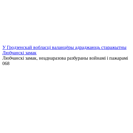
У Гродзенскай вобласці валанцёры адраджаюць старажытны
Любчанскі замак
Любчанскі замак, неаднаразова разбураны войнамі і пажарамі
0
68