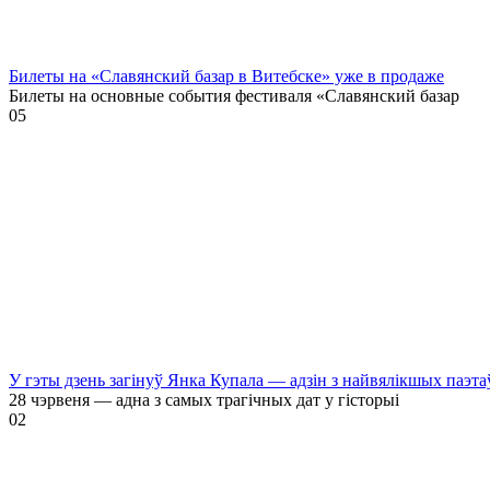
Билеты на «Славянский базар в Витебске» уже в продаже
Билеты на основные события фестиваля «Славянский базар
0
5
У гэты дзень загінуў Янка Купала — адзін з найвялікшых паэта
28 чэрвеня — адна з самых трагічных дат у гісторыі
0
2