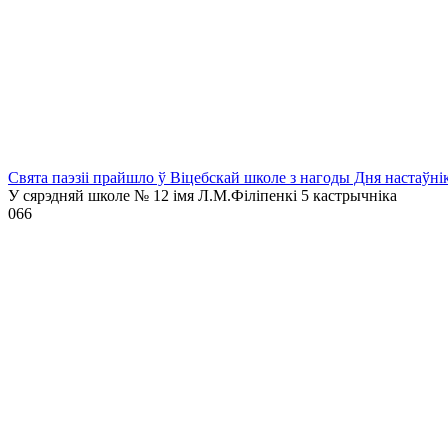
Свята паэзіі прайшло ў Віцебскай школе з нагоды Дня настаўні
У сярэдняй школе № 12 імя Л.М.Філіпенкі 5 кастрычніка
0
66