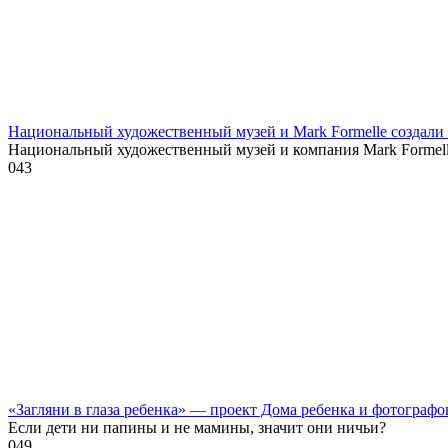
Национальный художественный музей и Mark Formelle создал
Национальный художественный музей и компания Mark Formel
0
43
«Загляни в глаза ребенка» — проект Дома ребенка и фотографо
Если дети ни папины и не мамины, значит они ничьи?
0
49