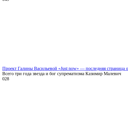
Проект Галины Васильевой «Just now» — последняя страница
Всего три года звезда и бог супрематизма Казимир Малевич
0
28