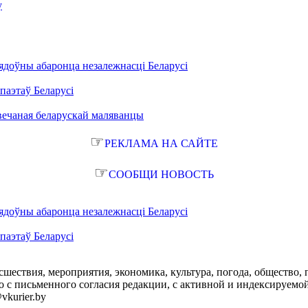
у
ядоўны абаронца незалежнасці Беларусі
паэтаў Беларусі
вечаная беларускай маляванцы
☞
РЕКЛАМА НА САЙТЕ
☞
СООБЩИ НОВОСТЬ
ядоўны абаронца незалежнасці Беларусі
паэтаў Беларусі
сшествия, мероприятия, экономика, культура, погода, общество, 
с письменного согласия редакции, с активной и индексируемой ги
vkurier.by