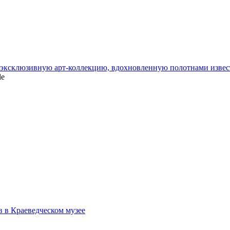
и эксклюзивную арт-коллекцию, вдохновленную полотнами изве
le
в в Краеведческом музее