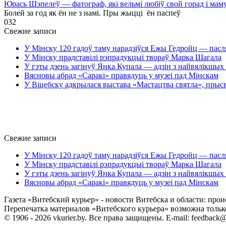
Юрась Шэпелеў — фатограф, які вельмі любіў свой горад і мам
Болей за год як ён не з намі. Пры жыцці ён паспеў
0
32
Свежие записи
У Мінску 120 гадоў таму нарадзіўся Ежы Гедройц — пасл
У Мінску прадставілі рэпрадукцыі твораў Марка Шагала
У гэты дзень загінуў Янка Купала — адзін з найвялікшых 
Вясновы абрад «Саракі» правядуць у музеі пад Мінскам
У Віцебску адкрылася выстава «Мастацтва святла», прыс
Свежие записи
У Мінску 120 гадоў таму нарадзіўся Ежы Гедройц — пасл
У Мінску прадставілі рэпрадукцыі твораў Марка Шагала
У гэты дзень загінуў Янка Купала — адзін з найвялікшых 
Вясновы абрад «Саракі» правядуць у музеі пад Мінскам
Газета «Витебский курьер» - новости Витебска и области: прои
Перепечатка материалов «Витебского курьера» возможна только 
© 1906 - 2026 vkurier.by. Все права защищены. E-mail: feedback@