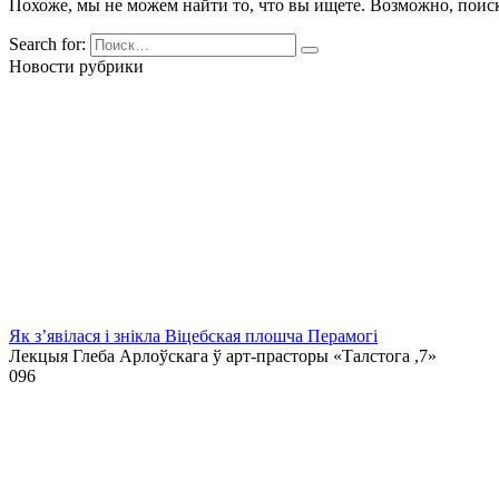
Похоже, мы не можем найти то, что вы ищете. Возможно, поис
Search for:
Новости рубрики
Як з’явілася і знікла Віцебская плошча Перамогі
Лекцыя Глеба Арлоўскага ў арт-прасторы «Талстога ,7»
0
96