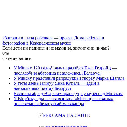
«Загляни в глаза ребенка» — проект Дома ребенка и
фотографов в Краеведческом музее
Если дети ни папины и не мамины, значит они ничьи?
0
49
Свежие записи
У Мінску 120 гадоў таму нарадзіўся Ежы Гедройц —
паслядоўны абаронца незалежнасці Беларусі
У Мінску прадставілі рэпрадукцыі твораў Марка Шагала
У гэты дзень загінуў Янка Купала — адзін з
найвялікшых паэтаў Беларусі
Вясновы абрад «Саракі» правядуць у музеі пад Мінскам
У Віцебску адкрылася выстава «Мастацтва святла»,
прысвечаная беларускай маляванцы
☞
РЕКЛАМА НА САЙТЕ