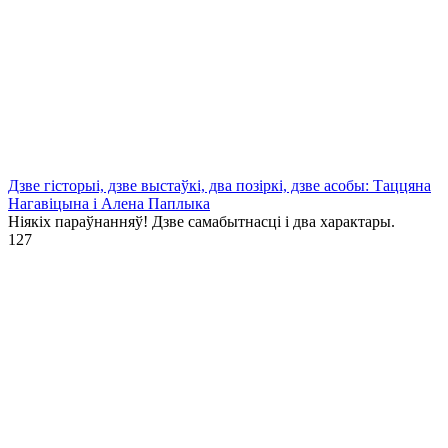
Дзве гісторыі, дзве выстаўкі, два позіркі, дзве асобы: Таццяна
Нагавіцына і Алена Паплыка
Ніякіх параўнанняў! Дзве самабытнасці і два характары.
1
27