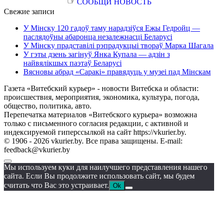
☞
СООБЩИ НОВОСТЬ
Свежие записи
У Мінску 120 гадоў таму нарадзіўся Ежы Гедройц —
паслядоўны абаронца незалежнасці Беларусі
У Мінску прадставілі рэпрадукцыі твораў Марка Шагала
У гэты дзень загінуў Янка Купала — адзін з
найвялікшых паэтаў Беларусі
Вясновы абрад «Саракі» правядуць у музеі пад Мінскам
Газета «Витебский курьер» - новости Витебска и области:
происшествия, мероприятия, экономика, культура, погода,
общество, политика, авто.
Перепечатка материалов «Витебского курьера» возможна
только с письменного согласия редакции, с активной и
индексируемой гиперссылкой на сайт https://vkurier.by.
© 1906 - 2026 vkurier.by. Все права защищены. E-mail:
feedback@vkurier.by
Мы используем куки для наилучшего представления нашего
сайта. Если Вы продолжите использовать сайт, мы будем
считать что Вас это устраивает.
Ok