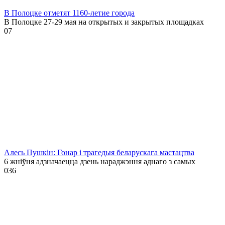
В Полоцке отметят 1160-летие города
В Полоцке 27-29 мая на открытых и закрытых площадках
0
7
Алесь Пушкін: Гонар і трагедыя беларускага мастацтва
6 жніўня адзначаецца дзень нараджэння аднаго з самых
0
36