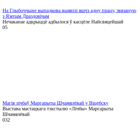
На Глыбоччыне выпадкова выявілі яшчэ адну працу, звязаную
з Язепам Драздовічам
Нечаканае адкрыццё адбылося ў касцёле Найсвяцейшай
0
5
Магія лічбаў Маргарыты Шчамялёвай у Віцебску
Выстава мастацкага тэкстылю «Лічбы» Маргарыты
Шчамялёвай
0
32