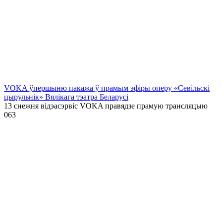
VOKA ўпершыню пакажа ў прамым эфіры оперу «Севільскі
цырульнік» Вялікага тэатра Беларусі
13 снежня відэасэрвіс VOKA правядзе прамую трансляцыю
0
63