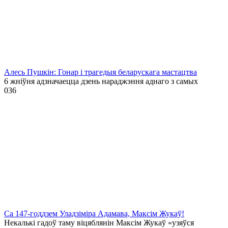
Алесь Пушкін: Гонар і трагедыя беларускага мастацтва
6 жніўня адзначаецца дзень нараджэння аднаго з самых
0
36
Са 147-годдзем Уладзіміра Адамава, Максім Жукаў!
Некалькі гадоў таму віцяблянін Максім Жукаў «узяўся