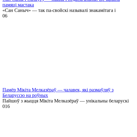
памяці мастака
«Сан Саныч» — так па-свойскі называлі знакамітага і
0
6
Памёр Мікіта Мелказёраў — чалавек, які размаўляў з
Беларуссю на роўных
Пайшоў з жыцця Мікіта Мелказёраў — унікальны беларускі
0
16