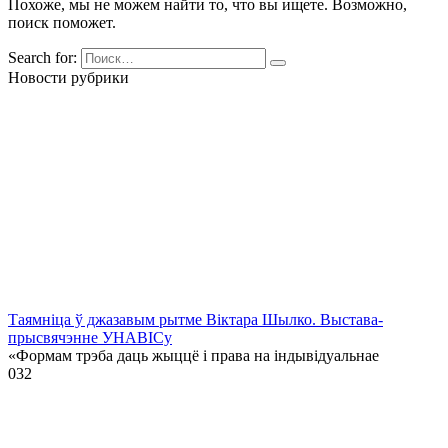
Похоже, мы не можем найти то, что вы ищете. Возможно,
поиск поможет.
Search for:
Новости рубрики
Таямніца ў джазавым рытме Віктара Шылко. Выстава-
прысвячэнне УНАВІСу
«Формам трэба даць жыццё і права на індывідуальнае
0
32