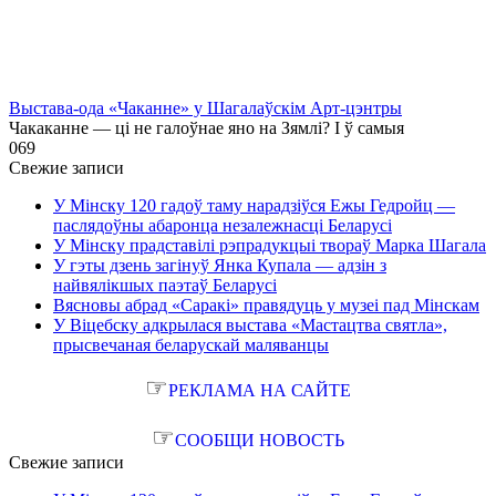
Выстава-ода «Чаканне» у Шагалаўскім Арт-цэнтры
Чакаканне — ці не галоўнае яно на Зямлі? І ў самыя
0
69
Свежие записи
У Мінску 120 гадоў таму нарадзіўся Ежы Гедройц —
паслядоўны абаронца незалежнасці Беларусі
У Мінску прадставілі рэпрадукцыі твораў Марка Шагала
У гэты дзень загінуў Янка Купала — адзін з
найвялікшых паэтаў Беларусі
Вясновы абрад «Саракі» правядуць у музеі пад Мінскам
У Віцебску адкрылася выстава «Мастацтва святла»,
прысвечаная беларускай маляванцы
☞
РЕКЛАМА НА САЙТЕ
☞
СООБЩИ НОВОСТЬ
Свежие записи