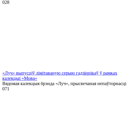
0
28
«Луч» выпусціў лiмiтаваную серыю гадзіннікаў ў рамках
калекцыі «Мова»
Вядомая калекцыя брэнда «Луч», прысвечаная непаўторнасці
0
71