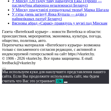
У Мінску 120 гадоў таму нарадзіўся Ежы Гедройц —
паслядоўны абаронца незалежнасці Беларусі
У Мінску прадставілі рэпрадукцыі твораў Марка Шагала
У гэты дзень загінуў Янка Купала — адзін з
найвялікшых паэтаў Беларусі
Вясновы абрад «Саракі» правядуць у музеі пад Мінскам
Газета «Витебский курьер» - новости Витебска и области:
происшествия, мероприятия, экономика, культура, погода,
общество, политика, авто.
Перепечатка материалов «Витебского курьера» возможна
только с письменного согласия редакции, с активной и
индексируемой гиперссылкой на сайт https://vkurier.by.
© 1906 - 2026 vkurier.by. Все права защищены. E-mail:
feedback@vkurier.by
Мы используем куки для наилучшего представления нашего
сайта. Если Вы продолжите использовать сайт, мы будем
считать что Вас это устраивает.
Ok