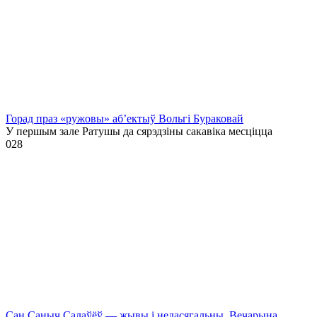
Горад праз «ружовы» аб’ектыў Вольгі Бураковай
У першым зале Ратушы да сярэдзіны сакавіка месціцца
0
28
Сан Саныч Салаўёў — жывы і недасягальны. Вечарына