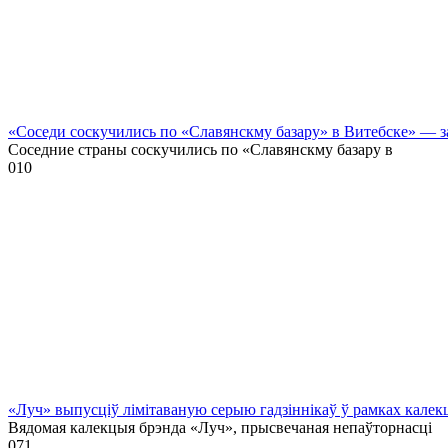
«Соседи соскучились по «Славянскму базару» в Витебске» — 
Соседние страны соскучились по «Славянскму базару в
0
10
«Луч» выпусціў лiмiтаваную серыю гадзіннікаў ў рамках кале
Вядомая калекцыя брэнда «Луч», прысвечаная непаўторнасці
0
71