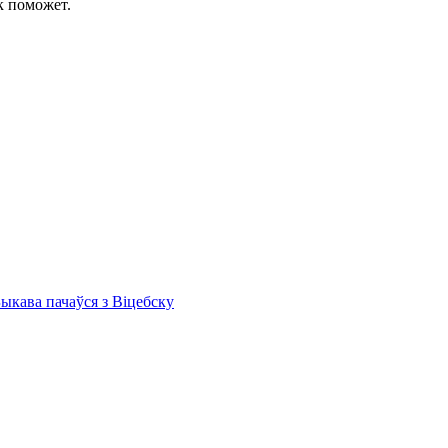
к поможет.
Быкава пачаўся з Віцебску