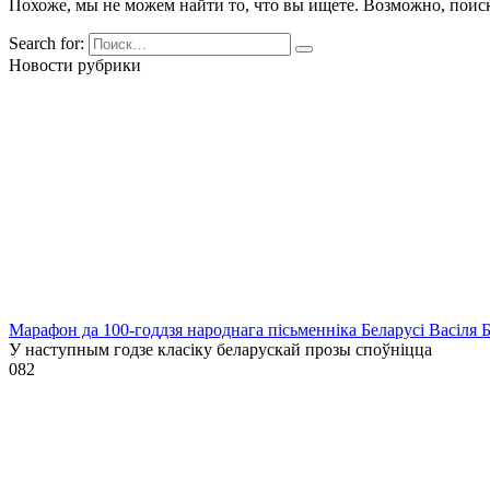
Похоже, мы не можем найти то, что вы ищете. Возможно, поис
Search for:
Новости рубрики
Марафон да 100-годдзя народнага пісьменніка Беларусі Васіля 
У наступным годзе класіку беларускай прозы споўніцца
0
82