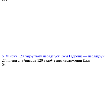
У Мінску 120 гадоў таму нарадзіўся Ежы Гедройц — паслядоўн
27 ліпеня спаўняецца 120 гадоў з дня нараджэння Ежы
0
4