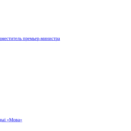
заместитель премьер-министра
кцыі «Мова»