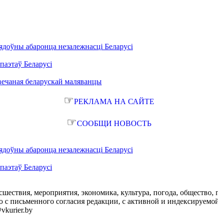
ядоўны абаронца незалежнасці Беларусі
паэтаў Беларусі
вечаная беларускай маляванцы
☞
РЕКЛАМА НА САЙТЕ
☞
СООБЩИ НОВОСТЬ
ядоўны абаронца незалежнасці Беларусі
паэтаў Беларусі
сшествия, мероприятия, экономика, культура, погода, общество, 
с письменного согласия редакции, с активной и индексируемой ги
vkurier.by