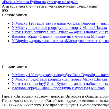
«Рыбы» Міхаіла Рубіна на ўласную мелодыю
А ці ёсць увогуле — гэта агульназразумелая рэчаіснасць?
0
90
Свежие записи
У Мінску 120 гадоў таму нарадзіўся Ежы Гедройц — пасл
У Мінску прадставілі рэпрадукцыі твораў Марка Шагала
У гэты дзень загінуў Янка Купала — адзін з найвялікшых 
Вясновы абрад «Саракі» правядуць у музеі пад Мінскам
У Віцебску адкрылася выстава «Мастацтва святла», прыс
Свежие записи
У Мінску 120 гадоў таму нарадзіўся Ежы Гедройц — пасл
У Мінску прадставілі рэпрадукцыі твораў Марка Шагала
У гэты дзень загінуў Янка Купала — адзін з найвялікшых 
Вясновы абрад «Саракі» правядуць у музеі пад Мінскам
Газета «Витебский курьер» - новости Витебска и области: прои
Перепечатка материалов «Витебского курьера» возможна только 
© 1906 - 2026 vkurier.by. Все права защищены. E-mail: feedback@