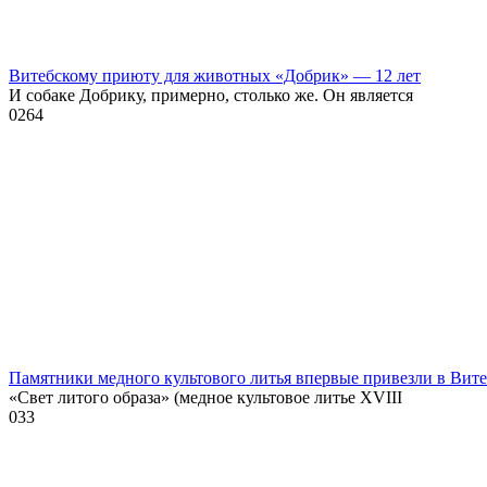
Витебскому приюту для животных «Добрик» — 12 лет
И собаке Добрику, примерно, столько же. Он является
0
264
Памятники медного культового литья впервые привезли в Вит
«Свет литого образа» (медное культовое литье XVIII
0
33