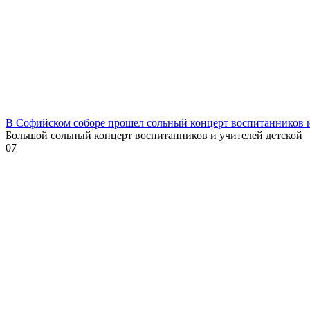
В Софийском соборе прошел сольный концерт воспитанников
Большой сольный концерт воспитанников и учителей детской
0
7