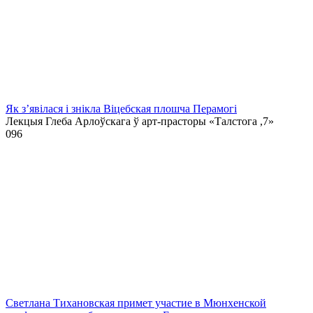
Як з’явілася і знікла Віцебская плошча Перамогі
Лекцыя Глеба Арлоўскага ў арт-прасторы «Талстога ,7»
0
96
Светлана Тихановская примет участие в Мюнхенской