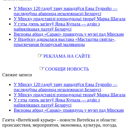
У Мінску 120 гадоў таму нарадзіўся Ежы Гедройц —
паслядоўны абаронца незалежнасці Беларусі
У Мінску прадставілі рэпрадукцыі твораў Марка Шагала
У гэты дзень загінуў Янка Купала — адзін з
найвялікшых паэтаў Беларусі
Вясновы абрад «Саракі» правядуць у музеі пад Мінскам
У Віцебску адкрылася выстава «Мастацтва святла»,
прысвечаная беларускай маляванцы
☞
РЕКЛАМА НА САЙТЕ
☞
СООБЩИ НОВОСТЬ
Свежие записи
У Мінску 120 гадоў таму нарадзіўся Ежы Гедройц —
паслядоўны абаронца незалежнасці Беларусі
У Мінску прадставілі рэпрадукцыі твораў Марка Шагала
У гэты дзень загінуў Янка Купала — адзін з
найвялікшых паэтаў Беларусі
Вясновы абрад «Саракі» правядуць у музеі пад Мінскам
Газета «Витебский курьер» - новости Витебска и области:
происшествия, мероприятия, экономика, культура, погода,