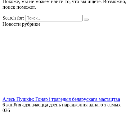
Похоже, мы не можем найти то, что вы ищете. Возможно,
поиск поможет.
Search for:
Новости рубрики
Алесь Пушкін: Гонар і трагедыя беларускага мастацтва
6 жніўня адзначаецца дзень нараджэння аднаго з самых
0
36