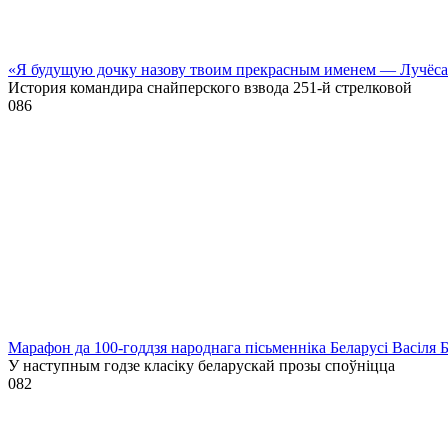
«Я будущую дочку назову твоим прекрасным именем — Лучёс
История командира снайперского взвода 251-й стрелковой
0
86
Марафон да 100-годдзя народнага пісьменніка Беларусі Васіля 
У наступным годзе класіку беларускай прозы споўніцца
0
82