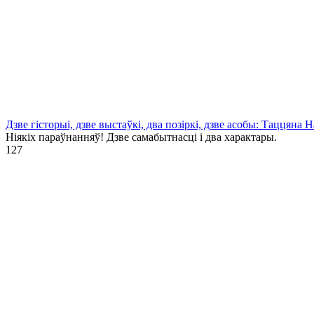
Дзве гісторыі, дзве выстаўкі, два позіркі, дзве асобы: Таццяна
Ніякіх параўнанняў! Дзве самабытнасці і два характары.
1
27