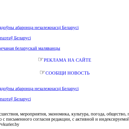
ядоўны абаронца незалежнасці Беларусі
паэтаў Беларусі
вечаная беларускай маляванцы
☞
РЕКЛАМА НА САЙТЕ
☞
СООБЩИ НОВОСТЬ
ядоўны абаронца незалежнасці Беларусі
паэтаў Беларусі
сшествия, мероприятия, экономика, культура, погода, общество, 
с письменного согласия редакции, с активной и индексируемой ги
vkurier.by