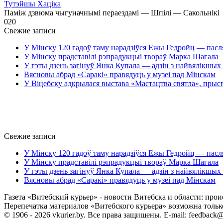
Тутэйшы Хаціка
Паміж дзвюма чыгуначнымі пераездамі — Шпілі — Сакольнікі
0
20
Свежие записи
У Мінску 120 гадоў таму нарадзіўся Ежы Гедройц — пасл
У Мінску прадставілі рэпрадукцыі твораў Марка Шагала
У гэты дзень загінуў Янка Купала — адзін з найвялікшых 
Вясновы абрад «Саракі» правядуць у музеі пад Мінскам
У Віцебску адкрылася выстава «Мастацтва святла», прыс
Свежие записи
У Мінску 120 гадоў таму нарадзіўся Ежы Гедройц — пасл
У Мінску прадставілі рэпрадукцыі твораў Марка Шагала
У гэты дзень загінуў Янка Купала — адзін з найвялікшых 
Вясновы абрад «Саракі» правядуць у музеі пад Мінскам
Газета «Витебский курьер» - новости Витебска и области: прои
Перепечатка материалов «Витебского курьера» возможна только 
© 1906 - 2026 vkurier.by. Все права защищены. E-mail: feedback@