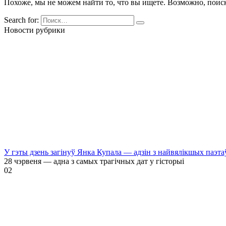
Похоже, мы не можем найти то, что вы ищете. Возможно, поис
Search for:
Новости рубрики
У гэты дзень загінуў Янка Купала — адзін з найвялікшых паэта
28 чэрвеня — адна з самых трагічных дат у гісторыі
0
2