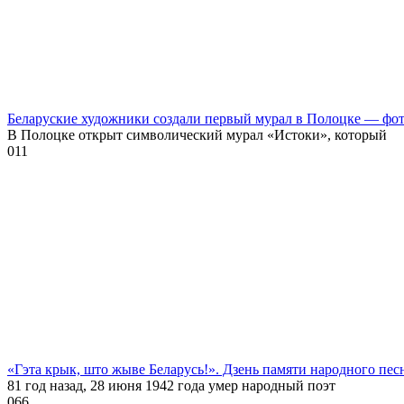
Беларуские художники создали первый мурал в Полоцке — фо
В Полоцке открыт символический мурал «Истоки», который
0
11
«Гэта крык, што жыве Беларусь!». Дзень памяти народного пе
81 год назад, 28 июня 1942 года умер народный поэт
0
66