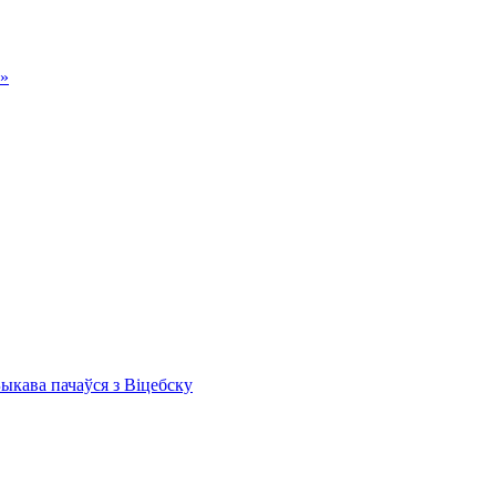
а»
Быкава пачаўся з Віцебску