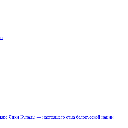
то
сняра Янки Купалы — настоящего отца белорусской нации