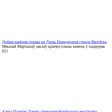
Добраславёная справа на Дзень Нараджэння горада Віцебска
Мікалай Мартынаў заклаў краевугольны камень у падмурак
0
21
Алесь Пушкін: Гонар і трагедыя беларускага мастацтва