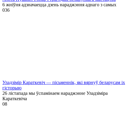
6 жніўня адзначаецца дзень нараджэння аднаго з самых
0
36
Уладзімір Караткевіч — пісьменнік, які вярнуў беларусам іх
гісторыю
26 лістапада мы ўспамінаем нараджэнне Уладзіміра
Караткевіча
0
8