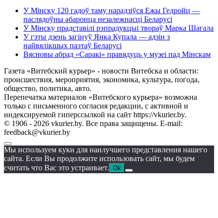
У Мінску 120 гадоў таму нарадзіўся Ежы Гедройц —
паслядоўны абаронца незалежнасці Беларусі
У Мінску прадставілі рэпрадукцыі твораў Марка Шагала
У гэты дзень загінуў Янка Купала — адзін з
найвялікшых паэтаў Беларусі
Вясновы абрад «Саракі» правядуць у музеі пад Мінскам
Газета «Витебский курьер» - новости Витебска и области:
происшествия, мероприятия, экономика, культура, погода,
общество, политика, авто.
Перепечатка материалов «Витебского курьера» возможна
только с письменного согласия редакции, с активной и
индексируемой гиперссылкой на сайт https://vkurier.by.
© 1906 - 2026 vkurier.by. Все права защищены. E-mail:
feedback@vkurier.by
Мы используем куки для наилучшего представления нашего
сайта. Если Вы продолжите использовать сайт, мы будем
считать что Вас это устраивает.
Ok