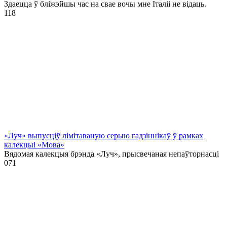
Здаецца ў бліжэйшы час на свае вочы мне Італіі не відаць.
1
18
«Луч» выпусціў лiмiтаваную серыю гадзіннікаў ў рамках
калекцыі «Мова»
Вядомая калекцыя брэнда «Луч», прысвечаная непаўторнасці
0
71