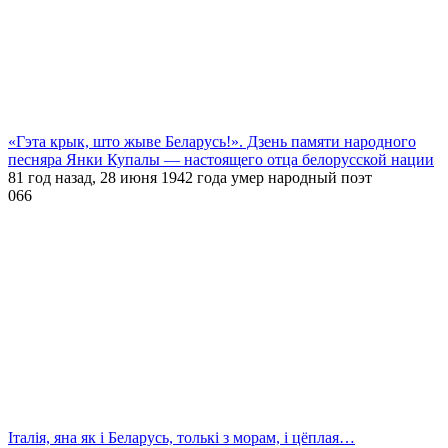
«Гэта крык, што жыве Беларусь!». Дзень памяти народного
песняра Янки Купалы — настоящего отца белорусской нации
81 год назад, 28 июня 1942 года умер народный поэт
0
66
Італія, яна як і Беларусь, толькі з морам, і цёплая…