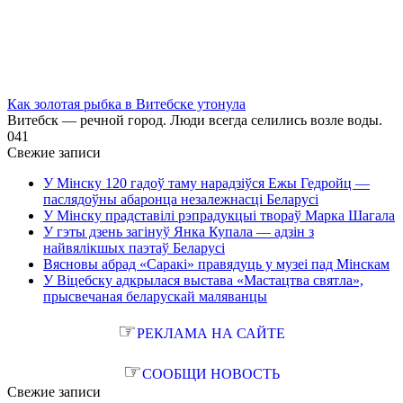
Как золотая рыбка в Витебске утонула
Витебск — речной город. Люди всегда селились возле воды.
0
41
Свежие записи
У Мінску 120 гадоў таму нарадзіўся Ежы Гедройц —
паслядоўны абаронца незалежнасці Беларусі
У Мінску прадставілі рэпрадукцыі твораў Марка Шагала
У гэты дзень загінуў Янка Купала — адзін з
найвялікшых паэтаў Беларусі
Вясновы абрад «Саракі» правядуць у музеі пад Мінскам
У Віцебску адкрылася выстава «Мастацтва святла»,
прысвечаная беларускай маляванцы
☞
РЕКЛАМА НА САЙТЕ
☞
СООБЩИ НОВОСТЬ
Свежие записи