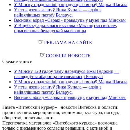
У Мінску прадставілі рэпрадукцыі твораў Марка Шагала
У гэты дзень загінуў Янка Купала — адзін з
найвялікшых паэтаў Беларусі
Вясновы абрад «Саракі» правядуць у музеі пад Мінскам
У Віцебску адкрылася выстава «Мастацтва святла»,
прысвечаная беларускай маляванцы
☞
РЕКЛАМА НА САЙТЕ
☞
СООБЩИ НОВОСТЬ
Свежие записи
У Мінску 120 гадоў таму нарадзіўся Ежы Гедройц —
паслядоўны абаронца незалежнасці Беларусі
У Мінску прадставілі рэпрадукцыі твораў Марка Шагала
У гэты дзень загінуў Янка Купала — адзін з
найвялікшых паэтаў Беларусі
Вясновы абрад «Саракі» правядуць у музеі пад Мінскам
Газета «Витебский курьер» - новости Витебска и области:
происшествия, мероприятия, экономика, культура, погода,
общество, политика, авто.
Перепечатка материалов «Витебского курьера» возможна
только с письменного согласия редакции, с активной и