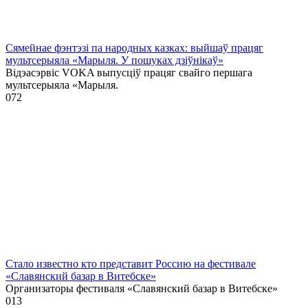
Сямейнае фэнтэзі па народных казках: выйшаў працяг
мультсерыяла «Марыля. У пошуках дзіўнікаў»
Відэасэрвіс VOKA выпусціў працяг свайго першага
мультсерыяла «Марыля.
0
72
Стало известно кто представит Россию на фестивале
«Славянский базар в Витебске»
Организаторы фестиваля «Славянский базар в Витебске»
0
13