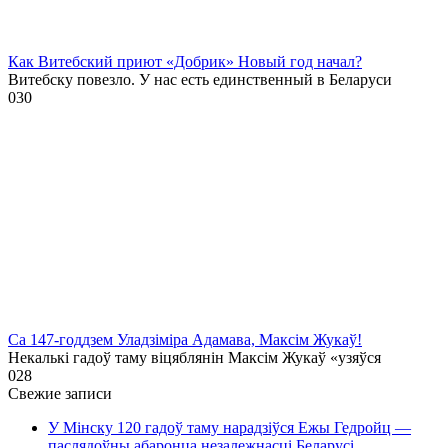
Как Витебский приют «Добрик» Новый год начал?
Витебску повезло. У нас есть единственный в Беларуси
0
30
Са 147-годдзем Уладзіміра Адамава, Максім Жукаў!
Некалькі гадоў таму віцяблянін Максім Жукаў «узяўся
0
28
Свежие записи
У Мінску 120 гадоў таму нарадзіўся Ежы Гедройц —
паслядоўны абаронца незалежнасці Беларусі