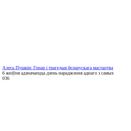
Алесь Пушкін: Гонар і трагедыя беларускага мастацтва
6 жніўня адзначаецца дзень нараджэння аднаго з самых
0
36