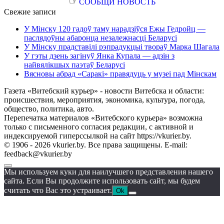
☞
СООБЩИ НОВОСТЬ
Свежие записи
У Мінску 120 гадоў таму нарадзіўся Ежы Гедройц —
паслядоўны абаронца незалежнасці Беларусі
У Мінску прадставілі рэпрадукцыі твораў Марка Шагала
У гэты дзень загінуў Янка Купала — адзін з
найвялікшых паэтаў Беларусі
Вясновы абрад «Саракі» правядуць у музеі пад Мінскам
Газета «Витебский курьер» - новости Витебска и области:
происшествия, мероприятия, экономика, культура, погода,
общество, политика, авто.
Перепечатка материалов «Витебского курьера» возможна
только с письменного согласия редакции, с активной и
индексируемой гиперссылкой на сайт https://vkurier.by.
© 1906 - 2026 vkurier.by. Все права защищены. E-mail:
feedback@vkurier.by
Мы используем куки для наилучшего представления нашего
сайта. Если Вы продолжите использовать сайт, мы будем
считать что Вас это устраивает.
Ok