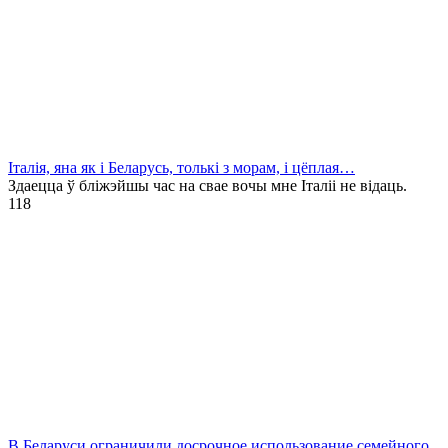
Італія, яна як і Беларусь, толькі з морам, і цёплая…
Здаецца ў бліжэйшы час на свае вочы мне Італіі не відаць.
1
18
В Беларуси ограничили досрочное использование семейного