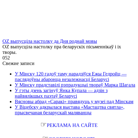
OZ выпусціла настолку да Дня роднай мовы
OZ выпусціла настолку пра беларускіх пісьменнікаў і іх
творы.
0
52
Свежие записи
У Мінску 120 гадоў таму нарадзіўся Ежы Гедройц —
паслядоўны абаронца незалежнасці Беларусі
У Мінску прадставілі рэпрадукцыі твораў Марка Шагала
У гэты дзень загінуў Янка Купала — адзін з
найвялікшых паэтаў Беларусі
Вясновы абрад «Саракі» правядуць у музеі пад Мінскам
У Віцебску адкрылася выстава «Мастацтва святла»,
прысвечаная беларускай маляванцы
☞
РЕКЛАМА НА САЙТЕ