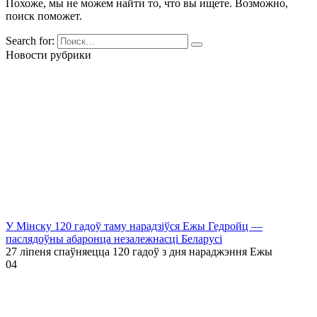
Похоже, мы не можем найти то, что вы ищете. Возможно,
поиск поможет.
Search for:
Новости рубрики
У Мінску 120 гадоў таму нарадзіўся Ежы Гедройц —
паслядоўны абаронца незалежнасці Беларусі
27 ліпеня спаўняецца 120 гадоў з дня нараджэння Ежы
0
4