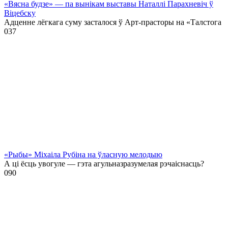
«Вясна будзе» — па вынікам выставы Наталлі Парахневіч ў
Віцебску
Адценне лёгкага суму засталося ў Арт-прасторы на «Талстога
0
37
«Рыбы» Міхаіла Рубіна на ўласную мелодыю
А ці ёсць увогуле — гэта агульназразумелая рэчаіснасць?
0
90