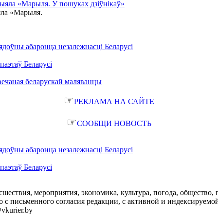
рыяла «Марыля. У пошуках дзіўнікаў»
яла «Марыля.
ядоўны абаронца незалежнасці Беларусі
паэтаў Беларусі
вечаная беларускай маляванцы
☞
РЕКЛАМА НА САЙТЕ
☞
СООБЩИ НОВОСТЬ
ядоўны абаронца незалежнасці Беларусі
паэтаў Беларусі
сшествия, мероприятия, экономика, культура, погода, общество, 
с письменного согласия редакции, с активной и индексируемой ги
vkurier.by