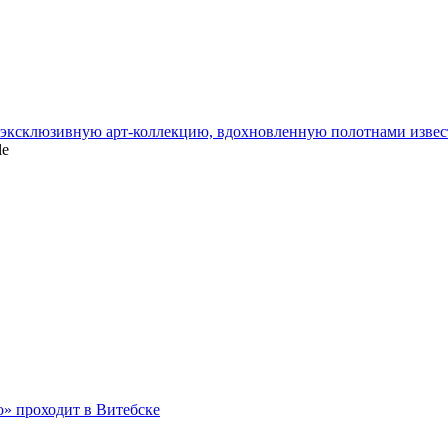
и эксклюзивную арт-коллекцию, вдохновленную полотнами изве
le
о» проходит в Витебске