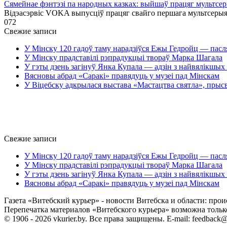
Сямейнае фэнтэзі па народных казках: выйшаў працяг мультсе
Відэасэрвіс VOKA выпусціў працяг свайго першага мультсеры
0
72
Свежие записи
У Мінску 120 гадоў таму нарадзіўся Ежы Гедройц — пасл
У Мінску прадставілі рэпрадукцыі твораў Марка Шагала
У гэты дзень загінуў Янка Купала — адзін з найвялікшых 
Вясновы абрад «Саракі» правядуць у музеі пад Мінскам
У Віцебску адкрылася выстава «Мастацтва святла», прыс
Свежие записи
У Мінску 120 гадоў таму нарадзіўся Ежы Гедройц — пасл
У Мінску прадставілі рэпрадукцыі твораў Марка Шагала
У гэты дзень загінуў Янка Купала — адзін з найвялікшых 
Вясновы абрад «Саракі» правядуць у музеі пад Мінскам
Газета «Витебский курьер» - новости Витебска и области: прои
Перепечатка материалов «Витебского курьера» возможна только 
© 1906 - 2026 vkurier.by. Все права защищены. E-mail: feedback@