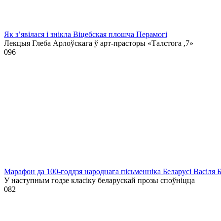
Як з’явілася і знікла Віцебская плошча Перамогі
Лекцыя Глеба Арлоўскага ў арт-прасторы «Талстога ,7»
0
96
Марафон да 100-годдзя народнага пісьменніка Беларусі Васіля 
У наступным годзе класіку беларускай прозы споўніцца
0
82