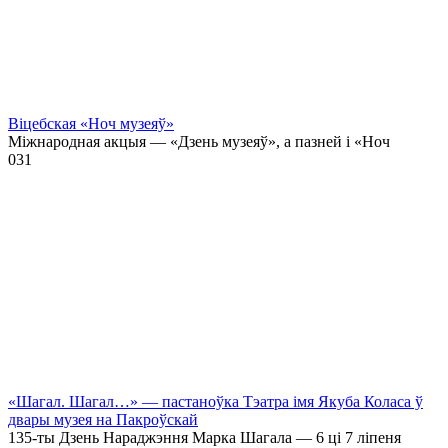
Віцебская «Ноч музеяў»
Міжнародная акцыя — «Дзень музеяў», а пазней і «Ноч
0
31
«Шагал. Шагал…» — пастаноўка Тэатра імя Якуба Коласа ў
двары музея на Пакроўскай
135-ты Дзень Нараджэння Марка Шагала — 6 ці 7 ліпеня