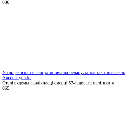
0
36
У гродзенскай вязніцы знішчаны беларускі мастак-плітвязень
Алесь Пушкін
Сталі вядомы акалічнасці смерці 57-гадовага палітвязня
0
65