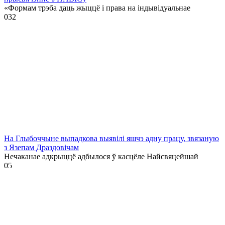
«Формам трэба даць жыццё і права на індывідуальнае
0
32
На Глыбоччыне выпадкова выявілі яшчэ адну працу, звязаную
з Язепам Драздовічам
Нечаканае адкрыццё адбылося ў касцёле Найсвяцейшай
0
5