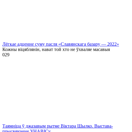
Лёгкае адценне суму пасля «Славянскага базару — 2022»
Кожны віцяблянін, нават той хто не ўхваляе масавыя
0
29
Таямніца ў джазавым рытме Віктара Шылко. Выстава-
прысвячэнне УНАВІСу