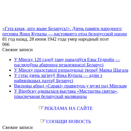
«Гэта крык, што жыве Беларусь!». Дзень памяти народного
песняра Янки Купалы — настоящего отца белорусской нации
81 год назад, 28 июня 1942 года умер народный поэт
0
66
Свежие записи
У Мінску 120 гадоў таму нарадзіўся Ежы Гедройц —
паслядоўны абаронца незалежнасці Беларусі
У Мінску прадставілі рэпрадукцыі твораў Марка Шагала
У гэты дзень загінуў Янка Купала — адзін з
найвялікшых паэтаў Беларусі
Вясновы абрад «Саракі» правядуць у музеі пад Мінскам
У Віцебску адкрылася выстава «Мастацтва святла»,
прысвечаная беларускай маляванцы
☞
РЕКЛАМА НА САЙТЕ
☞
СООБЩИ НОВОСТЬ
Свежие записи