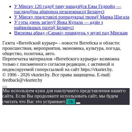
У Мінску 120 гадоў таму нарадзіўся Ежы Гедройц —
паслядоўны абаронца незалежнасці Беларусі
У Мінску прадставілі рэпрадукцыі твораў Марка Шагала
У гэты дзень загінуў Янка Купала — адзін з
найвялікшых паэтаў Беларусі
Вясновы абрад «Саракі» правядуць у музеі пад Мінскам
Газета «Витебский курьер» - новости Витебска и области:
происшествия, мероприятия, экономика, культура, погода,
общество, политика, авто.
Перепечатка материалов «Витебского курьера» возможна
только с письменного согласия редакции, с активной и
индексируемой гиперссылкой на сайт https://vkurier.by.
© 1906 - 2026 vkurier.by. Все права защищены. E-mail:
feedback@vkurier.by
Мы используем куки для наилучшего представления нашего
сайта. Если Вы продолжите использовать сайт, мы будем
считать что Вас это устраивает.
Ok