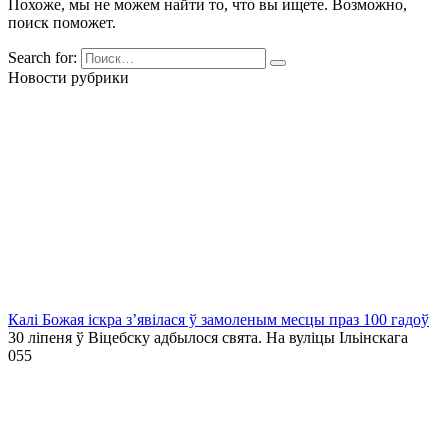
Похоже, мы не можем найти то, что вы ищете. Возможно,
поиск поможет.
Search for:
Новости рубрики
Калі Божая іскра з’явілася ў замоленым месцы праз 100 гадоў
30 ліпеня ў Віцебску адбылося свята. На вуліцы Ільінскага
0
55