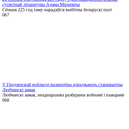
сусветнай літаратуры Адама Міцкевіча
Сёньня 225 год таму нарадзіўся выбітны беларускі паэт
0
67
У Гродзенскай вобласці валанцёры адраджаюць старажытны
Любчанскі замак
Любчанскі замак, неаднаразова разбураны войнамі і пажарамі
0
68