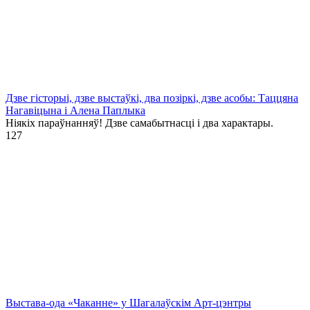
Дзве гісторыі, дзве выстаўкі, два позіркі, дзве асобы: Таццяна
Нагавіцына і Алена Паплыка
Ніякіх параўнанняў! Дзве самабытнасці і два характары.
1
27
Выстава-ода «Чаканне» у Шагалаўскім Арт-цэнтры