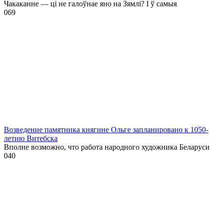
Чакаканне — ці не галоўнае яно на Зямлі? І ў самыя
0
69
Возведение памятника княгине Ольге запланировано к 1050-
летию Витебска
Вполне возможно, что работа народного художника Беларуси
0
40