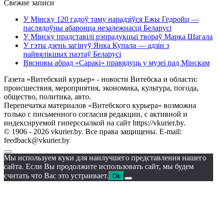
Свежие записи
У Мінску 120 гадоў таму нарадзіўся Ежы Гедройц —
паслядоўны абаронца незалежнасці Беларусі
У Мінску прадставілі рэпрадукцыі твораў Марка Шагала
У гэты дзень загінуў Янка Купала — адзін з
найвялікшых паэтаў Беларусі
Вясновы абрад «Саракі» правядуць у музеі пад Мінскам
Газета «Витебский курьер» - новости Витебска и области:
происшествия, мероприятия, экономика, культура, погода,
общество, политика, авто.
Перепечатка материалов «Витебского курьера» возможна
только с письменного согласия редакции, с активной и
индексируемой гиперссылкой на сайт https://vkurier.by.
© 1906 - 2026 vkurier.by. Все права защищены. E-mail:
feedback@vkurier.by
Мы используем куки для наилучшего представления нашего
сайта. Если Вы продолжите использовать сайт, мы будем
считать что Вас это устраивает.
Ok