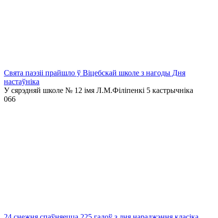
Свята паэзіі прайшло ў Віцебскай школе з нагоды Дня
настаўніка
У сярэдняй школе № 12 імя Л.М.Філіпенкі 5 кастрычніка
0
66
24 снежня спаўняецца 225 гадоў з дня нараджэння класіка