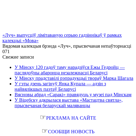
«Луч» выпусціў лiмiтаваную серыю гадзіннікаў ў рамках
калекцыі «Мова»
Вядомая калекцыя брэнда «Луч», прысвечаная непаўторнасці
0
71
Свежие записи
У Мінску 120 гадоў таму нарадзіўся Ежы Гедройц —
паслядоўны абаронца незалежнасці Беларусі
У Мінску прадставілі рэпрадукцыі твораў Марка Шагала
У гэты дзень загінуў Янка Купала — адзін з
найвялікшых паэтаў Беларусі
Вясновы абрад «Саракі» правядуць у музеі пад Мінскам
У Віцебску адкрылася выстава «Мастацтва святла»,
прысвечаная беларускай маляванцы
☞
РЕКЛАМА НА САЙТЕ
☞
СООБЩИ НОВОСТЬ