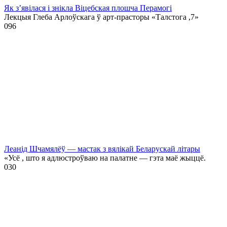
Як з’явілася і знікла Віцебская плошча Перамогі
Лекцыя Глеба Арлоўскага ў арт-прасторы «Талстога ,7»
0
96
Леанід Шчамялёў — мастак з вялікай Беларускай літары
«Усё , што я адлюстроўваю на палатне — гэта маё жыццё.
0
30