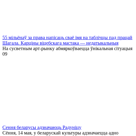
55 мільёнаў за права напісаць сваё імя на таблічцы пад працай
Шагала. Карціны віцебскага мастака — недатыкальныя
На сусветным арт-рынку абмяркоўваецца ўнікальная сітуацыя
0
9
Сення беларусы адзначаюць Радуніцу
Сёння, 14 мая, у беларускай культуры адзначаецца адно