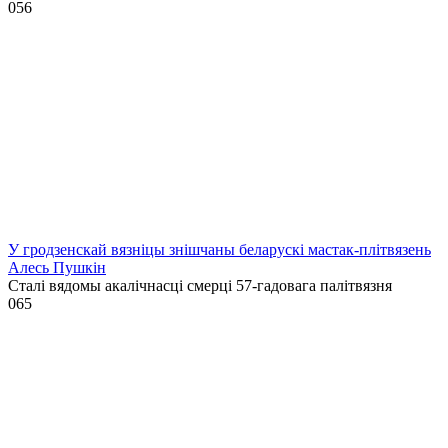
0
56
У гродзенскай вязніцы знішчаны беларускі мастак-плітвязень
Алесь Пушкін
Сталі вядомы акалічнасці смерці 57-гадовага палітвязня
0
65