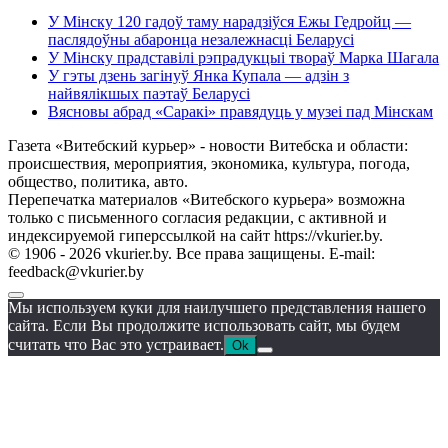
У Мінску 120 гадоў таму нарадзіўся Ежы Гедройц —
паслядоўны абаронца незалежнасці Беларусі
У Мінску прадставілі рэпрадукцыі твораў Марка Шагала
У гэты дзень загінуў Янка Купала — адзін з
найвялікшых паэтаў Беларусі
Вясновы абрад «Саракі» правядуць у музеі пад Мінскам
Газета «Витебский курьер» - новости Витебска и области:
происшествия, мероприятия, экономика, культура, погода,
общество, политика, авто.
Перепечатка материалов «Витебского курьера» возможна
только с письменного согласия редакции, с активной и
индексируемой гиперссылкой на сайт https://vkurier.by.
© 1906 - 2026 vkurier.by. Все права защищены. E-mail:
feedback@vkurier.by
Мы используем куки для наилучшего представления нашего
сайта. Если Вы продолжите использовать сайт, мы будем
считать что Вас это устраивает.
Ok