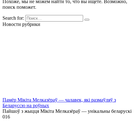
Похоже, мы не можем найти то, что вы ищете. Возможно,
поиск поможет.
Search for:
Новости рубрики
Памёр Мікіта Мелказёраў — чалавек, які размаўляў з
Беларуссю на роўных
Пайшоў з жыцця Мікіта Мелказёраў — унікальны беларускі
0
16