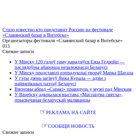
Стало известно кто представит Россию на фестивале
«Славянский базар в Витебске»
Организаторы фестиваля «Славянский базар в Витебске»
0
13
Свежие записи
У Мінску 120 гадоў таму нарадзіўся Ежы Гедройц —
паслядоўны абаронца незалежнасці Беларусі
У Мінску прадставілі рэпрадукцыі твораў Марка Шагала
У гэты дзень загінуў Янка Купала — адзін з
найвялікшых паэтаў Беларусі
Вясновы абрад «Саракі» правядуць у музеі пад Мінскам
У Віцебску адкрылася выстава «Мастацтва святла»,
прысвечаная беларускай маляванцы
☞
РЕКЛАМА НА САЙТЕ
☞
СООБЩИ НОВОСТЬ
Свежие записи