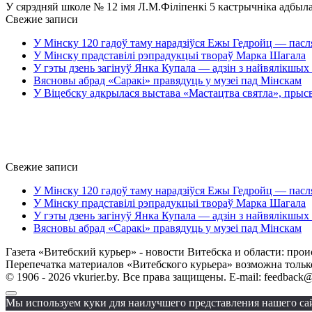
У сярэдняй школе № 12 імя Л.М.Філіпенкі 5 кастрычніка адбыла
Свежие записи
У Мінску 120 гадоў таму нарадзіўся Ежы Гедройц — пасл
У Мінску прадставілі рэпрадукцыі твораў Марка Шагала
У гэты дзень загінуў Янка Купала — адзін з найвялікшых 
Вясновы абрад «Саракі» правядуць у музеі пад Мінскам
У Віцебску адкрылася выстава «Мастацтва святла», прыс
Свежие записи
У Мінску 120 гадоў таму нарадзіўся Ежы Гедройц — пасл
У Мінску прадставілі рэпрадукцыі твораў Марка Шагала
У гэты дзень загінуў Янка Купала — адзін з найвялікшых 
Вясновы абрад «Саракі» правядуць у музеі пад Мінскам
Газета «Витебский курьер» - новости Витебска и области: прои
Перепечатка материалов «Витебского курьера» возможна только 
© 1906 - 2026 vkurier.by. Все права защищены. E-mail: feedback@
Мы используем куки для наилучшего представления нашего сайт