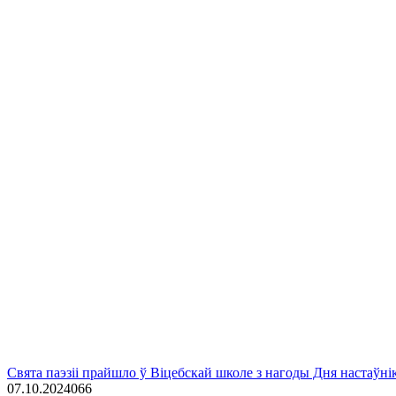
Свята паэзіі прайшло ў Віцебскай школе з нагоды Дня настаўні
07.10.2024
0
66