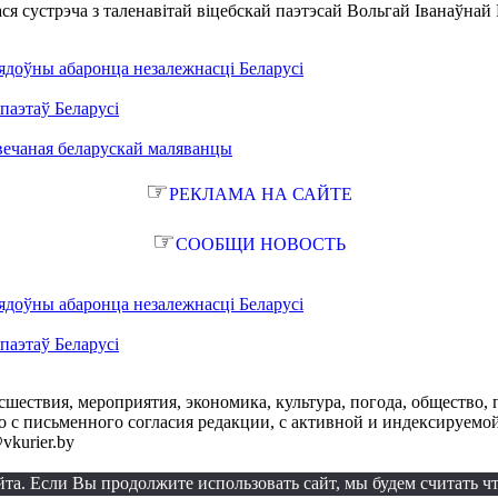
ся сустрэча з таленавітай віцебскай паэтэсай Вольгай Іванаўнай
ядоўны абаронца незалежнасці Беларусі
паэтаў Беларусі
вечаная беларускай маляванцы
☞
РЕКЛАМА НА САЙТЕ
☞
СООБЩИ НОВОСТЬ
ядоўны абаронца незалежнасці Беларусі
паэтаў Беларусі
сшествия, мероприятия, экономика, культура, погода, общество, 
с письменного согласия редакции, с активной и индексируемой ги
vkurier.by
а. Если Вы продолжите использовать сайт, мы будем считать что