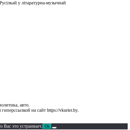
 Русілкай у літаратурна-музычнай
политика, авто.
перссылкой на сайт https://vkurier.by.
 Вас это устраивает.
Ok