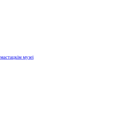
мастацкім музеі
.