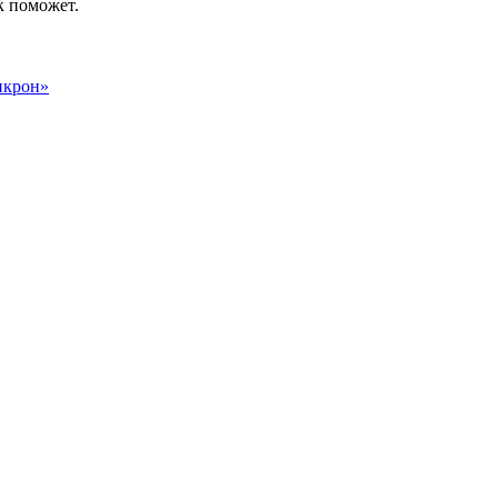
к поможет.
икрон»