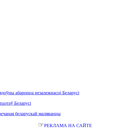
ядоўны абаронца незалежнасці Беларусі
паэтаў Беларусі
вечаная беларускай маляванцы
☞
РЕКЛАМА НА САЙТЕ