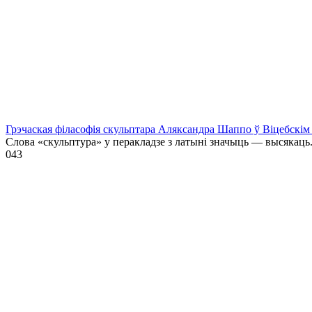
Грэчаская філасофія скульптара Аляксандра Шаппо ў Віцебскім 
Слова «скульптура» у перакладзе з латыні значыць — высякаць
0
43