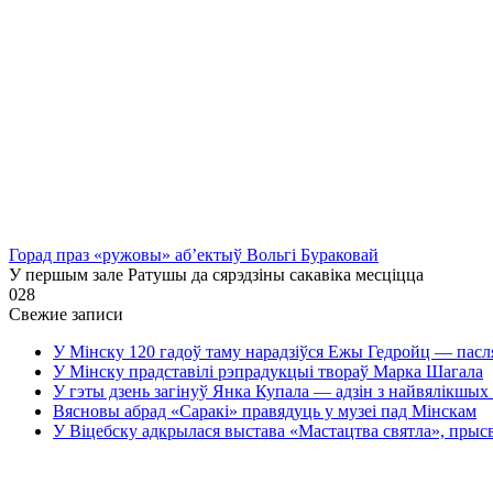
Горад праз «ружовы» аб’ектыў Вольгі Бураковай
У першым зале Ратушы да сярэдзіны сакавіка месціцца
0
28
Свежие записи
У Мінску 120 гадоў таму нарадзіўся Ежы Гедройц — пасл
У Мінску прадставілі рэпрадукцыі твораў Марка Шагала
У гэты дзень загінуў Янка Купала — адзін з найвялікшых 
Вясновы абрад «Саракі» правядуць у музеі пад Мінскам
У Віцебску адкрылася выстава «Мастацтва святла», прыс