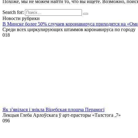
Похоже, мы не можем найти то, что вы ищете. Возможно, поис
Search for:
Новости рубрики
В Минске более 50% случаев коронавируса приходятся на «Ом
Среди всех циркулирующих штаммов коронавируса по городу
0
18
Як з’явілася і знікла Віцебская плошча Перамогі
Лекцыя Глеба Арлоўскага ў арт-прасторы «Талстога ,7»
0
96