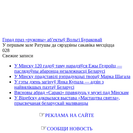
Горад праз «ружовы» аб’ектыў Вольгі Бураковай
У першым зале Ратушы да сярэдзіны сакавіка месціцца
0
28
Свежие записи
У Мінску 120 гадоў таму нарадзіўся Ежы Гедройц —
паслядоўны абаронца незалежнасці Беларусі
У Мінску прадставілі рэпрадукцыі твораў Марка Шагала
У гэты дзень загінуў Янка Купала — адзін з
найвялікшых паэтаў Беларусі
Вясновы абрад «Саракі» правядуць у музеі пад Мінскам
У Віцебску адкрылася выстава «Мастацтва святла»,
прысвечаная беларускай маляванцы
☞
РЕКЛАМА НА САЙТЕ
☞
СООБЩИ НОВОСТЬ