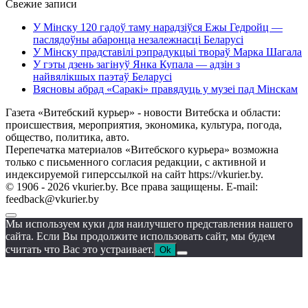
Свежие записи
У Мінску 120 гадоў таму нарадзіўся Ежы Гедройц —
паслядоўны абаронца незалежнасці Беларусі
У Мінску прадставілі рэпрадукцыі твораў Марка Шагала
У гэты дзень загінуў Янка Купала — адзін з
найвялікшых паэтаў Беларусі
Вясновы абрад «Саракі» правядуць у музеі пад Мінскам
Газета «Витебский курьер» - новости Витебска и области:
происшествия, мероприятия, экономика, культура, погода,
общество, политика, авто.
Перепечатка материалов «Витебского курьера» возможна
только с письменного согласия редакции, с активной и
индексируемой гиперссылкой на сайт https://vkurier.by.
© 1906 - 2026 vkurier.by. Все права защищены. E-mail:
feedback@vkurier.by
Мы используем куки для наилучшего представления нашего
сайта. Если Вы продолжите использовать сайт, мы будем
считать что Вас это устраивает.
Ok