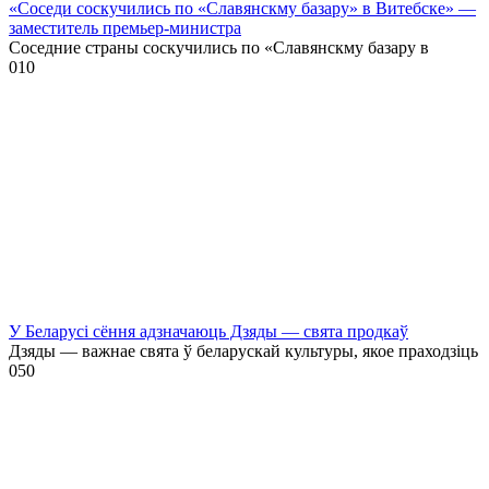
«Соседи соскучились по «Славянскму базару» в Витебске» —
заместитель премьер-министра
Соседние страны соскучились по «Славянскму базару в
0
10
У Беларусі сёння адзначаюць Дзяды — свята продкаў
Дзяды — важнае свята ў беларускай культуры, якое праходзіць
0
50