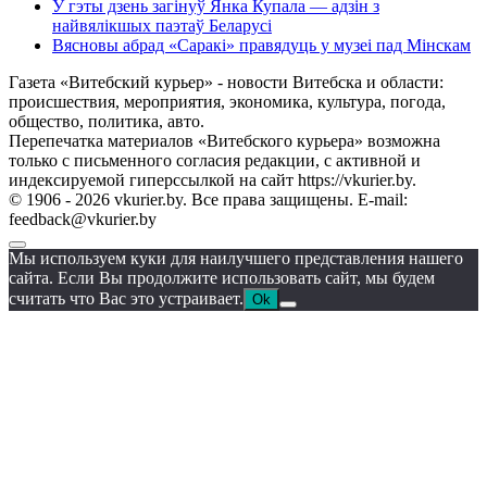
У гэты дзень загінуў Янка Купала — адзін з
найвялікшых паэтаў Беларусі
Вясновы абрад «Саракі» правядуць у музеі пад Мінскам
Газета «Витебский курьер» - новости Витебска и области:
происшествия, мероприятия, экономика, культура, погода,
общество, политика, авто.
Перепечатка материалов «Витебского курьера» возможна
только с письменного согласия редакции, с активной и
индексируемой гиперссылкой на сайт https://vkurier.by.
© 1906 - 2026 vkurier.by. Все права защищены. E-mail:
feedback@vkurier.by
Мы используем куки для наилучшего представления нашего
сайта. Если Вы продолжите использовать сайт, мы будем
считать что Вас это устраивает.
Ok