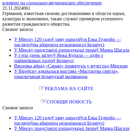
влияние на социально-медицинское обеспечение
21.11.2024
0
61
Германия, известная своими достижениями в области науки,
культуры и экономики, также служит примером успешного
развития гражданского общества.
Свежие записи
У Мінску 120 гадоў таму нарадзіўся Ежы Гедройц —
паслядоўны абаронца незалежнасці Беларусі
У Мінску прадставілі рэпрадукцыі твораў Марка Шагала
У гэты дзень загінуў Янка Купала — адзін з
найвялікшых паэтаў Беларусі
Вясновы абрад «Саракі» правядуць у музеі пад Мінскам
У Віцебску адкрылася выстава «Мастацтва святла»,
прысвечаная беларускай маляванцы
☞
РЕКЛАМА НА САЙТЕ
☞
СООБЩИ НОВОСТЬ
Свежие записи
У Мінску 120 гадоў таму нарадзіўся Ежы Гедройц —
паслядоўны абаронца незалежнасці Беларусі
У Мінску прадставілі рэпрадукцыі твораў Марка Шагала