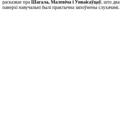
расказвае пра
Шагала, Малевіча і Унваісаўцаў
, што два
паверхі навучальні былі практычна запоўнены слухачамі.