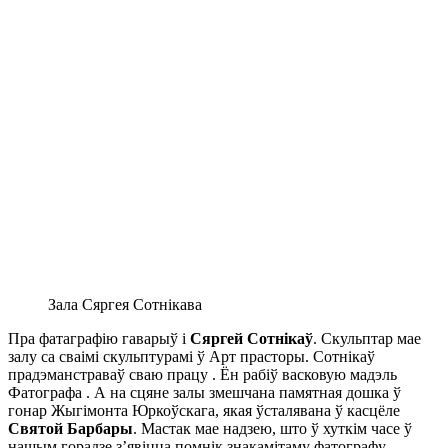
Зала Сяргея Сотнікава
Пра фатаграфію гаварыў і
Сяргей Сотнікаў
. Скульптар мае
залу са сваімі скульптурамі ў Арт прасторы. Сотнікаў
прадэманстраваў сваю працу . Ён рабіў васковую мадэль
Фатографа . А на сцяне залы змешчана памятная дошка ў
гонар Жыгімонта Юркоўскага, якая ўсталявана ў касцёле
Святой Барбары
. Мастак мае надзею, што ў хуткім часе ў
нашым горадзе з’явіцца помнік знакамітаму фатографу-