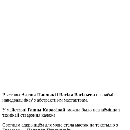
Выставы
Алены Паплыкі
і
Васіля Васільева
пазнаёмілі
наведвальнікаў з абстрактным мастацтвам.
У майстэрні
Ганны Карасёвай
можна было пазнаёміцца з
тэхнікай стварэння калажа.
Светлым адкрыццём для мяне стала мастак па тэкстылю з