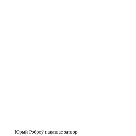
Юрый Рэброў паказвае затвор