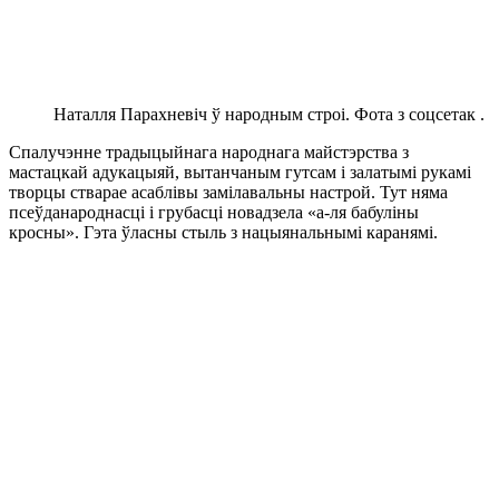
Наталля Парахневіч ў народным строі. Фота з соцсетак .
Спалучэнне традыцыйнага народнага майстэрства з
мастацкай адукацыяй, вытанчаным гутсам і залатымі рукамі
творцы стварае асаблівы замілавальны настрой. Тут няма
псеўданароднасці і грубасці новадзела «а-ля бабуліны
кросны». Гэта ўласны стыль з нацыянальнымі каранямі.