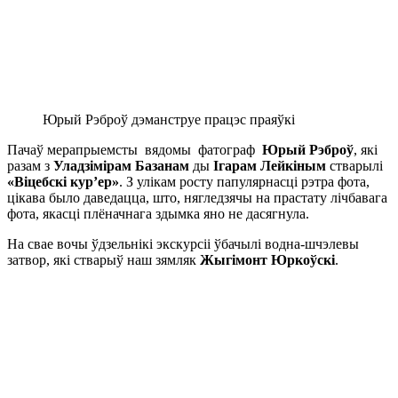
Юрый Рэброў дэманструе працэс праяўкі
Пачаў мерапрыемсты вядомы фатограф
Юрый Рэброў
, які
разам з
Уладзімірам Базанам
ды
Ігарам Лейкіным
стварылі
«Віцебскі кур’ер»
. З улікам росту папулярнасці рэтра фота,
цікава было даведацца, што, нягледзячы на прастату лічбавага
фота, якасці плёначнага здымка яно не дасягнула.
На свае вочы ўдзельнікі экскурсіі ўбачылі водна-шчэлевы
затвор, які стварыў наш зямляк
Жыгімонт Юркоўскі
.