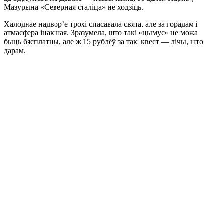
Мазурына «Северная сталіца» не ходзіць.
Халоднае надвор’е трохі спасавала свята, але за горадам і
атмасфера інакшая. Зразумела, што такі «цымус» не можа
быць бясплатны, але ж 15 рублёў за такі квест — лічы, што
дарам.