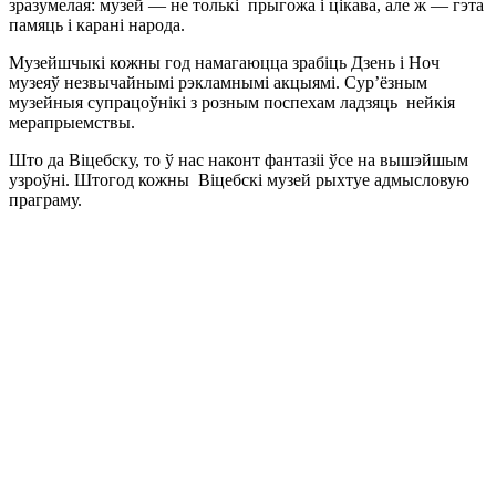
зразумелая: музей — не толькі прыгожа і цікава, але ж — гэта
памяць і карані народа.
Музейшчыкі кожны год намагаюцца зрабіць Дзень і Ноч
музеяў незвычайнымі рэкламнымі акцыямі. Сур’ёзным
музейныя супрацоўнікі з розным поспехам ладзяць нейкія
мерапрыемствы.
Што да Віцебску, то ў нас наконт фантазіі ўсе на вышэйшым
узроўні. Штогод кожны Віцебскі музей рыхтуе адмысловую
праграму.