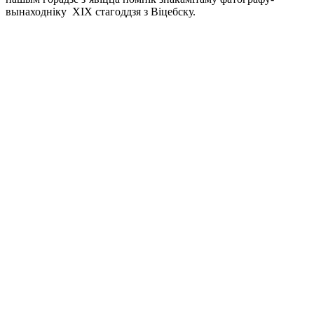
вынаходніку XIX стагоддзя з Віцебску.