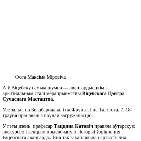
Фота Максіма Міровіча
А ў Віцебску самым шумна — авангардысцкім і
арыгінальным сталі мерапрыемствы
Віцебскага Цэнтра
Сучаснага Мастацтва.
Усе залы і на Белабародава, і на Фрунзе, і на Талстога, 7, 18
траўня працавалі з поўнай загружанасцю.
У гэты дзень прафесар
Таццяна Катовіч
правяла аўтарскую
экскурсію і лекцыю прысвечаную гісторыі ўзнікнення
Віцебскага авангарда.. Яна так захапляльна і артыстычна