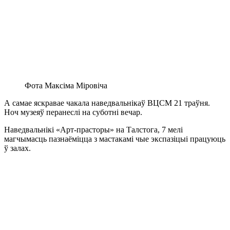
Фота Максіма Міровіча
А самае яскравае чакала наведвальнікаў ВЦСМ 21 траўня.
Ноч музеяў перанеслі на суботні вечар.
Наведвальнікі «Арт-прасторы» на Талстога, 7 мелі
магчымасць пазнаёміцца з мастакамі чые экспазіцыі працуюць
ў залах.