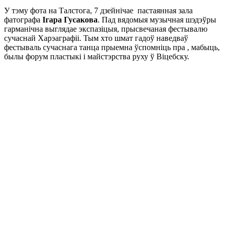
У тэму фота на Талстога, 7 дзейнічае пастаянная зала
фатографа
Ігара Гусакова
. Пад вядомыя музычная шэдэўры
гарманічна выглядае экспазіцыя, прысвечаная фестывалю
сучаснай Харэаграфіі. Тым хто шмат гадоў наведваў
фестываль сучаснага танца прыемна ўспомніць пра , мабыць,
былы форум пластыкі і майстэрства руху ў Віцебску.