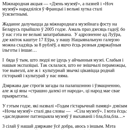
Міжнародная акцыя — «Дзень музеяў», а пазней і «Ноч
музеяў
»
нарадзіліся ў Францыі і вельмі хутка сталі
ўсясветнымі.
Жаданне далучыцца да міжнароднага музейнага фэсту на
Беларусь прыйшло ў 2005 годзе. Амаль праз дзесяць гадоў, бо
ў нас гэта не вельмі запатрабавана. У адрозненне ад Луўра,
дзе квіток каштуе 17 Еўра, у нашу Нацыянальную галерэю
можна схадзіць за 8 рублёў, а яшчэ ёсць розныя дзяржаўныя
ільготы і іншае…
І бяда ў тым, што людзі не ідуць у айчынныя музеі. Слабыя і
нашыя экспазіцыі. Так склалася, што не знішчылі пераможцы,
тое вывезлі, але ж і культурнай звычкі цікавіцца роднай
гісторыяй і культурай у нас няма.
Дзяржава дае строгія загады па палапшэнню і ўзмацненню,
але ж ці яны «страшно далекі от народа», ці народ мае свае
прыярытэты.
У гэтым годзе, які назвалі «Годам гістарычнай памяці» дэвізам
«Ночы музеяў» сталі два словы — «Сіла музееў». І мэта ёсць:
«даследванне патэнцыяла музеяў ў выхаваніі і бла,бла,бла…»
З сілай ў нашай дзяржаве ўсё добра, авось з іншым. Мэта