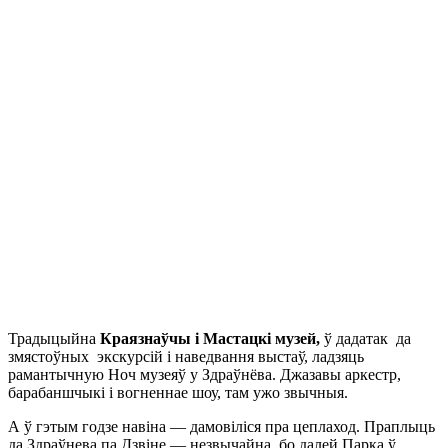
Традыцыйна
Краязнаўчы і Мастацкі музей,
ў дадатак да
змястоўных экскурсій і наведвання выстаў, ладзяць
рамантычную Ноч музеяў у Здраўнёва. Джазавы аркестр,
барабаншчыкі і вогненнае шоу, там ужо звычныя.
А ў гэтым годзе навіна — дамовіліся пра цеплаход. Праплыць
да Здраўнева па Дзвіне — незвычайна, бо далей Парка ў